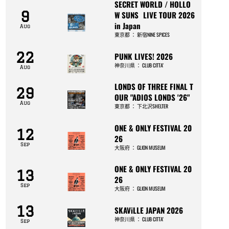
SECRET WORLD / HOLLO
9
W SUNS LIVE TOUR 2026
in Japan
Aug
東京都
：
新宿NINE SPICES
22
PUNK LIVES! 2026
神奈川県
：
CLUB CITTA’
Aug
LONDS OF THREE FINAL T
29
OUR "ADIOS LONDS '26"
Aug
東京都
：
下北沢SHELTER
ONE & ONLY FESTIVAL 20
12
26
Sep
大阪府
：
GLION MUSEUM
ONE & ONLY FESTIVAL 20
13
26
Sep
大阪府
：
GLION MUSEUM
13
SKAViLLE JAPAN 2026
神奈川県
：
CLUB CITTA’
Sep