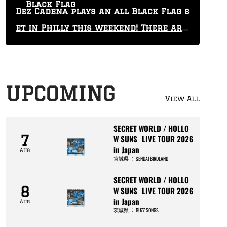
Black Flag
Dez Cadena plays an all Black Flag s
et in Philly this weekend! There are
only 29 tickets left!
UPCOMING
View All
SECRET WORLD / HOLLO
7
W SUNS LIVE TOUR 2026
in Japan
Aug
宮城県
：
SENDAI BIRDLAND
SECRET WORLD / HOLLO
8
W SUNS LIVE TOUR 2026
in Japan
Aug
茨城県
：
BUZZ SONGS