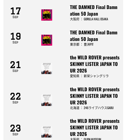
THE DAMNED Final Damn
17
ation 50 Japan
Sep
大阪府
：
GORILLA HALL OSAKA
THE DAMNED Final Damn
19
ation 50 Japan
Sep
東京都
：
豊洲PIT
the WILD ROVER presents
21
SKINNY LISTER JAPAN TO
UR 2026
Sep
愛知県
：
新栄シャングリラ
the WILD ROVER presents
22
SKINNY LISTER JAPAN TO
UR 2026
Sep
北海道
：
246ライブハウスGABU
the WILD ROVER presents
23
SKINNY LISTER JAPAN TO
UR 2026
Sep
大阪府
：
GLION MUSEUM