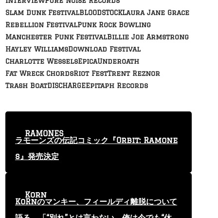
Interview
Pure Noise Records
Slam Dunk Festival
BLOODSTOCK
Laura Jane Grace
Rebellion Festival
Punk Rock Bowling
Manchester Punk Festival
Billie Joe Armstrong
Hayley Williams
Download Festival
Charlotte Wessels
Epica
Underoath
Fat Wreck Chords
Riot Fest
Trent Reznor
Trash Boat
DISCHARGE
Epitaph Records
RAMONES
ラモーンズの伝記コミック『Orbit: Ramone
s』発売決定
Korn
KoRnのマンキー、フィールディ離脱について
語る 「“別れ”とは言わない。俺は今でも“休