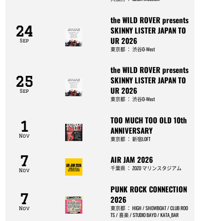
the WILD ROVER presents
24
SKINNY LISTER JAPAN TO
UR 2026
Sep
東京都
：
渋谷O-West
the WILD ROVER presents
25
SKINNY LISTER JAPAN TO
UR 2026
Sep
東京都
：
渋谷O-West
TOO MUCH TOO OLD 10th
1
ANNIVERSARY
Nov
東京都
：
新宿LOFT
7
AIR JAM 2026
千葉県
：
ZOZO マリンスタジアム
Nov
PUNK ROCK CONNECTION
7
2026
東京都
：
HIGH / SHOWBOAT / CLUB ROO
Nov
TS / 喜楽 / STUDIO BAYD / KATA_BAR