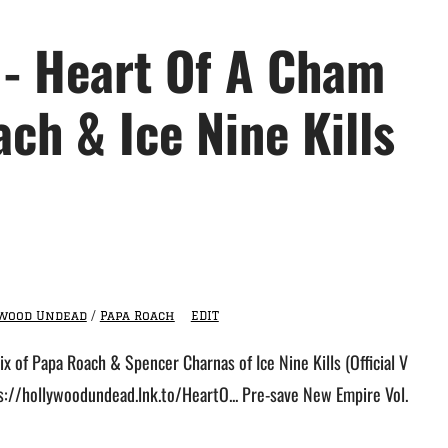
- Heart Of A Cham
ach & Ice Nine Kills
wood Undead
/
Papa Roach
EDIT
 of Papa Roach & Spencer Charnas of Ice Nine Kills (Official V
://hollywoodundead.lnk.to/HeartO... Pre-save New Empire Vol.