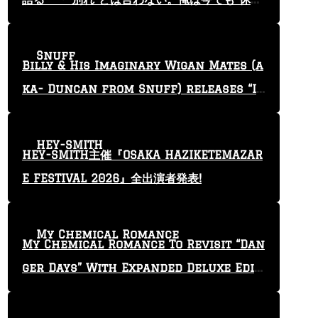
止”という言葉を使っている」
Snuff
Billy & His Imaginary Wigan Mates (a
ka- Duncan from Snuff) releases “I
Keep Tryin'” video
HEY-SMITH
HEY-SMITH主催『OSAKA HAZIKETEMAZAR
E FESTIVAL 2026』全出演者発表!
My Chemical Romance
My Chemical Romance To Revisit “Dan
ger Days” With Expanded Deluxe Editi
on