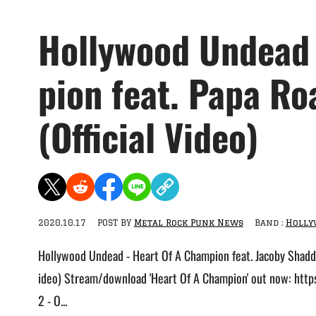
Hollywood Undead 
pion feat. Papa Ro
(Official Video)
2020.10.17
POST BY
Metal Rock Punk News
Band :
Holly
Hollywood Undead - Heart Of A Champion feat. Jacoby Shaddix
ideo) Stream/download 'Heart Of A Champion' out now: https
2 - O...