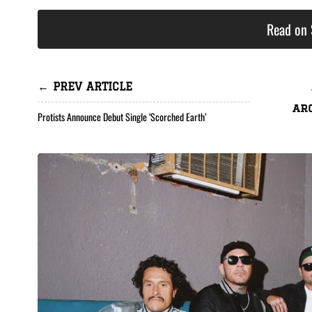
Read on 
← PREV ARTICLE
ar
Protists Announce Debut Single ‘Scorched Earth’