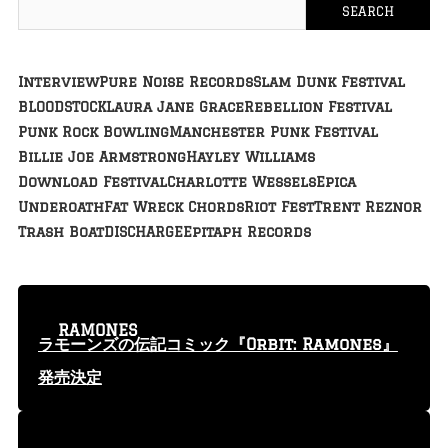
Interview
Pure Noise Records
Slam Dunk Festival
BLOODSTOCK
Laura Jane Grace
Rebellion Festival
Punk Rock Bowling
Manchester Punk Festival
Billie Joe Armstrong
Hayley Williams
Download Festival
Charlotte Wessels
Epica
Underoath
Fat Wreck Chords
Riot Fest
Trent Reznor
Trash Boat
DISCHARGE
Epitaph Records
RAMONES
ラモーンズの伝記コミック『Orbit: Ramones』
発売決定