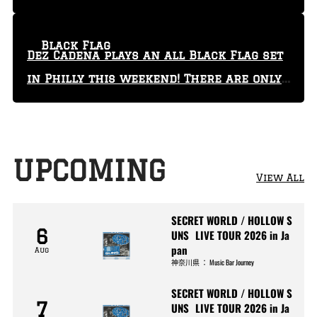
Black Flag
Dez Cadena plays an all Black Flag set
in Philly this weekend! There are only
29 tickets left!
UPCOMING
View All
SECRET WORLD / HOLLOW S
6
UNS LIVE TOUR 2026 in Ja
pan
Aug
神奈川県
：
Music Bar Journey
SECRET WORLD / HOLLOW S
7
UNS LIVE TOUR 2026 in Ja