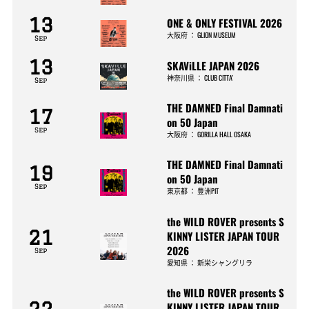
13
ONE & ONLY FESTIVAL 2026
大阪府
：
GLION MUSEUM
Sep
13
SKAViLLE JAPAN 2026
神奈川県
：
CLUB CITTA’
Sep
THE DAMNED Final Damnati
17
on 50 Japan
Sep
大阪府
：
GORILLA HALL OSAKA
THE DAMNED Final Damnati
19
on 50 Japan
Sep
東京都
：
豊洲PIT
the WILD ROVER presents S
21
KINNY LISTER JAPAN TOUR
2026
Sep
愛知県
：
新栄シャングリラ
the WILD ROVER presents S
22
KINNY LISTER JAPAN TOUR