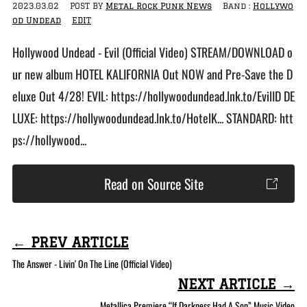
2023.03.02
POST BY
Metal Rock Punk News
Band :
Hollywo
od Undead
EDIT
Hollywood Undead - Evil (Official Video) STREAM/DOWNLOAD o
ur new album HOTEL KALIFORNIA Out NOW and Pre-Save the D
eluxe Out 4/28! EVIL: https://hollywoodundead.lnk.to/EvilID DE
LUXE: https://hollywoodundead.lnk.to/HotelK... STANDARD: htt
ps://hollywood...
Read on Source Site
← PREV ARTICLE
The Answer - Livin' On The Line (Official Video)
NEXT ARTICLE →
Metallica Premiere “If Darkness Had A Son” Music Video