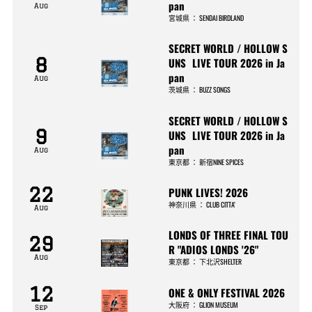
pan
Aug
宮城県
：
SENDAI BIRDLAND
SECRET WORLD / HOLLOW S
8
UNS LIVE TOUR 2026 in Ja
pan
Aug
茨城県
：
BUZZ SONGS
SECRET WORLD / HOLLOW S
9
UNS LIVE TOUR 2026 in Ja
pan
Aug
東京都
：
新宿NINE SPICES
22
PUNK LIVES! 2026
神奈川県
：
CLUB CITTA’
Aug
LONDS OF THREE FINAL TOU
29
R "ADIOS LONDS '26"
Aug
東京都
：
下北沢SHELTER
12
ONE & ONLY FESTIVAL 2026
大阪府
：
GLION MUSEUM
Sep