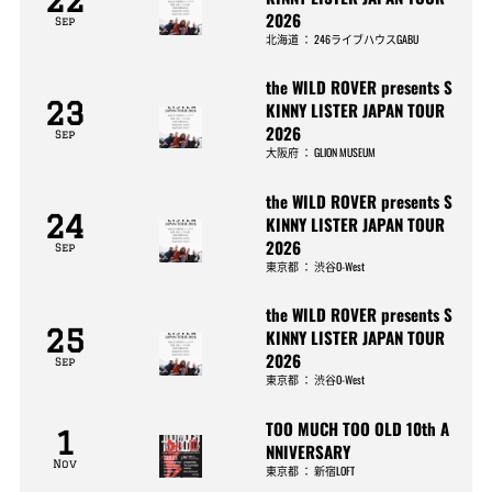
2026
Sep
北海道
：
246ライブハウスGABU
the WILD ROVER presents S
23
KINNY LISTER JAPAN TOUR
2026
Sep
大阪府
：
GLION MUSEUM
the WILD ROVER presents S
24
KINNY LISTER JAPAN TOUR
2026
Sep
東京都
：
渋谷O-West
the WILD ROVER presents S
25
KINNY LISTER JAPAN TOUR
2026
Sep
東京都
：
渋谷O-West
TOO MUCH TOO OLD 10th A
1
NNIVERSARY
Nov
東京都
：
新宿LOFT