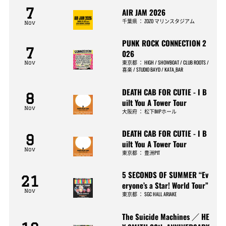
7
AIR JAM 2026
千葉県
：
ZOZO マリンスタジアム
Nov
PUNK ROCK CONNECTION 2
7
026
東京都
：
HIGH / SHOWBOAT / CLUB ROOTS /
Nov
喜楽 / STUDIO BAYD / KATA_BAR
DEATH CAB FOR CUTIE - I B
8
uilt You A Tower Tour
Nov
大阪府
：
松下IMPホール
DEATH CAB FOR CUTIE - I B
9
uilt You A Tower Tour
Nov
東京都
：
豊洲PIT
5 SECONDS OF SUMMER “Ev
21
eryone’s a Star! World Tour”
Nov
東京都
：
SGC HALL ARIAKE
The Suicide Machines ／ HE