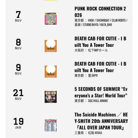
PUNK ROCK CONNECTION 2
7
026
東京都
：
HIGH / SHOWBOAT / CLUB ROOTS /
Nov
喜楽 / STUDIO BAYD / KATA_BAR
DEATH CAB FOR CUTIE - I B
8
uilt You A Tower Tour
Nov
大阪府
：
松下IMPホール
DEATH CAB FOR CUTIE - I B
9
uilt You A Tower Tour
Nov
東京都
：
豊洲PIT
5 SECONDS OF SUMMER “Ev
21
eryone’s a Star! World Tour”
Nov
東京都
：
SGC HALL ARIAKE
The Suicide Machines ／ HE
19
Y-SMITH 20th ANNIVERSARY
「ALL OVER JAPAN TOUR」
Jan
三重県
：
松阪 M’AXA