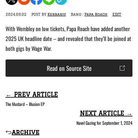
2024.09.02
POST BY
Kerrang!
Band :
Papa Roach
EDIT
With Wembley on low tickets, Papa Roach have added another
2025 UK headline date – and revealed that they’ll be joined at
both gigs by Wage War.
Read on Source Site
← PREV ARTICLE
The Mustard – Illusion EP
NEXT ARTICLE →
Navel Gazing for September 1, 2024
archive