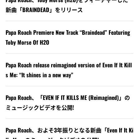
新曲「BRAINDEAD」をリリース
Papa Roach Premiere New Track “Braindead” Featuring
Toby Morse Of H2O
Papa Roach release reimagined version of Even If It Kill
s Me: “It shines in a new way”
Papa Roach、「EVEN IF IT KILLS ME (Reimagined)」の
ミュージックビデオを公開!
Papa Roach、およそ3年振りとなる新曲「Even If It Ki