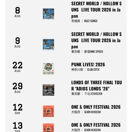
SECRET WORLD / HOLLOW S
8
UNS LIVE TOUR 2026 in Ja
pan
Aug
茨城県
：
BUZZ SONGS
SECRET WORLD / HOLLOW S
9
UNS LIVE TOUR 2026 in Ja
pan
Aug
東京都
：
新宿NINE SPICES
22
PUNK LIVES! 2026
神奈川県
：
CLUB CITTA’
Aug
LONDS OF THREE FINAL TOU
29
R "ADIOS LONDS '26"
Aug
東京都
：
下北沢SHELTER
12
ONE & ONLY FESTIVAL 2026
大阪府
：
GLION MUSEUM
Sep
13
ONE & ONLY FESTIVAL 2026
大阪府
：
GLION MUSEUM
Sep