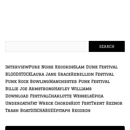
Interview
Pure Noise Records
Slam Dunk Festival
BLOODSTOCK
Laura Jane Grace
Rebellion Festival
Punk Rock Bowling
Manchester Punk Festival
Billie Joe Armstrong
Hayley Williams
Download Festival
Charlotte Wessels
Epica
Underoath
Fat Wreck Chords
Riot Fest
Trent Reznor
Trash Boat
DISCHARGE
Epitaph Records