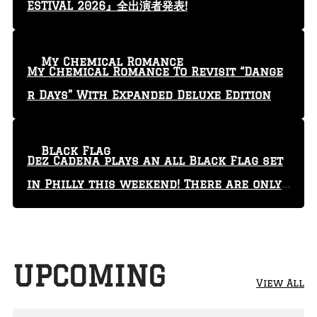
ESTIVAL 2026』全出演者発表!
My Chemical Romance
My Chemical Romance To Revisit “Dange
r Days” With Expanded Deluxe Edition
Black Flag
Dez Cadena plays an all Black Flag set
in Philly this weekend! There are only
29 tickets left!
UPCOMING
View All