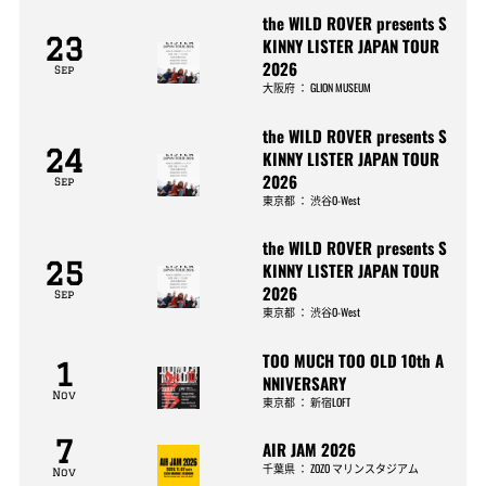
the WILD ROVER presents S
23
KINNY LISTER JAPAN TOUR
2026
Sep
大阪府
：
GLION MUSEUM
the WILD ROVER presents S
24
KINNY LISTER JAPAN TOUR
2026
Sep
東京都
：
渋谷O-West
the WILD ROVER presents S
25
KINNY LISTER JAPAN TOUR
2026
Sep
東京都
：
渋谷O-West
TOO MUCH TOO OLD 10th A
1
NNIVERSARY
Nov
東京都
：
新宿LOFT
7
AIR JAM 2026
千葉県
：
ZOZO マリンスタジアム
Nov