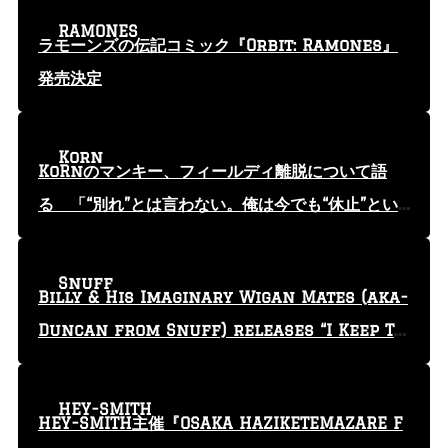
RAMONES
ラモーンズの伝記コミック『Orbit: Ramones』
発売決定
Korn
KoRnのマンキー、フィールディ離脱について語
る 「“別れ”とは言わない。俺は今でも“休止”とい
う言葉を使っている」
Snuff
Billy & His Imaginary Wigan Mates (aka-
Duncan from Snuff) releases “I Keep Tr
yin'” video
HEY-SMITH
HEY-SMITH主催『OSAKA HAZIKETEMAZARE F