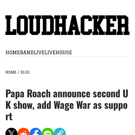
HOME
BAND
LIVE
LIVEHOUSE
HOME
/
BLOG
Papa Roach announce second U
K show, add Wage War as suppo
rt