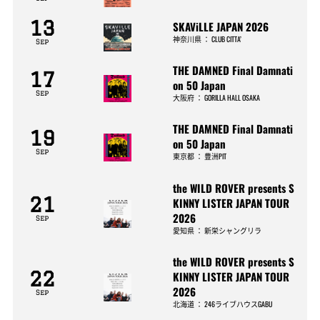
13
SKAViLLE JAPAN 2026
神奈川県
：
CLUB CITTA’
Sep
THE DAMNED Final Damnati
17
on 50 Japan
Sep
大阪府
：
GORILLA HALL OSAKA
THE DAMNED Final Damnati
19
on 50 Japan
Sep
東京都
：
豊洲PIT
the WILD ROVER presents S
21
KINNY LISTER JAPAN TOUR
2026
Sep
愛知県
：
新栄シャングリラ
the WILD ROVER presents S
22
KINNY LISTER JAPAN TOUR
2026
Sep
北海道
：
246ライブハウスGABU