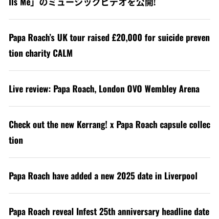
lls Me」のミュージックビデオを公開!
Papa Roach’s UK tour raised £20,000 for suicide preven
tion charity CALM
Live review: Papa Roach, London OVO Wembley Arena
Check out the new Kerrang! x Papa Roach capsule collec
tion
Papa Roach have added a new 2025 date in Liverpool
Papa Roach reveal Infest 25th anniversary headline date