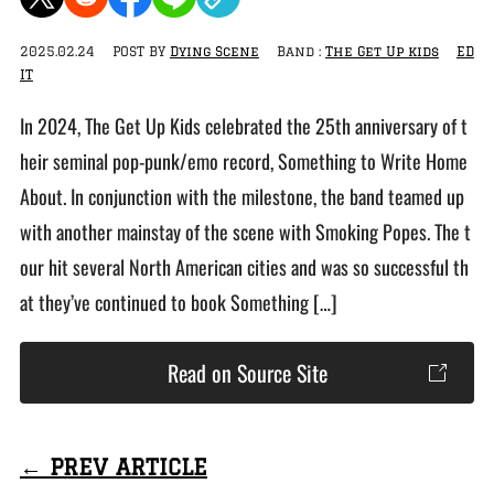
2025.02.24
POST BY
Dying Scene
Band :
The Get Up kids
ED
IT
In 2024, The Get Up Kids celebrated the 25th anniversary of t
heir seminal pop-punk/emo record, Something to Write Home
About. In conjunction with the milestone, the band teamed up
with another mainstay of the scene with Smoking Popes. The t
our hit several North American cities and was so successful th
at they’ve continued to book Something […]
Read on Source Site
← PREV ARTICLE