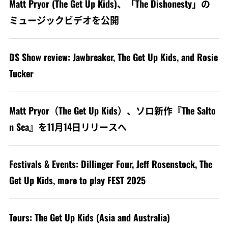
Matt Pryor (The Get Up Kids)、「The Dishonesty」の
ミュージックビデオを公開
DS Show review: Jawbreaker, The Get Up Kids, and Rosie
Tucker
Matt Pryor（The Get Up Kids）、ソロ新作『The Salto
n Sea』を11月14日リリースへ
Festivals & Events: Dillinger Four, Jeff Rosenstock, The
Get Up Kids, more to play FEST 2025
Tours: The Get Up Kids (Asia and Australia)