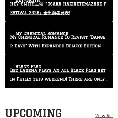
HEY-SMITH
HEY-SMITH主催『OSAKA HAZIKETEMAZARE F
ESTIVAL 2026』全出演者発表!
My Chemical Romance
My Chemical Romance To Revisit “Dange
r Days” With Expanded Deluxe Edition
Black Flag
Dez Cadena plays an all Black Flag set
in Philly this weekend! There are only
29 tickets left!
UPCOMING
View All