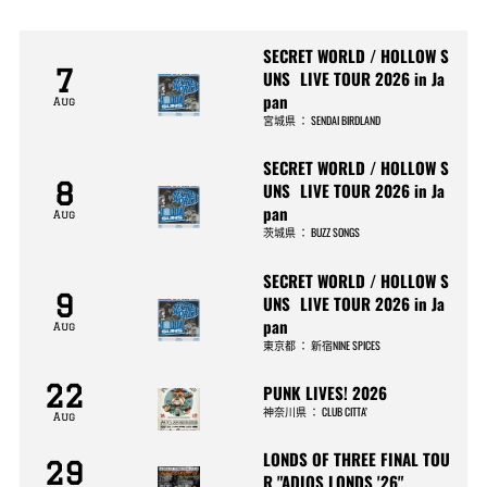
SECRET WORLD / HOLLOW S
7
UNS LIVE TOUR 2026 in Ja
pan
Aug
宮城県
：
SENDAI BIRDLAND
SECRET WORLD / HOLLOW S
8
UNS LIVE TOUR 2026 in Ja
pan
Aug
茨城県
：
BUZZ SONGS
SECRET WORLD / HOLLOW S
9
UNS LIVE TOUR 2026 in Ja
pan
Aug
東京都
：
新宿NINE SPICES
22
PUNK LIVES! 2026
神奈川県
：
CLUB CITTA’
Aug
LONDS OF THREE FINAL TOU
29
R "ADIOS LONDS '26"