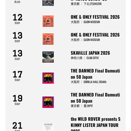
Aug
東京都
：
下北沢SHELTER
12
ONE & ONLY FESTIVAL 2026
大阪府
：
GLION MUSEUM
Sep
13
ONE & ONLY FESTIVAL 2026
大阪府
：
GLION MUSEUM
Sep
13
SKAViLLE JAPAN 2026
神奈川県
：
CLUB CITTA’
Sep
THE DAMNED Final Damnati
17
on 50 Japan
Sep
大阪府
：
GORILLA HALL OSAKA
THE DAMNED Final Damnati
19
on 50 Japan
Sep
東京都
：
豊洲PIT
the WILD ROVER presents S
21
KINNY LISTER JAPAN TOUR
2026