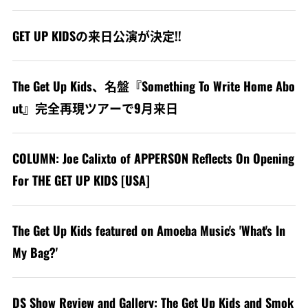
GET UP KIDSの来日公演が決定!!
The Get Up Kids、名盤『Something To Write Home Abo
ut』完全再現ツアーで9月来日
COLUMN: Joe Calixto of APPERSON Reflects On Opening
For THE GET UP KIDS [USA]
The Get Up Kids featured on Amoeba Music's 'What's In
My Bag?'
DS Show Review and Gallery: The Get Up Kids and Smok