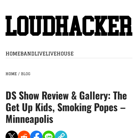
HOME
BAND
LIVE
LIVEHOUSE
HOME
/
BLOG
DS Show Review & Gallery: The
Get Up Kids, Smoking Popes –
Minneapolis