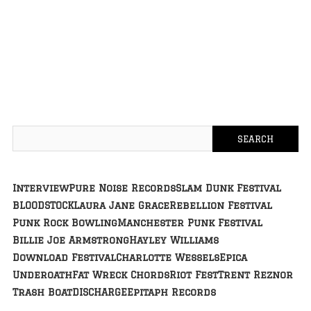
Interview
Pure Noise Records
Slam Dunk Festival
BLOODSTOCK
Laura Jane Grace
Rebellion Festival
Punk Rock Bowling
Manchester Punk Festival
Billie Joe Armstrong
Hayley Williams
Download Festival
Charlotte Wessels
Epica
Underoath
Fat Wreck Chords
Riot Fest
Trent Reznor
Trash Boat
DISCHARGE
Epitaph Records