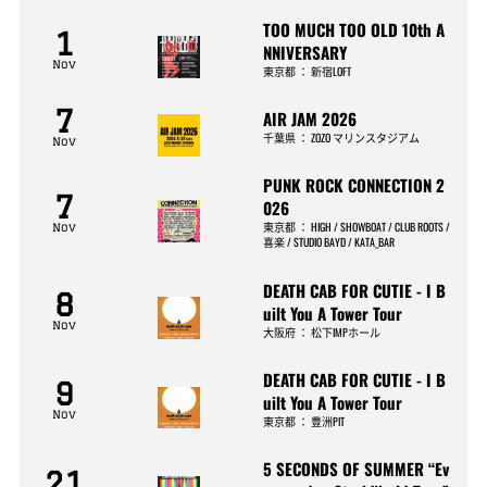
TOO MUCH TOO OLD 10th A
1
NNIVERSARY
Nov
東京都
：
新宿LOFT
7
AIR JAM 2026
千葉県
：
ZOZO マリンスタジアム
Nov
PUNK ROCK CONNECTION 2
7
026
東京都
：
HIGH / SHOWBOAT / CLUB ROOTS /
Nov
喜楽 / STUDIO BAYD / KATA_BAR
DEATH CAB FOR CUTIE - I B
8
uilt You A Tower Tour
Nov
大阪府
：
松下IMPホール
DEATH CAB FOR CUTIE - I B
9
uilt You A Tower Tour
Nov
東京都
：
豊洲PIT
5 SECONDS OF SUMMER “Ev
21