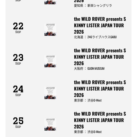
Sep
愛知県
：
新栄シャングリラ
the WILD ROVER presents S
22
KINNY LISTER JAPAN TOUR
2026
Sep
北海道
：
246ライブハウスGABU
the WILD ROVER presents S
23
KINNY LISTER JAPAN TOUR
2026
Sep
大阪府
：
GLION MUSEUM
the WILD ROVER presents S
24
KINNY LISTER JAPAN TOUR
2026
Sep
東京都
：
渋谷O-West
the WILD ROVER presents S
25
KINNY LISTER JAPAN TOUR
2026
Sep
東京都
：
渋谷O-West