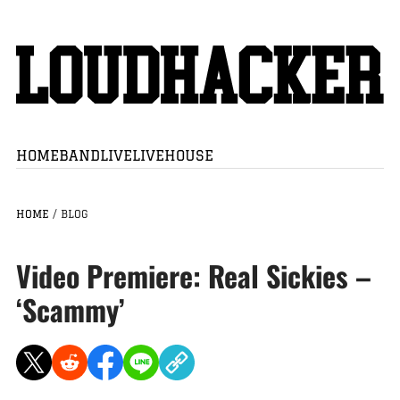
HOME
BAND
LIVE
LIVEHOUSE
HOME
/
BLOG
Video Premiere: Real Sickies –
‘Scammy’