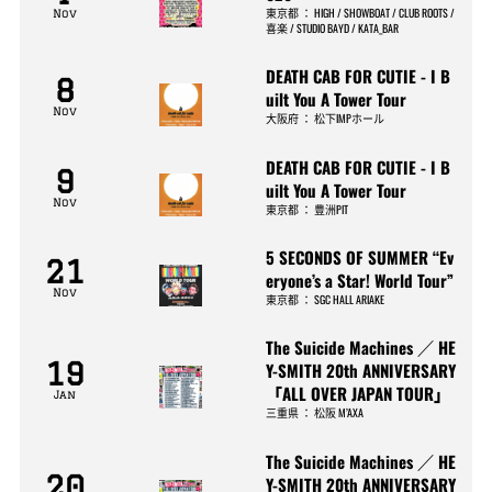
東京都
：
HIGH / SHOWBOAT / CLUB ROOTS /
Nov
喜楽 / STUDIO BAYD / KATA_BAR
DEATH CAB FOR CUTIE - I B
8
uilt You A Tower Tour
Nov
大阪府
：
松下IMPホール
DEATH CAB FOR CUTIE - I B
9
uilt You A Tower Tour
Nov
東京都
：
豊洲PIT
5 SECONDS OF SUMMER “Ev
21
eryone’s a Star! World Tour”
Nov
東京都
：
SGC HALL ARIAKE
The Suicide Machines ／ HE
19
Y-SMITH 20th ANNIVERSARY
「ALL OVER JAPAN TOUR」
Jan
三重県
：
松阪 M’AXA
The Suicide Machines ／ HE
20
Y-SMITH 20th ANNIVERSARY