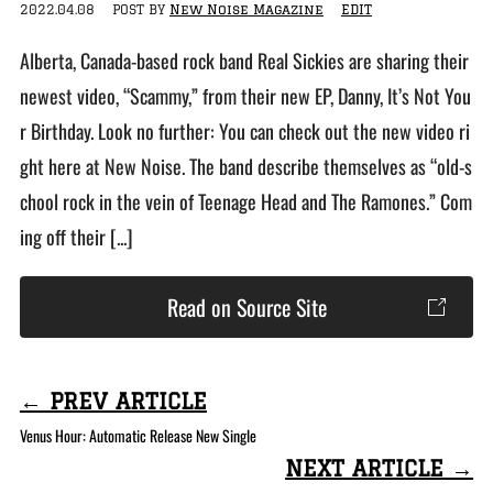
2022.04.08
POST BY
New Noise Magazine
EDIT
Alberta, Canada-based rock band Real Sickies are sharing their
newest video, “Scammy,” from their new EP, Danny, It’s Not You
r Birthday. Look no further: You can check out the new video ri
ght here at New Noise. The band describe themselves as “old-s
chool rock in the vein of Teenage Head and The Ramones.” Com
ing off their [...]
Read on Source Site
← PREV ARTICLE
Venus Hour: Automatic Release New Single
NEXT ARTICLE →