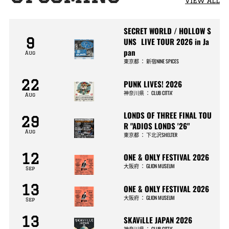
View All
SECRET WORLD / HOLLOW S
9
UNS LIVE TOUR 2026 in Ja
pan
Aug
東京都
：
新宿NINE SPICES
22
PUNK LIVES! 2026
神奈川県
：
CLUB CITTA’
Aug
LONDS OF THREE FINAL TOU
29
R "ADIOS LONDS '26"
Aug
東京都
：
下北沢SHELTER
12
ONE & ONLY FESTIVAL 2026
大阪府
：
GLION MUSEUM
Sep
13
ONE & ONLY FESTIVAL 2026
大阪府
：
GLION MUSEUM
Sep
13
SKAViLLE JAPAN 2026
神奈川県
：
CLUB CITTA’