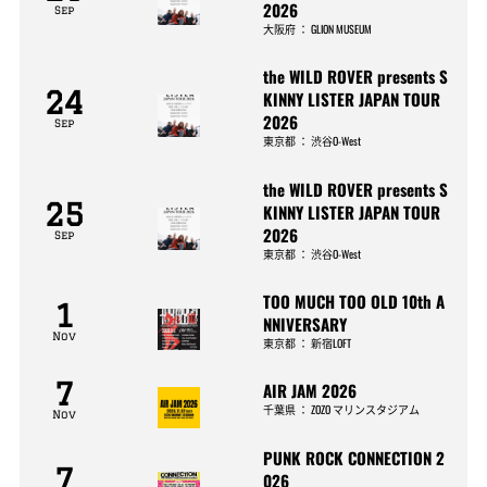
2026
Sep
大阪府
：
GLION MUSEUM
the WILD ROVER presents S
24
KINNY LISTER JAPAN TOUR
2026
Sep
東京都
：
渋谷O-West
the WILD ROVER presents S
25
KINNY LISTER JAPAN TOUR
2026
Sep
東京都
：
渋谷O-West
TOO MUCH TOO OLD 10th A
1
NNIVERSARY
Nov
東京都
：
新宿LOFT
7
AIR JAM 2026
千葉県
：
ZOZO マリンスタジアム
Nov
PUNK ROCK CONNECTION 2
7
026