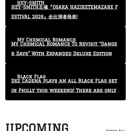
HEY-SMITH
HEY-SMITH主催『OSAKA HAZIKETEMAZARE F
ESTIVAL 2026』全出演者発表!
My Chemical Romance
My Chemical Romance To Revisit “Dange
r Days” With Expanded Deluxe Edition
Black Flag
Dez Cadena plays an all Black Flag set
in Philly this weekend! There are only
29 tickets left!
UPCOMING