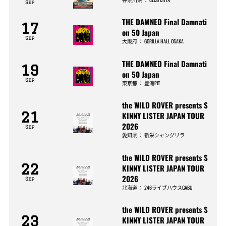
Sep
THE DAMNED Final Damnati
17
on 50 Japan
Sep
大阪府
：
GORILLA HALL OSAKA
THE DAMNED Final Damnati
19
on 50 Japan
Sep
東京都
：
豊洲PIT
the WILD ROVER presents S
21
KINNY LISTER JAPAN TOUR
2026
Sep
愛知県
：
新栄シャングリラ
the WILD ROVER presents S
22
KINNY LISTER JAPAN TOUR
2026
Sep
北海道
：
246ライブハウスGABU
the WILD ROVER presents S
23
KINNY LISTER JAPAN TOUR