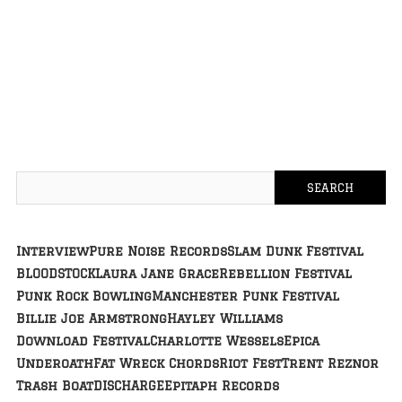
Interview
Pure Noise Records
Slam Dunk Festival
BLOODSTOCK
Laura Jane Grace
Rebellion Festival
Punk Rock Bowling
Manchester Punk Festival
Billie Joe Armstrong
Hayley Williams
Download Festival
Charlotte Wessels
Epica
Underoath
Fat Wreck Chords
Riot Fest
Trent Reznor
Trash Boat
DISCHARGE
Epitaph Records