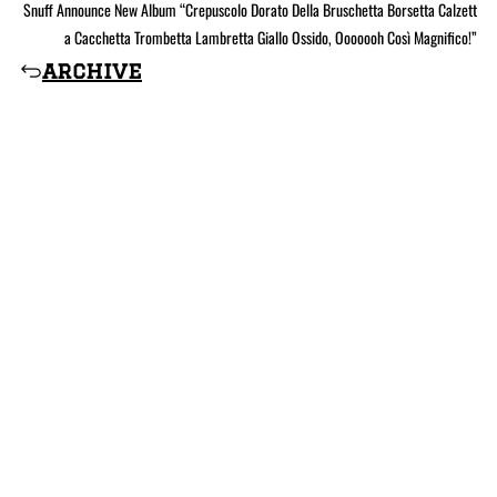
Snuff Announce New Album “Crepuscolo Dorato Della Bruschetta Borsetta Calzett
a Cacchetta Trombetta Lambretta Giallo Ossido, Ooooooh Così Magnifico!”
archive