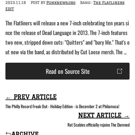
2023.11.18
POST BY
Punknews.org
Band :
The Flatliners
EDIT
The Flatliners will release a new 7-inch celebrating ten years si
nce the release of Dead Language in 2013. The 7-inch features
two new, stripped down cuts: "Quitters" and "bury Me." That's o
ut now via the band, as distributed by Cut Loose merch. The ...
Read on Source Site
← PREV ARTICLE
The Philly Record Freak Out - Holiday Edition - is December 2 at Philamoca!
NEXT ARTICLE →
Rat Scabies officially rejoins The Damned
archive