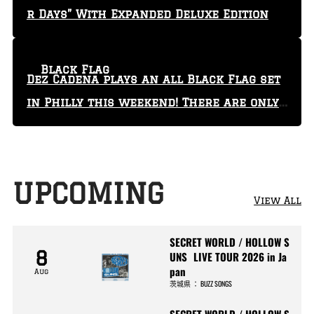
r Days” With Expanded Deluxe Edition
Black Flag
Dez Cadena plays an all Black Flag set
in Philly this weekend! There are only
29 tickets left!
UPCOMING
View All
SECRET WORLD / HOLLOW S
8
UNS LIVE TOUR 2026 in Ja
pan
Aug
茨城県
：
BUZZ SONGS