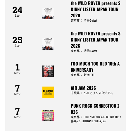
the WILD ROVER presents S
24
KINNY LISTER JAPAN TOUR
2026
Sep
東京都
：
渋谷O-West
the WILD ROVER presents S
25
KINNY LISTER JAPAN TOUR
2026
Sep
東京都
：
渋谷O-West
TOO MUCH TOO OLD 10th A
1
NNIVERSARY
Nov
東京都
：
新宿LOFT
7
AIR JAM 2026
千葉県
：
ZOZO マリンスタジアム
Nov
PUNK ROCK CONNECTION 2
7
026
東京都
：
HIGH / SHOWBOAT / CLUB ROOTS /
Nov
喜楽 / STUDIO BAYD / KATA_BAR