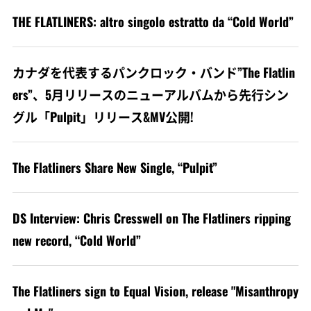
THE FLATLINERS: altro singolo estratto da “Cold World”
カナダを代表するパンクロック・バンド”The Flatlin
ers”、5月リリースのニューアルバムから先行シン
グル「Pulpit」リリース&MV公開!
The Flatliners Share New Single, “Pulpit”
DS Interview: Chris Cresswell on The Flatliners ripping
new record, “Cold World”
The Flatliners sign to Equal Vision, release "Misanthropy