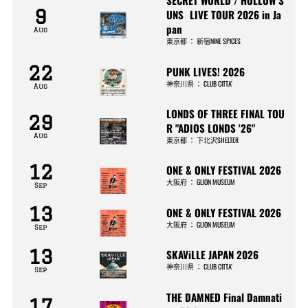
SECRET WORLD / HOLLOW S
9
UNS LIVE TOUR 2026 in Ja
pan
Aug
東京都
：
新宿NINE SPICES
22
PUNK LIVES! 2026
神奈川県
：
CLUB CITTA’
Aug
LONDS OF THREE FINAL TOU
29
R "ADIOS LONDS '26"
Aug
東京都
：
下北沢SHELTER
12
ONE & ONLY FESTIVAL 2026
大阪府
：
GLION MUSEUM
Sep
13
ONE & ONLY FESTIVAL 2026
大阪府
：
GLION MUSEUM
Sep
13
SKAViLLE JAPAN 2026
神奈川県
：
CLUB CITTA’
Sep
THE DAMNED Final Damnati
17