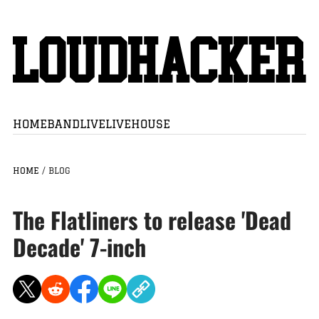
HOME
BAND
LIVE
LIVEHOUSE
HOME
/
BLOG
The Flatliners to release 'Dead
Decade' 7-inch