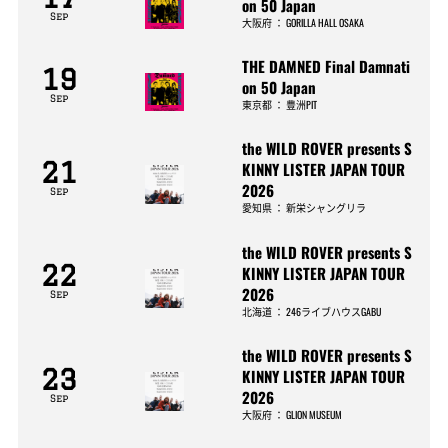
on 50 Japan
Sep
大阪府
：
GORILLA HALL OSAKA
THE DAMNED Final Damnati
19
on 50 Japan
Sep
東京都
：
豊洲PIT
the WILD ROVER presents S
21
KINNY LISTER JAPAN TOUR
2026
Sep
愛知県
：
新栄シャングリラ
the WILD ROVER presents S
22
KINNY LISTER JAPAN TOUR
2026
Sep
北海道
：
246ライブハウスGABU
the WILD ROVER presents S
23
KINNY LISTER JAPAN TOUR
2026
Sep
大阪府
：
GLION MUSEUM