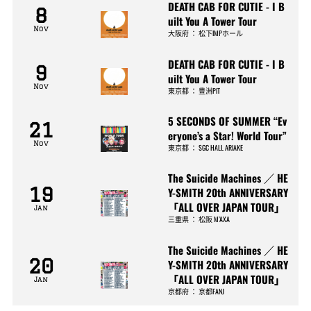
DEATH CAB FOR CUTIE - I B
8
uilt You A Tower Tour
Nov
大阪府
：
松下IMPホール
DEATH CAB FOR CUTIE - I B
9
uilt You A Tower Tour
Nov
東京都
：
豊洲PIT
5 SECONDS OF SUMMER “Ev
21
eryone’s a Star! World Tour”
Nov
東京都
：
SGC HALL ARIAKE
The Suicide Machines ／ HE
19
Y-SMITH 20th ANNIVERSARY
「ALL OVER JAPAN TOUR」
Jan
三重県
：
松阪 M’AXA
The Suicide Machines ／ HE
20
Y-SMITH 20th ANNIVERSARY
「ALL OVER JAPAN TOUR」
Jan
京都府
：
京都FANJ