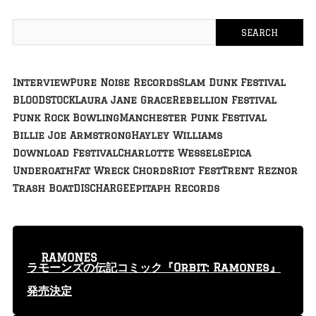
Interview
Pure Noise Records
Slam Dunk Festival
BLOODSTOCK
Laura Jane Grace
Rebellion Festival
Punk Rock Bowling
Manchester Punk Festival
Billie Joe Armstrong
Hayley Williams
Download Festival
Charlotte Wessels
Epica
Underoath
Fat Wreck Chords
Riot Fest
Trent Reznor
Trash Boat
DISCHARGE
Epitaph Records
RAMONES
ラモーンズの伝記コミック『Orbit: Ramones』
発売決定