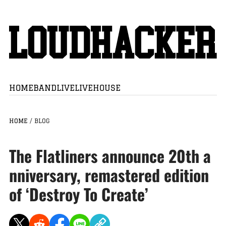
HOME
BAND
LIVE
LIVEHOUSE
HOME
/
BLOG
The Flatliners announce 20th a
nniversary, remastered edition
of ‘Destroy To Create’