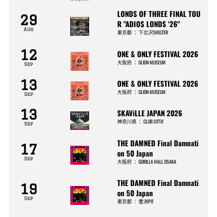
LONDS OF THREE FINAL TOU
29
R "ADIOS LONDS '26"
Aug
東京都
：
下北沢SHELTER
12
ONE & ONLY FESTIVAL 2026
大阪府
：
GLION MUSEUM
Sep
13
ONE & ONLY FESTIVAL 2026
大阪府
：
GLION MUSEUM
Sep
13
SKAViLLE JAPAN 2026
神奈川県
：
CLUB CITTA’
Sep
THE DAMNED Final Damnati
17
on 50 Japan
Sep
大阪府
：
GORILLA HALL OSAKA
THE DAMNED Final Damnati
19
on 50 Japan
Sep
東京都
：
豊洲PIT