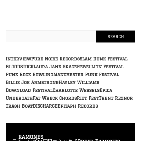
Interview
Pure Noise Records
Slam Dunk Festival
BLOODSTOCK
Laura Jane Grace
Rebellion Festival
Punk Rock Bowling
Manchester Punk Festival
Billie Joe Armstrong
Hayley Williams
Download Festival
Charlotte Wessels
Epica
Underoath
Fat Wreck Chords
Riot Fest
Trent Reznor
Trash Boat
DISCHARGE
Epitaph Records
RAMONES