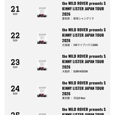
the WILD ROVER presents S
21
KINNY LISTER JAPAN TOUR
2026
Sep
愛知県
：
新栄シャングリラ
the WILD ROVER presents S
22
KINNY LISTER JAPAN TOUR
2026
Sep
北海道
：
246ライブハウスGABU
the WILD ROVER presents S
23
KINNY LISTER JAPAN TOUR
2026
Sep
大阪府
：
GLION MUSEUM
the WILD ROVER presents S
24
KINNY LISTER JAPAN TOUR
2026
Sep
東京都
：
渋谷O-West
the WILD ROVER presents S
KINNY LISTER JAPAN TOUR