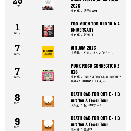
25
2026
Sep
東京都
：
渋谷O-West
TOO MUCH TOO OLD 10th A
1
NNIVERSARY
Nov
東京都
：
新宿LOFT
7
AIR JAM 2026
千葉県
：
ZOZO マリンスタジアム
Nov
PUNK ROCK CONNECTION 2
7
026
東京都
：
HIGH / SHOWBOAT / CLUB ROOTS /
Nov
喜楽 / STUDIO BAYD / KATA_BAR
DEATH CAB FOR CUTIE - I B
8
uilt You A Tower Tour
Nov
大阪府
：
松下IMPホール
DEATH CAB FOR CUTIE - I B
9
uilt You A Tower Tour
Nov
東京都
：
豊洲PIT