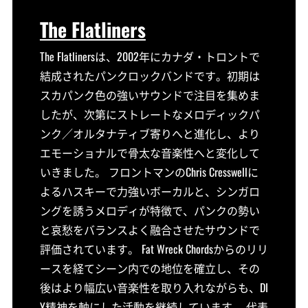
The Flatliners
The Flatlinersは、2002年にカナダ・トロントで
結成されたパンクロックバンドです。初期は
スカパンク色の強いサウンドで注目を集めま
したが、次第にストレートなメロディックパ
ンク／オルタナティブ寄りへと進化し、より
エモーショナルで骨太な音楽性へと変化して
いきました。 フロントマンのChris Cresswellに
よるハスキーで力強いボーカルと、シンガロ
ングを誘うメロディが特徴で、パンクの勢い
と哀愁をバランスよく融合させたサウンドで
評価されています。 Fat Wreck Chordsからのリリ
ースを経てシーン内での地位を確立し、その
後はより幅広い音楽性を取り入れながらも、DI
Y精神を軸にした活動を継続しています。 代表