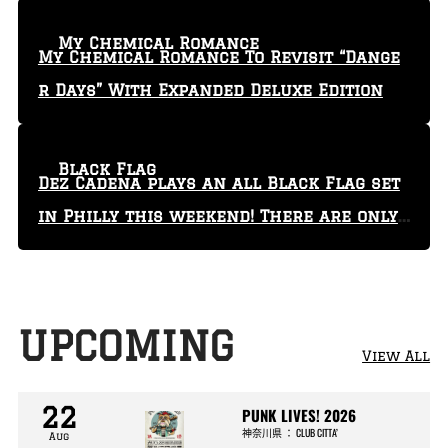
My Chemical Romance
My Chemical Romance To Revisit “Dange
r Days” With Expanded Deluxe Edition
Black Flag
Dez Cadena plays an all Black Flag set
in Philly this weekend! There are only
29 tickets left!
UPCOMING
View All
22
PUNK LIVES! 2026
神奈川県
：
CLUB CITTA’
Aug