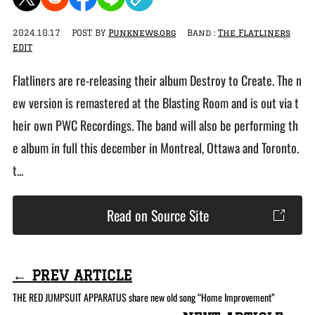
2024.10.17
POST BY
Punknews.org
Band :
The Flatliners
EDIT
Flatliners are re-releasing their album Destroy to Create. The n
ew version is remastered at the Blasting Room and is out via t
heir own PWC Recordings. The band will also be performing th
e album in full this december in Montreal, Ottawa and Toronto.
t...
Read on Source Site
← PREV ARTICLE
THE RED JUMPSUIT APPARATUS share new old song “Home Improvement”