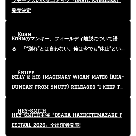
ラモーンズの伝記コミック『Orbit: Ramones』
発売決定
Korn
KoRnのマンキー、フィールディ離脱について語
る 「“別れ”とは言わない。俺は今でも“休止”とい
う言葉を使っている」
Snuff
Billy & His Imaginary Wigan Mates (aka-
Duncan from Snuff) releases “I Keep Tr
yin'” video
HEY-SMITH
HEY-SMITH主催『OSAKA HAZIKETEMAZARE F
ESTIVAL 2026』全出演者発表!