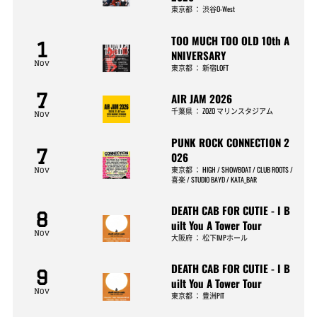
東京都
：
渋谷O-West
TOO MUCH TOO OLD 10th A
1
NNIVERSARY
Nov
東京都
：
新宿LOFT
7
AIR JAM 2026
千葉県
：
ZOZO マリンスタジアム
Nov
PUNK ROCK CONNECTION 2
7
026
東京都
：
HIGH / SHOWBOAT / CLUB ROOTS /
Nov
喜楽 / STUDIO BAYD / KATA_BAR
DEATH CAB FOR CUTIE - I B
8
uilt You A Tower Tour
Nov
大阪府
：
松下IMPホール
DEATH CAB FOR CUTIE - I B
9
uilt You A Tower Tour
Nov
東京都
：
豊洲PIT