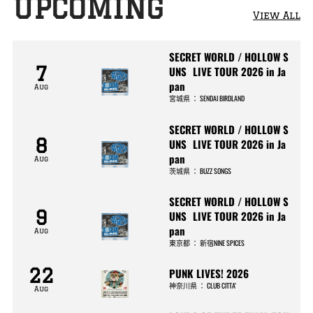
UPCOMING
View All
SECRET WORLD / HOLLOW S
7
UNS LIVE TOUR 2026 in Ja
pan
Aug
宮城県
：
SENDAI BIRDLAND
SECRET WORLD / HOLLOW S
8
UNS LIVE TOUR 2026 in Ja
pan
Aug
茨城県
：
BUZZ SONGS
SECRET WORLD / HOLLOW S
9
UNS LIVE TOUR 2026 in Ja
pan
Aug
東京都
：
新宿NINE SPICES
22
PUNK LIVES! 2026
神奈川県
：
CLUB CITTA’
Aug