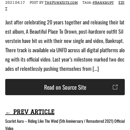
2021.04.17
POST BY
ThePunkSite.com
Tags:
#Bankrupt
EDI
T
Just after celebrating 20 years together and releasing their lat
est album, A Beautiful Place To Drown, post-hardcore outfit Sil
verstein have hit us with their new single and video, Bankrupt.
There track is available via UNFD across all digital platforms alo
ng with its official video. Last year’s milestone marked two dec
ades of relentlessly pushing themselves from […]
Read on Source Site
← PREV ARTICLE
Scarlet Aura – Riding Like The Wind (5th Anniversary / Remastered 2021) Official
Video