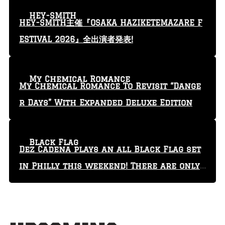
HEY-SMITH
HEY-SMITH主催『OSAKA HAZIKETEMAZARE F
ESTIVAL 2026』全出演者発表!
My Chemical Romance
My Chemical Romance To Revisit “Dange
r Days” With Expanded Deluxe Edition
Black Flag
Dez Cadena plays an all Black Flag set
in Philly this weekend! There are only
29 tickets left!