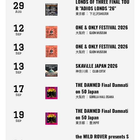
LONDS OF THREE FINAL TOU
29
R "ADIOS LONDS '26"
Aug
東京都
：
下北沢SHELTER
12
ONE & ONLY FESTIVAL 2026
大阪府
：
GLION MUSEUM
Sep
13
ONE & ONLY FESTIVAL 2026
大阪府
：
GLION MUSEUM
Sep
13
SKAViLLE JAPAN 2026
神奈川県
：
CLUB CITTA’
Sep
THE DAMNED Final Damnati
17
on 50 Japan
Sep
大阪府
：
GORILLA HALL OSAKA
THE DAMNED Final Damnati
19
on 50 Japan
Sep
東京都
：
豊洲PIT
the WILD ROVER presents S