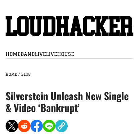
HOME
BAND
LIVE
LIVEHOUSE
HOME
/
BLOG
Silverstein Unleash New Single
& Video ‘Bankrupt’