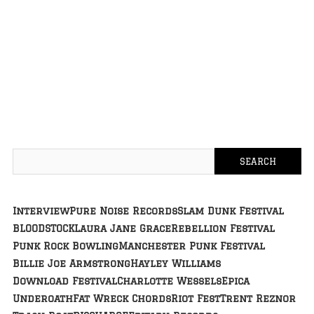
Interview
Pure Noise Records
Slam Dunk Festival
BLOODSTOCK
Laura Jane Grace
Rebellion Festival
Punk Rock Bowling
Manchester Punk Festival
Billie Joe Armstrong
Hayley Williams
Download Festival
Charlotte Wessels
Epica
Underoath
Fat Wreck Chords
Riot Fest
Trent Reznor