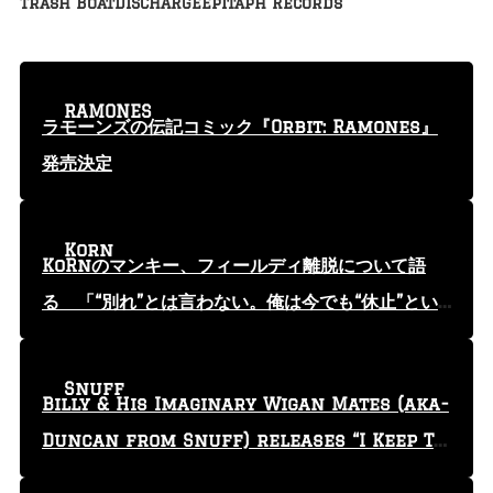
Trash Boat
DISCHARGE
Epitaph Records
RAMONES
ラモーンズの伝記コミック『Orbit: Ramones』
発売決定
Korn
KoRnのマンキー、フィールディ離脱について語
る 「“別れ”とは言わない。俺は今でも“休止”とい
う言葉を使っている」
Snuff
Billy & His Imaginary Wigan Mates (aka-
Duncan from Snuff) releases “I Keep Tr
yin'” video