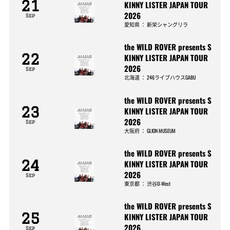
21
KINNY LISTER JAPAN TOUR
2026
Sep
愛知県
：
新栄シャングリラ
the WILD ROVER presents S
22
KINNY LISTER JAPAN TOUR
2026
Sep
北海道
：
246ライブハウスGABU
the WILD ROVER presents S
23
KINNY LISTER JAPAN TOUR
2026
Sep
大阪府
：
GLION MUSEUM
the WILD ROVER presents S
24
KINNY LISTER JAPAN TOUR
2026
Sep
東京都
：
渋谷O-West
the WILD ROVER presents S
25
KINNY LISTER JAPAN TOUR
2026
Sep