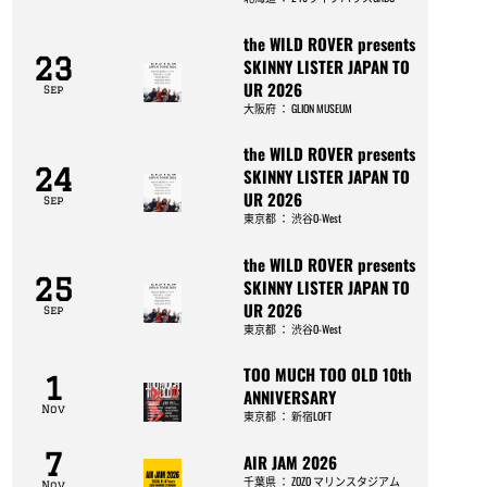
the WILD ROVER presents
23
SKINNY LISTER JAPAN TO
UR 2026
Sep
大阪府
：
GLION MUSEUM
the WILD ROVER presents
24
SKINNY LISTER JAPAN TO
UR 2026
Sep
東京都
：
渋谷O-West
the WILD ROVER presents
25
SKINNY LISTER JAPAN TO
UR 2026
Sep
東京都
：
渋谷O-West
TOO MUCH TOO OLD 10th
1
ANNIVERSARY
Nov
東京都
：
新宿LOFT
7
AIR JAM 2026
千葉県
：
ZOZO マリンスタジアム
Nov