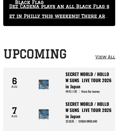
Black Flag
Dez Cadena plays an all Black Flag s
et in Philly this weekend! There are
only 29 tickets left!
UPCOMING
View All
SECRET WORLD / HOLLO
6
W SUNS LIVE TOUR 2026
in Japan
Aug
神奈川県
：
Music Bar Journey
SECRET WORLD / HOLLO
7
W SUNS LIVE TOUR 2026
in Japan
Aug
宮城県
：
SENDAI BIRDLAND