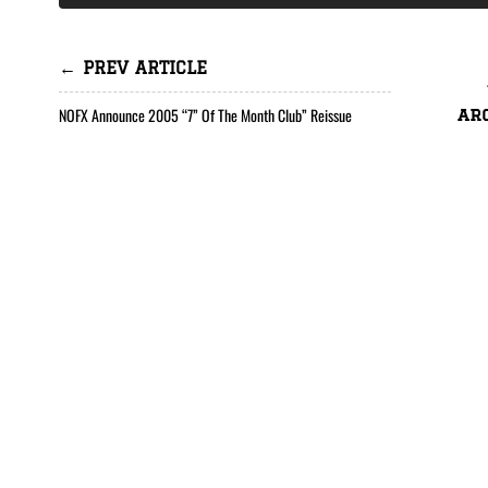
← PREV ARTICLE
NOFX Announce 2005 “7” Of The Month Club” Reissue
ar