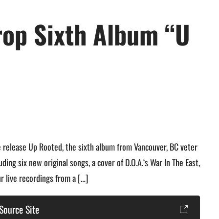
op Sixth Album “U
e release Up Rooted, the sixth album from Vancouver, BC veter
ing six new original songs, a cover of D.O.A.‘s War In The East,
r live recordings from a […]
Source Site