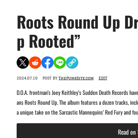
Roots Round Up Dr
p Rooted”
2024.07.10
POST BY
ThePunkSite.com
EDIT
D.O.A. frontman’s Joey Keithley‘s Sudden Death Records hav
ans Roots Round Up. The album features a dozen tracks, includ
a unique take on the Sarcastic Mannequins‘ Red Fury and fou
Read on 