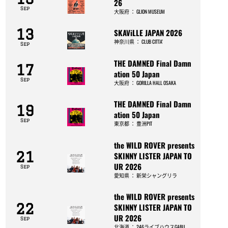
26
Sep
大阪府
：
GLION MUSEUM
13
SKAViLLE JAPAN 2026
神奈川県
：
CLUB CITTA’
Sep
THE DAMNED Final Damn
17
ation 50 Japan
Sep
大阪府
：
GORILLA HALL OSAKA
THE DAMNED Final Damn
19
ation 50 Japan
Sep
東京都
：
豊洲PIT
the WILD ROVER presents
21
SKINNY LISTER JAPAN TO
UR 2026
Sep
愛知県
：
新栄シャングリラ
the WILD ROVER presents
22
SKINNY LISTER JAPAN TO
UR 2026
Sep
北海道
：
246ライブハウスGABU