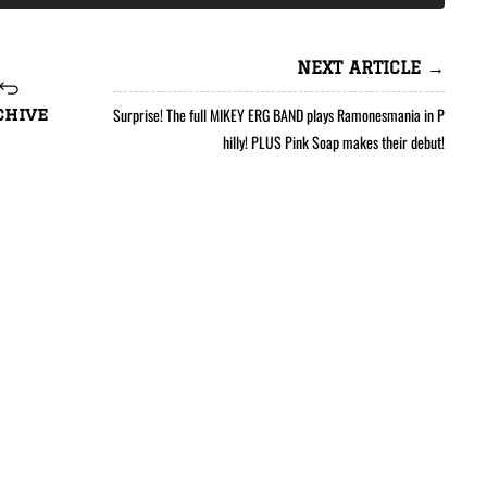
NEXT ARTICLE →
Surprise! The full MIKEY ERG BAND plays Ramonesmania in P
chive
hilly! PLUS Pink Soap makes their debut!