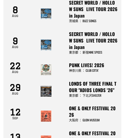
SECRET WORLD / HOLLO
8
W SUNS LIVE TOUR 2026
in Japan
Aug
茨城県
：
BUZZ SONGS
SECRET WORLD / HOLLO
9
W SUNS LIVE TOUR 2026
in Japan
Aug
東京都
：
新宿NINE SPICES
22
PUNK LIVES! 2026
神奈川県
：
CLUB CITTA’
Aug
LONDS OF THREE FINAL T
29
OUR "ADIOS LONDS '26"
Aug
東京都
：
下北沢SHELTER
ONE & ONLY FESTIVAL 20
12
26
Sep
大阪府
：
GLION MUSEUM
ONE & ONLY FESTIVAL 20
13