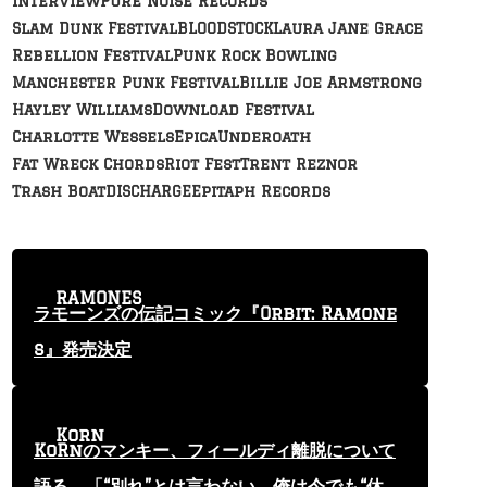
Interview
Pure Noise Records
Slam Dunk Festival
BLOODSTOCK
Laura Jane Grace
Rebellion Festival
Punk Rock Bowling
Manchester Punk Festival
Billie Joe Armstrong
Hayley Williams
Download Festival
Charlotte Wessels
Epica
Underoath
Fat Wreck Chords
Riot Fest
Trent Reznor
Trash Boat
DISCHARGE
Epitaph Records
RAMONES
ラモーンズの伝記コミック『Orbit: Ramone
s』発売決定
Korn
KoRnのマンキー、フィールディ離脱について
語る 「“別れ”とは言わない。俺は今でも“休