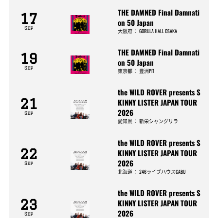
THE DAMNED Final Damnati
17
on 50 Japan
Sep
大阪府
：
GORILLA HALL OSAKA
THE DAMNED Final Damnati
19
on 50 Japan
Sep
東京都
：
豊洲PIT
the WILD ROVER presents S
21
KINNY LISTER JAPAN TOUR
2026
Sep
愛知県
：
新栄シャングリラ
the WILD ROVER presents S
22
KINNY LISTER JAPAN TOUR
2026
Sep
北海道
：
246ライブハウスGABU
the WILD ROVER presents S
23
KINNY LISTER JAPAN TOUR
2026
Sep