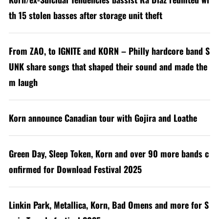
th 15 stolen basses after storage unit theft
From ZAO, to IGNITE and KORN – Philly hardcore band S
UNK share songs that shaped their sound and made the
m laugh
Korn announce Canadian tour with Gojira and Loathe
Green Day, Sleep Token, Korn and over 90 more bands c
onfirmed for Download Festival 2025
Linkin Park, Metallica, Korn, Bad Omens and more for S