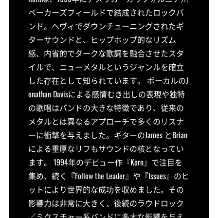
ベーカーズフィールドで結成されたロックバ
ンド。ヘヴィでダウンチューニングされたギ
ターサウンドと、ヒップホップ的なリズム
感、内省的でダークな歌詞を融合させたスタ
イルで、ニューメタルというジャンルを確立
した存在として知られています。 ボーカルのJ
onathan Davisによる感情むき出しの表現や独特
の歌唱はバンドの大きな特徴であり、従来の
メタルとは異なるアプローチで多くのリスナ
ーに衝撃を与えました。ギターのJames とBrian
による重厚なリフもサウンドの核となってい
ます。 1994年のデビュー作『Korn』で注目を
集め、続く『Follow the Leader』や『Issues』のヒ
ットにより世界的な成功を収めました。その
影響力は非常に大きく、後続のラウドロック
／ミクスチャー系バンドに多大な影響を与え