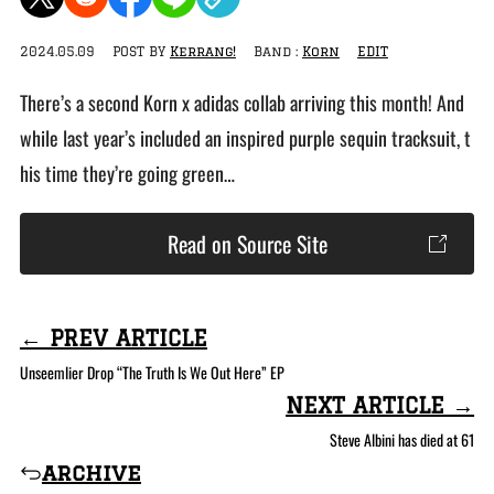
2024.05.09
POST BY
Kerrang!
Band :
Korn
EDIT
There’s a second Korn x adidas collab arriving this month! And
while last year’s included an inspired purple sequin tracksuit, t
his time they’re going green…
Read on Source Site
← PREV ARTICLE
Unseemlier Drop “The Truth Is We Out Here” EP
NEXT ARTICLE →
Steve Albini has died at 61
archive