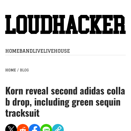
HOME
BAND
LIVE
LIVEHOUSE
HOME
/
BLOG
Korn reveal second adidas colla
b drop, including green sequin
tracksuit