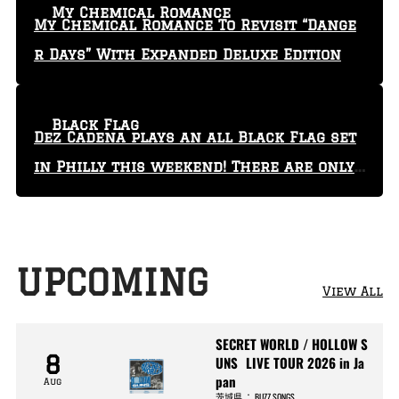
My Chemical Romance
My Chemical Romance To Revisit “Dange
r Days” With Expanded Deluxe Edition
Black Flag
Dez Cadena plays an all Black Flag set
in Philly this weekend! There are only
29 tickets left!
UPCOMING
View All
SECRET WORLD / HOLLOW S
8
UNS LIVE TOUR 2026 in Ja
pan
Aug
茨城県
：
BUZZ SONGS