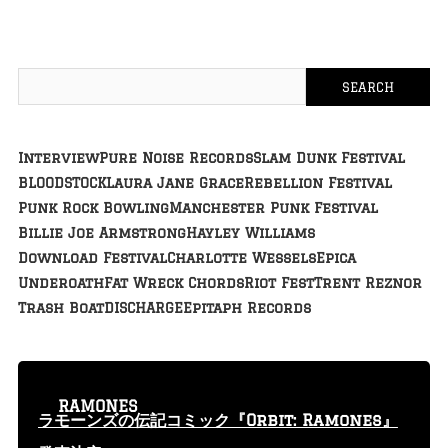
Interview
Pure Noise Records
Slam Dunk Festival
BLOODSTOCK
Laura Jane Grace
Rebellion Festival
Punk Rock Bowling
Manchester Punk Festival
Billie Joe Armstrong
Hayley Williams
Download Festival
Charlotte Wessels
Epica
Underoath
Fat Wreck Chords
Riot Fest
Trent Reznor
Trash Boat
DISCHARGE
Epitaph Records
RAMONES
ラモーンズの伝記コミック『Orbit: Ramones』