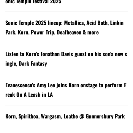
onic Temple festival 2025
Sonic Temple 2025 lineup: Metallica, Acid Bath, Linkin
Park, Korn, Power Trip, Deafheaven & more
Listen to Korn’s Jonathan Davis guest on his son’s new s
ingle, Dark Fantasy
Evanescence’s Amy Lee joins Korn onstage to perform F
reak On A Leash in LA
Korn, Spiritbox, Wargasm, Loathe @ Gunnersbury Park