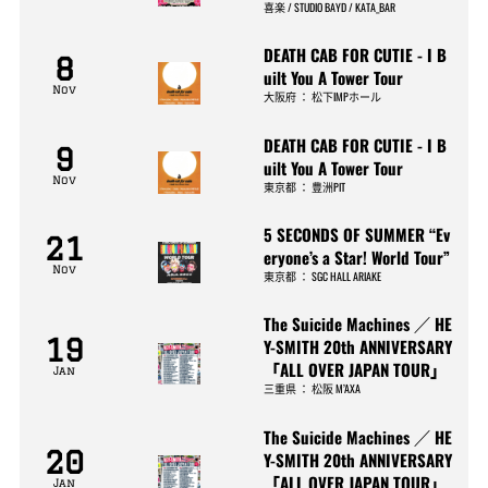
喜楽 / STUDIO BAYD / KATA_BAR
DEATH CAB FOR CUTIE - I B
8
uilt You A Tower Tour
Nov
大阪府
：
松下IMPホール
DEATH CAB FOR CUTIE - I B
9
uilt You A Tower Tour
Nov
東京都
：
豊洲PIT
5 SECONDS OF SUMMER “Ev
21
eryone’s a Star! World Tour”
Nov
東京都
：
SGC HALL ARIAKE
The Suicide Machines ／ HE
19
Y-SMITH 20th ANNIVERSARY
「ALL OVER JAPAN TOUR」
Jan
三重県
：
松阪 M’AXA
The Suicide Machines ／ HE
20
Y-SMITH 20th ANNIVERSARY
「ALL OVER JAPAN TOUR」
Jan