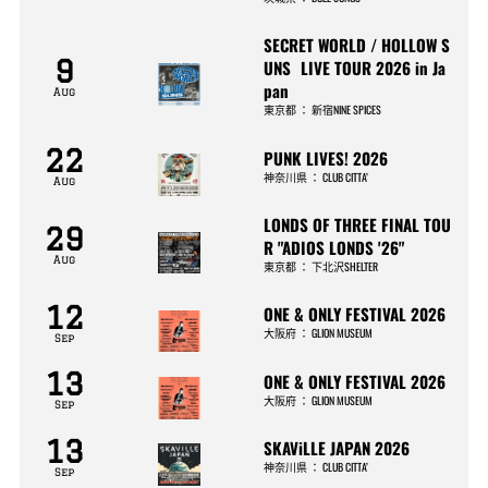
SECRET WORLD / HOLLOW S
9
UNS LIVE TOUR 2026 in Ja
pan
Aug
東京都
：
新宿NINE SPICES
22
PUNK LIVES! 2026
神奈川県
：
CLUB CITTA’
Aug
LONDS OF THREE FINAL TOU
29
R "ADIOS LONDS '26"
Aug
東京都
：
下北沢SHELTER
12
ONE & ONLY FESTIVAL 2026
大阪府
：
GLION MUSEUM
Sep
13
ONE & ONLY FESTIVAL 2026
大阪府
：
GLION MUSEUM
Sep
13
SKAViLLE JAPAN 2026
神奈川県
：
CLUB CITTA’
Sep