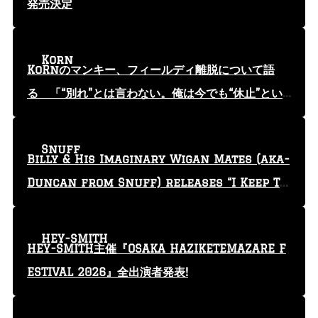
発売決定
Korn
KoRnのマンキー、フィールディ離脱について語
る 「“別れ”とは言わない。俺は今でも“休止”とい
う言葉を使っている」
Snuff
Billy & His Imaginary Wigan Mates (aka-
Duncan from Snuff) releases “I Keep Tr
yin'” video
HEY-SMITH
HEY-SMITH主催『OSAKA HAZIKETEMAZARE F
ESTIVAL 2026』全出演者発表!