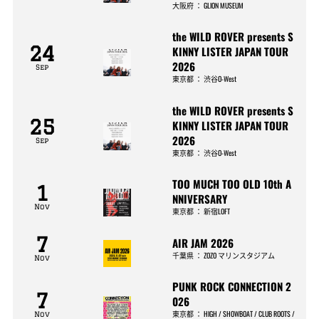
大阪府
：
GLION MUSEUM
the WILD ROVER presents S
24
KINNY LISTER JAPAN TOUR
2026
Sep
東京都
：
渋谷O-West
the WILD ROVER presents S
25
KINNY LISTER JAPAN TOUR
2026
Sep
東京都
：
渋谷O-West
TOO MUCH TOO OLD 10th A
1
NNIVERSARY
Nov
東京都
：
新宿LOFT
7
AIR JAM 2026
千葉県
：
ZOZO マリンスタジアム
Nov
PUNK ROCK CONNECTION 2
7
026
東京都
：
HIGH / SHOWBOAT / CLUB ROOTS /
Nov