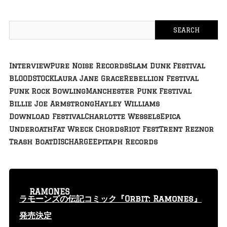
Interview
Pure Noise Records
Slam Dunk Festival
BLOODSTOCK
Laura Jane Grace
Rebellion Festival
Punk Rock Bowling
Manchester Punk Festival
Billie Joe Armstrong
Hayley Williams
Download Festival
Charlotte Wessels
Epica
Underoath
Fat Wreck Chords
Riot Fest
Trent Reznor
Trash Boat
DISCHARGE
Epitaph Records
RAMONES
ラモーンズの伝記コミック『Orbit: Ramones』
発売決定