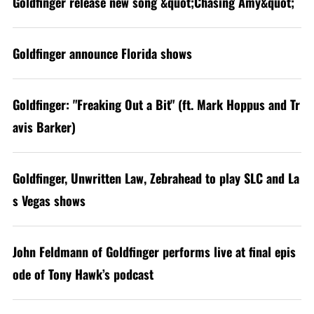
Goldfinger release new song &quot;Chasing Amy&quot;
Goldfinger announce Florida shows
Goldfinger: "Freaking Out a Bit" (ft. Mark Hoppus and Tr
avis Barker)
Goldfinger, Unwritten Law, Zebrahead to play SLC and La
s Vegas shows
John Feldmann of Goldfinger performs live at final epis
ode of Tony Hawk’s podcast