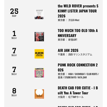
the WILD ROVER presents S
25
KINNY LISTER JAPAN TOUR
2026
Sep
東京都
：
渋谷O-West
TOO MUCH TOO OLD 10th A
1
NNIVERSARY
Nov
東京都
：
新宿LOFT
7
AIR JAM 2026
千葉県
：
ZOZO マリンスタジアム
Nov
PUNK ROCK CONNECTION 2
7
026
東京都
：
HIGH / SHOWBOAT / CLUB ROOTS /
Nov
喜楽 / STUDIO BAYD / KATA_BAR
DEATH CAB FOR CUTIE - I B
8
uilt You A Tower Tour
Nov
大阪府
：
松下IMPホール