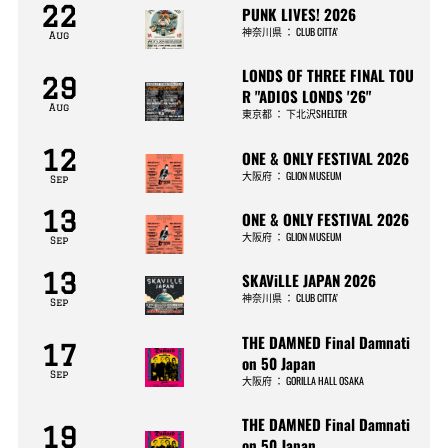
22
PUNK LIVES! 2026
神奈川県
：
CLUB CITTA’
Aug
LONDS OF THREE FINAL TOU
29
R "ADIOS LONDS '26"
Aug
東京都
：
下北沢SHELTER
12
ONE & ONLY FESTIVAL 2026
大阪府
：
GLION MUSEUM
Sep
13
ONE & ONLY FESTIVAL 2026
大阪府
：
GLION MUSEUM
Sep
13
SKAViLLE JAPAN 2026
神奈川県
：
CLUB CITTA’
Sep
THE DAMNED Final Damnati
17
on 50 Japan
Sep
大阪府
：
GORILLA HALL OSAKA
THE DAMNED Final Damnati
19
on 50 Japan