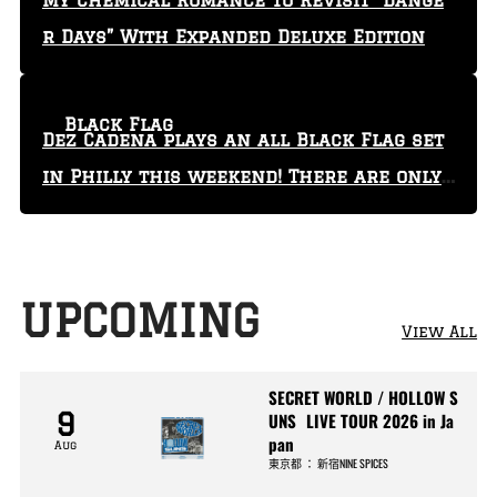
My Chemical Romance To Revisit “Dange
r Days” With Expanded Deluxe Edition
Black Flag
Dez Cadena plays an all Black Flag set
in Philly this weekend! There are only
29 tickets left!
UPCOMING
View All
SECRET WORLD / HOLLOW S
9
UNS LIVE TOUR 2026 in Ja
pan
Aug
東京都
：
新宿NINE SPICES