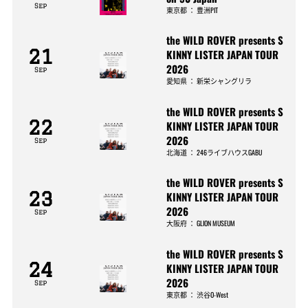
Sep
東京都
：
豊洲PIT
the WILD ROVER presents S
21
KINNY LISTER JAPAN TOUR
2026
Sep
愛知県
：
新栄シャングリラ
the WILD ROVER presents S
22
KINNY LISTER JAPAN TOUR
2026
Sep
北海道
：
246ライブハウスGABU
the WILD ROVER presents S
23
KINNY LISTER JAPAN TOUR
2026
Sep
大阪府
：
GLION MUSEUM
the WILD ROVER presents S
24
KINNY LISTER JAPAN TOUR
2026
Sep
東京都
：
渋谷O-West