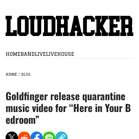
HOME
BAND
LIVE
LIVEHOUSE
HOME
/
BLOG
Goldfinger release quarantine
music video for “Here in Your B
edroom”