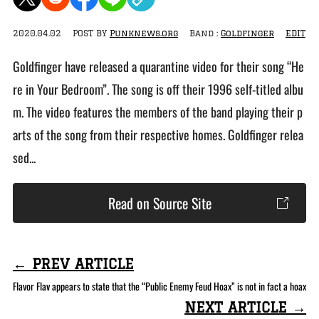
2020.04.02
POST BY
Punknews.org
Band :
Goldfinger
EDIT
Goldfinger have released a quarantine video for their song “He
re in Your Bedroom”. The song is off their 1996 self-titled albu
m. The video features the members of the band playing their p
arts of the song from their respective homes. Goldfinger relea
sed...
Read on Source Site
← PREV ARTICLE
Flavor Flav appears to state that the “Public Enemy Feud Hoax” is not in fact a hoax
NEXT ARTICLE →