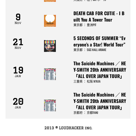
DEATH CAB FOR CUTIE - I B
9
uilt You A Tower Tour
Nov
東京都
：
豊洲PIT
5 SECONDS OF SUMMER “Ev
21
eryone’s a Star! World Tour”
Nov
東京都
：
SGC HALL ARIAKE
The Suicide Machines ／ HE
19
Y-SMITH 20th ANNIVERSARY
「ALL OVER JAPAN TOUR」
Jan
三重県
：
松阪 M’AXA
The Suicide Machines ／ HE
20
Y-SMITH 20th ANNIVERSARY
「ALL OVER JAPAN TOUR」
Jan
京都府
：
京都FANJ
2013 © LOUDHACKER inc.