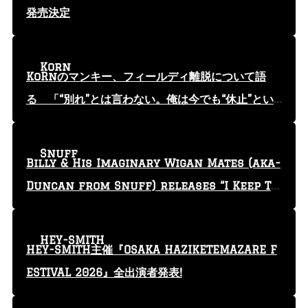
発売決定
Korn
KoRnのマンキー、フィールディ離脱について語
る 「“別れ”とは言わない。俺は今でも“休止”とい
う言葉を使っている」
Snuff
Billy & His Imaginary Wigan Mates (aka-
Duncan from Snuff) releases “I Keep Tr
yin'” video
HEY-SMITH
HEY-SMITH主催『OSAKA HAZIKETEMAZARE F
ESTIVAL 2026』全出演者発表!