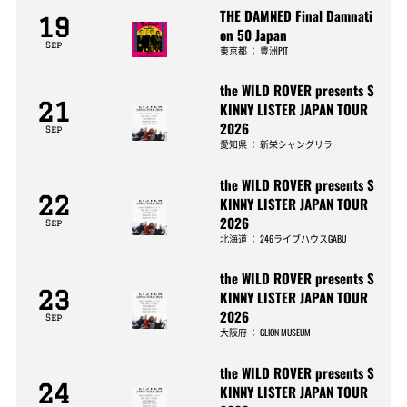
THE DAMNED Final Damnati
19
on 50 Japan
Sep
東京都
：
豊洲PIT
the WILD ROVER presents S
21
KINNY LISTER JAPAN TOUR
2026
Sep
愛知県
：
新栄シャングリラ
the WILD ROVER presents S
22
KINNY LISTER JAPAN TOUR
2026
Sep
北海道
：
246ライブハウスGABU
the WILD ROVER presents S
23
KINNY LISTER JAPAN TOUR
2026
Sep
大阪府
：
GLION MUSEUM
the WILD ROVER presents S
24
KINNY LISTER JAPAN TOUR