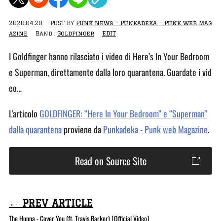
2020.04.20
POST BY
Punk news – Punkadeka – Punk web Mag
azine
Band :
Goldfinger
EDIT
I Goldfinger hanno rilasciato i video di Here’s In Your Bedroom
e Superman, direttamente dalla loro quarantena. Guardate i vid
eo…
L'articolo
GOLDFINGER: “Here In Your Bedroom” e “Superman”
dalla quarantena
proviene da
Punkadeka - Punk web Magazine
.
Read on Source Site
← PREV ARTICLE
The Hunna - Cover You (ft. Travis Barker) [Official Video]