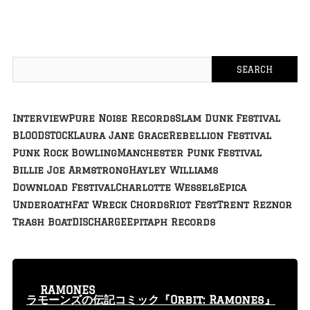
Interview
Pure Noise Records
Slam Dunk Festival
BLOODSTOCK
Laura Jane Grace
Rebellion Festival
Punk Rock Bowling
Manchester Punk Festival
Billie Joe Armstrong
Hayley Williams
Download Festival
Charlotte Wessels
Epica
Underoath
Fat Wreck Chords
Riot Fest
Trent Reznor
Trash Boat
DISCHARGE
Epitaph Records
RAMONES
ラモーンズの伝記コミック『Orbit: Ramones』