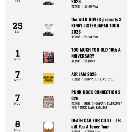
2026
Sep
東京都
：
渋谷O-West
the WILD ROVER presents S
25
KINNY LISTER JAPAN TOUR
2026
Sep
東京都
：
渋谷O-West
TOO MUCH TOO OLD 10th A
1
NNIVERSARY
Nov
東京都
：
新宿LOFT
7
AIR JAM 2026
千葉県
：
ZOZO マリンスタジアム
Nov
PUNK ROCK CONNECTION 2
7
026
東京都
：
HIGH / SHOWBOAT / CLUB ROOTS /
Nov
喜楽 / STUDIO BAYD / KATA_BAR
DEATH CAB FOR CUTIE - I B
8
uilt You A Tower Tour
Nov
大阪府
：
松下IMPホール