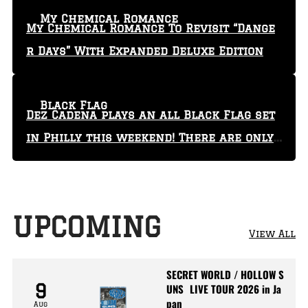
My Chemical Romance
My Chemical Romance To Revisit “Dange
r Days” With Expanded Deluxe Edition
Black Flag
Dez Cadena plays an all Black Flag set
in Philly this weekend! There are only
29 tickets left!
UPCOMING
View All
SECRET WORLD / HOLLOW S
9
UNS LIVE TOUR 2026 in Ja
pan
Aug