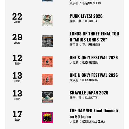
東京都
：
新宿NINE SPICES
22
PUNK LIVES! 2026
神奈川県
：
CLUB CITTA’
Aug
LONDS OF THREE FINAL TOU
29
R "ADIOS LONDS '26"
Aug
東京都
：
下北沢SHELTER
12
ONE & ONLY FESTIVAL 2026
大阪府
：
GLION MUSEUM
Sep
13
ONE & ONLY FESTIVAL 2026
大阪府
：
GLION MUSEUM
Sep
13
SKAViLLE JAPAN 2026
神奈川県
：
CLUB CITTA’
Sep
THE DAMNED Final Damnati
17
on 50 Japan
Sep
大阪府
：
GORILLA HALL OSAKA