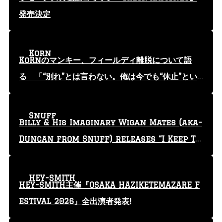
発売決定
Korn
KoRnのマンキー、フィールディ離脱について語
る 「“別れ”とは言わない。俺は今でも“休止”とい
う言葉を使っている」
Snuff
Billy & His Imaginary Wigan Mates (aka-
Duncan from Snuff) releases “I Keep Tr
yin'” video
HEY-SMITH
HEY-SMITH主催『OSAKA HAZIKETEMAZARE F
ESTIVAL 2026』全出演者発表!