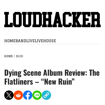
HOME
BAND
LIVE
LIVEHOUSE
HOME
/
BLOG
Dying Scene Album Review: The
Flatliners – “New Ruin”