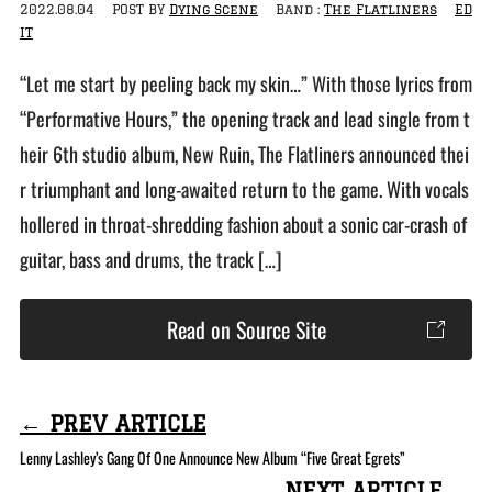
2022.08.04
POST BY
Dying Scene
Band :
The Flatliners
ED
IT
“Let me start by peeling back my skin…” With those lyrics from
“Performative Hours,” the opening track and lead single from t
heir 6th studio album, New Ruin, The Flatliners announced thei
r triumphant and long-awaited return to the game. With vocals
hollered in throat-shredding fashion about a sonic car-crash of
guitar, bass and drums, the track […]
Read on Source Site
← PREV ARTICLE
Lenny Lashley’s Gang Of One Announce New Album “Five Great Egrets”
NEXT ARTICLE →