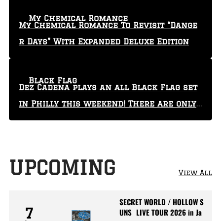
My Chemical Romance
My Chemical Romance To Revisit “Dange
r Days” With Expanded Deluxe Edition
Black Flag
Dez Cadena plays an all Black Flag set
in Philly this weekend! There are only
29 tickets left!
UPCOMING
View All
SECRET WORLD / HOLLOW S
7
UNS LIVE TOUR 2026 in Ja