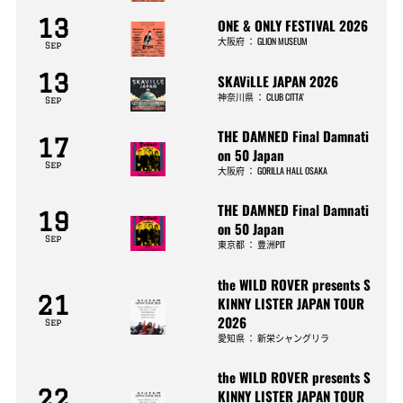
13
ONE & ONLY FESTIVAL 2026
大阪府
：
GLION MUSEUM
Sep
13
SKAViLLE JAPAN 2026
神奈川県
：
CLUB CITTA’
Sep
THE DAMNED Final Damnati
17
on 50 Japan
Sep
大阪府
：
GORILLA HALL OSAKA
THE DAMNED Final Damnati
19
on 50 Japan
Sep
東京都
：
豊洲PIT
the WILD ROVER presents S
21
KINNY LISTER JAPAN TOUR
2026
Sep
愛知県
：
新栄シャングリラ
the WILD ROVER presents S
22
KINNY LISTER JAPAN TOUR