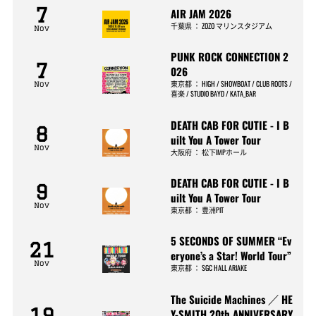
7
AIR JAM 2026
千葉県
：
ZOZO マリンスタジアム
Nov
PUNK ROCK CONNECTION 2
7
026
東京都
：
HIGH / SHOWBOAT / CLUB ROOTS /
Nov
喜楽 / STUDIO BAYD / KATA_BAR
DEATH CAB FOR CUTIE - I B
8
uilt You A Tower Tour
Nov
大阪府
：
松下IMPホール
DEATH CAB FOR CUTIE - I B
9
uilt You A Tower Tour
Nov
東京都
：
豊洲PIT
5 SECONDS OF SUMMER “Ev
21
eryone’s a Star! World Tour”
Nov
東京都
：
SGC HALL ARIAKE
The Suicide Machines ／ HE
19
Y-SMITH 20th ANNIVERSARY