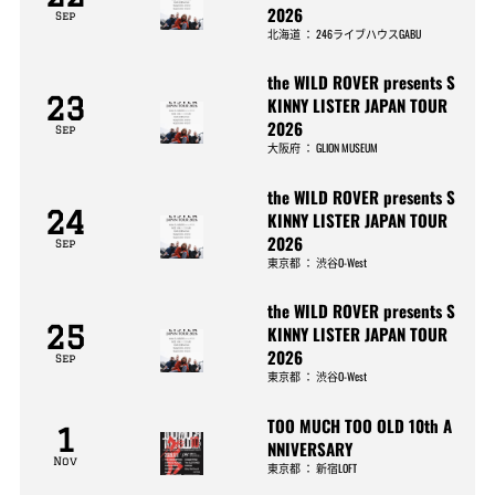
2026
Sep
北海道
：
246ライブハウスGABU
the WILD ROVER presents S
23
KINNY LISTER JAPAN TOUR
2026
Sep
大阪府
：
GLION MUSEUM
the WILD ROVER presents S
24
KINNY LISTER JAPAN TOUR
2026
Sep
東京都
：
渋谷O-West
the WILD ROVER presents S
25
KINNY LISTER JAPAN TOUR
2026
Sep
東京都
：
渋谷O-West
TOO MUCH TOO OLD 10th A
1
NNIVERSARY
Nov
東京都
：
新宿LOFT