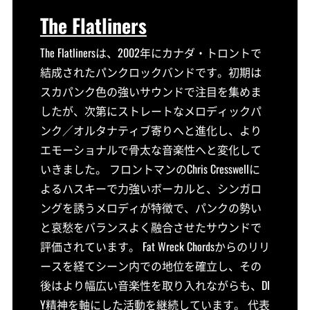
The Flatliners
The Flatlinersは、2002年にカナダ・トロントで
結成されたパンクロックバンドです。初期は
スカパンク色の強いサウンドで注目を集めま
したが、次第にストレートなメロディックパ
ンク／オルタナティブ寄りへと進化し、より
エモーショナルで骨太な音楽性へと変化して
いきました。 フロントマンのChris Cresswellに
よるハスキーで力強いボーカルと、シンガロ
ングを誘うメロディが特徴で、パンクの勢い
と哀愁をバランスよく融合させたサウンドで
評価されています。 Fat Wreck Chordsからのリリ
ースを経てシーン内での地位を確立し、その
後はより幅広い音楽性を取り入れながらも、DI
Y精神を軸にした活動を継続しています。 代表