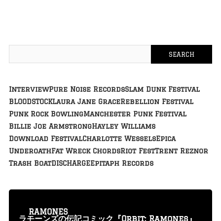
Interview
Pure Noise Records
Slam Dunk Festival
BLOODSTOCK
Laura Jane Grace
Rebellion Festival
Punk Rock Bowling
Manchester Punk Festival
Billie Joe Armstrong
Hayley Williams
Download Festival
Charlotte Wessels
Epica
Underoath
Fat Wreck Chords
Riot Fest
Trent Reznor
Trash Boat
DISCHARGE
Epitaph Records
RAMONES
ラモーンズの伝記コミック『Orbit: Ramones』