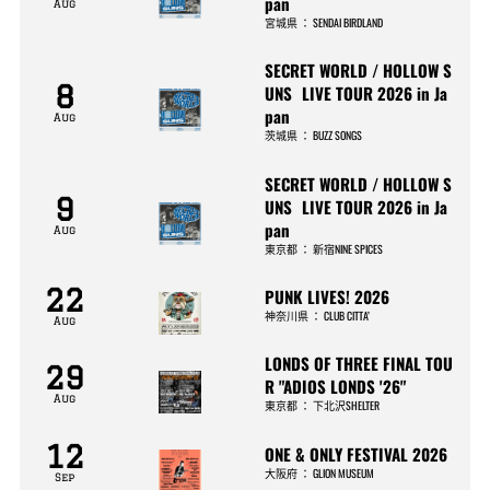
pan
Aug
宮城県
：
SENDAI BIRDLAND
SECRET WORLD / HOLLOW S
8
UNS LIVE TOUR 2026 in Ja
pan
Aug
茨城県
：
BUZZ SONGS
SECRET WORLD / HOLLOW S
9
UNS LIVE TOUR 2026 in Ja
pan
Aug
東京都
：
新宿NINE SPICES
22
PUNK LIVES! 2026
神奈川県
：
CLUB CITTA’
Aug
LONDS OF THREE FINAL TOU
29
R "ADIOS LONDS '26"
Aug
東京都
：
下北沢SHELTER
12
ONE & ONLY FESTIVAL 2026
大阪府
：
GLION MUSEUM
Sep