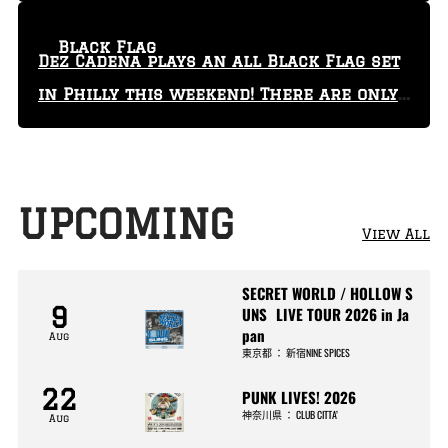
Black Flag
Dez Cadena plays an all Black Flag set
in Philly this weekend! There are only
29 tickets left!
UPCOMING
View All
SECRET WORLD / HOLLOW S
9
UNS LIVE TOUR 2026 in Ja
pan
Aug
東京都
：
新宿NINE SPICES
22
PUNK LIVES! 2026
神奈川県
：
CLUB CITTA’
Aug