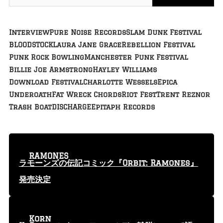
Interview
Pure Noise Records
Slam Dunk Festival
BLOODSTOCK
Laura Jane Grace
Rebellion Festival
Punk Rock Bowling
Manchester Punk Festival
Billie Joe Armstrong
Hayley Williams
Download Festival
Charlotte Wessels
Epica
Underoath
Fat Wreck Chords
Riot Fest
Trent Reznor
Trash Boat
DISCHARGE
Epitaph Records
RAMONES
ラモーンズの伝記コミック『Orbit: Ramones』
発売決定
Korn