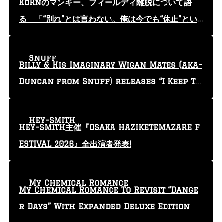
KoRnのマンキー、フィールディ離脱について語
る 「“別れ”とは言わない。俺は今でも“休止”とい
う言葉を使っている」
Snuff
Billy & His Imaginary Wigan Mates (aka-
Duncan from Snuff) releases “I Keep Tr
yin'” video
HEY-SMITH
HEY-SMITH主催『OSAKA HAZIKETEMAZARE F
ESTIVAL 2026』全出演者発表!
My Chemical Romance
My Chemical Romance To Revisit “Dange
r Days” With Expanded Deluxe Edition