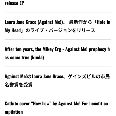
release EP
Laura Jane Grace (Against Me!)、 最新作から「Hole In
My Head」のライブ・バージョンをリリース
After ten years, the Mikey Erg - Against Me! prophecy h
as come true (kinda)
Against Me!のLaura Jane Grace、ゲインズビルの市民
名誉賞を受賞
Catbite cover “How Low” by Against Me! For benefit co
mpilation