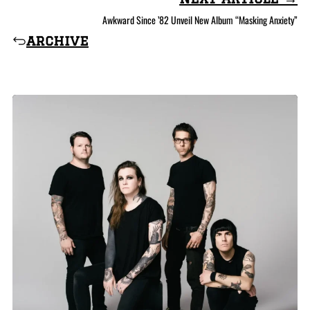
Awkward Since ’82 Unveil New Album “Masking Anxiety”
archive