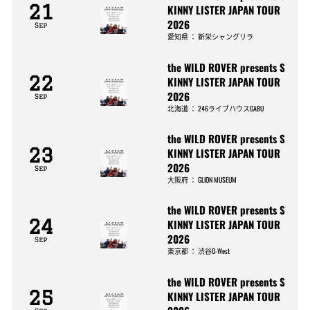
21
KINNY LISTER JAPAN TOUR
2026
Sep
愛知県
：
新栄シャングリラ
the WILD ROVER presents S
22
KINNY LISTER JAPAN TOUR
2026
Sep
北海道
：
246ライブハウスGABU
the WILD ROVER presents S
23
KINNY LISTER JAPAN TOUR
2026
Sep
大阪府
：
GLION MUSEUM
the WILD ROVER presents S
24
KINNY LISTER JAPAN TOUR
2026
Sep
東京都
：
渋谷O-West
the WILD ROVER presents S
25
KINNY LISTER JAPAN TOUR