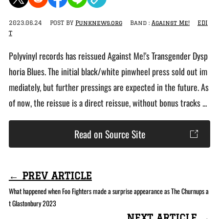
2023.06.24
POST BY
Punknews.org
Band :
Against Me!
EDI
T
Polyvinyl records has reissued Against Me!'s Transgender Dysp
horia Blues. The initial black/white pinwheel press sold out im
mediately, but further pressings are expected in the future. As
of now, the reissue is a direct reissue, without bonus tracks ...
Read on Source Site
← PREV ARTICLE
What happened when Foo Fighters made a surprise appearance as The Churnups a
t Glastonbury 2023
NEXT ARTICLE →