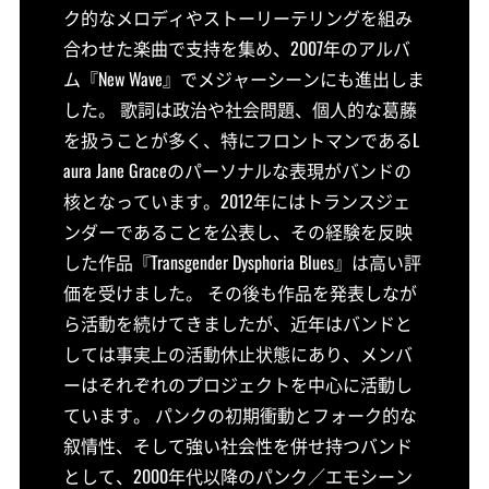
ク的なメロディやストーリーテリングを組み
合わせた楽曲で支持を集め、2007年のアルバ
ム『New Wave』でメジャーシーンにも進出しま
した。 歌詞は政治や社会問題、個人的な葛藤
を扱うことが多く、特にフロントマンであるL
aura Jane Graceのパーソナルな表現がバンドの
核となっています。2012年にはトランスジェ
ンダーであることを公表し、その経験を反映
した作品『Transgender Dysphoria Blues』は高い評
価を受けました。 その後も作品を発表しなが
ら活動を続けてきましたが、近年はバンドと
しては事実上の活動休止状態にあり、メンバ
ーはそれぞれのプロジェクトを中心に活動し
ています。 パンクの初期衝動とフォーク的な
叙情性、そして強い社会性を併せ持つバンド
として、2000年代以降のパンク／エモシーン