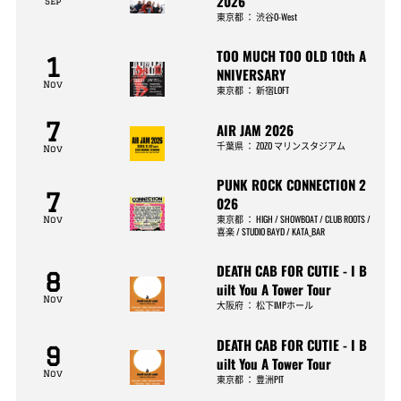
2026
Sep
東京都
：
渋谷O-West
TOO MUCH TOO OLD 10th A
1
NNIVERSARY
Nov
東京都
：
新宿LOFT
7
AIR JAM 2026
千葉県
：
ZOZO マリンスタジアム
Nov
PUNK ROCK CONNECTION 2
7
026
東京都
：
HIGH / SHOWBOAT / CLUB ROOTS /
Nov
喜楽 / STUDIO BAYD / KATA_BAR
DEATH CAB FOR CUTIE - I B
8
uilt You A Tower Tour
Nov
大阪府
：
松下IMPホール
DEATH CAB FOR CUTIE - I B
9
uilt You A Tower Tour
Nov
東京都
：
豊洲PIT