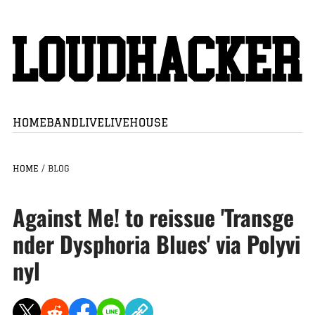
HOME
BAND
LIVE
LIVEHOUSE
HOME
/
BLOG
Against Me! to reissue 'Transge
nder Dysphoria Blues' via Polyvi
nyl