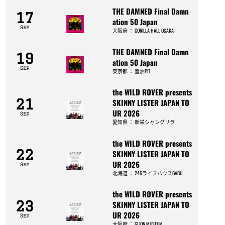
THE DAMNED Final Damn
17
ation 50 Japan
Sep
大阪府
：
GORILLA HALL OSAKA
THE DAMNED Final Damn
19
ation 50 Japan
Sep
東京都
：
豊洲PIT
the WILD ROVER presents
21
SKINNY LISTER JAPAN TO
UR 2026
Sep
愛知県
：
新栄シャングリラ
the WILD ROVER presents
22
SKINNY LISTER JAPAN TO
UR 2026
Sep
北海道
：
246ライブハウスGABU
the WILD ROVER presents
23
SKINNY LISTER JAPAN TO
UR 2026
Sep
大阪府
：
GLION MUSEUM