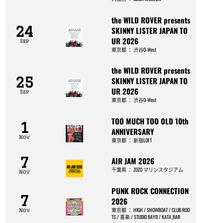
the WILD ROVER presents
24
SKINNY LISTER JAPAN TO
UR 2026
Sep
東京都
：
渋谷O-West
the WILD ROVER presents
25
SKINNY LISTER JAPAN TO
UR 2026
Sep
東京都
：
渋谷O-West
TOO MUCH TOO OLD 10th
1
ANNIVERSARY
Nov
東京都
：
新宿LOFT
7
AIR JAM 2026
千葉県
：
ZOZO マリンスタジアム
Nov
PUNK ROCK CONNECTION
7
2026
東京都
：
HIGH / SHOWBOAT / CLUB ROO
Nov
TS / 喜楽 / STUDIO BAYD / KATA_BAR