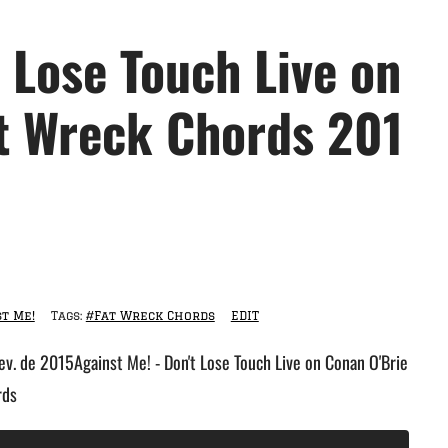
t Lose Touch Live on
at Wreck Chords 201
t Me!
Tags:
#Fat Wreck Chords
EDIT
fev. de 2015Against Me! - Don't Lose Touch Live on Conan O'Brie
rds