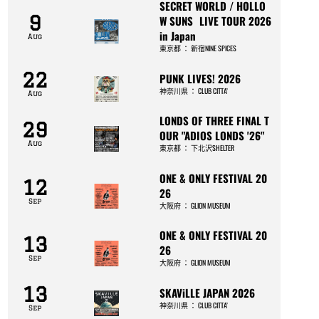
SECRET WORLD / HOLLO
9
W SUNS LIVE TOUR 2026
in Japan
Aug
東京都
：
新宿NINE SPICES
22
PUNK LIVES! 2026
神奈川県
：
CLUB CITTA’
Aug
LONDS OF THREE FINAL T
29
OUR "ADIOS LONDS '26"
Aug
東京都
：
下北沢SHELTER
ONE & ONLY FESTIVAL 20
12
26
Sep
大阪府
：
GLION MUSEUM
ONE & ONLY FESTIVAL 20
13
26
Sep
大阪府
：
GLION MUSEUM
13
SKAViLLE JAPAN 2026
神奈川県
：
CLUB CITTA’
Sep