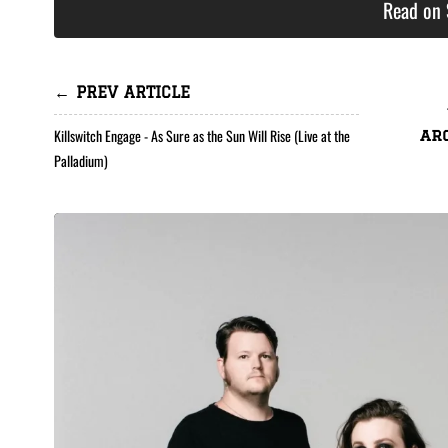
Read on 
← PREV ARTICLE
Killswitch Engage - As Sure as the Sun Will Rise (Live at the
ar
Palladium)