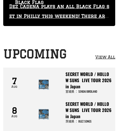
Black Flag
Dez Cadena plays an all Black Flag s
et in Philly this weekend! There are
only 29 tickets left!
UPCOMING
View All
SECRET WORLD / HOLLO
7
W SUNS LIVE TOUR 2026
in Japan
Aug
宮城県
：
SENDAI BIRDLAND
SECRET WORLD / HOLLO
8
W SUNS LIVE TOUR 2026
in Japan
Aug
茨城県
：
BUZZ SONGS