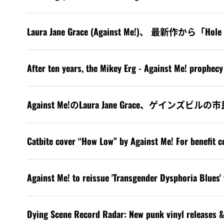
Laura Jane Grace (Against Me!)、 最新作
After ten years, the Mikey Erg - Against Me! prophec
Against Me!のLaura Jane Grace、ゲインズ
Catbite cover “How Low” by Against Me! For benefit c
Against Me! to reissue 'Transgender Dysphoria Blues' 
Dying Scene Record Radar: New punk vinyl releases &