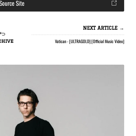
Source Site
NEXT ARTICLE →
Vatican - [ULTRAGOLD] [Official Music Video]
chive