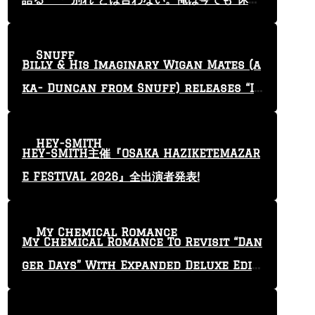
止”という言葉を使っている」
Snuff
Billy & His Imaginary Wigan Mates (a
ka- Duncan from Snuff) releases “I
Keep Tryin'” video
HEY-SMITH
HEY-SMITH主催『OSAKA HAZIKETEMAZAR
E FESTIVAL 2026』全出演者発表!
My Chemical Romance
My Chemical Romance To Revisit “Dan
ger Days” With Expanded Deluxe Editi
on