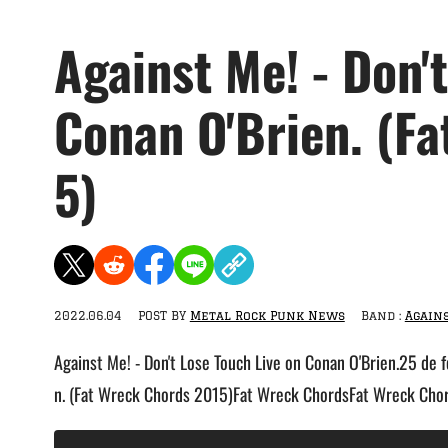
Against Me! - Don'
Conan O'Brien. (F
5)
2022.06.04
POST BY
Metal Rock Punk News
Band :
Agains
Against Me! - Don't Lose Touch Live on Conan O'Brien.25 de 
n. (Fat Wreck Chords 2015)Fat Wreck ChordsFat Wreck Cho