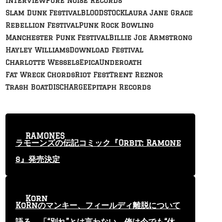
Interview
Pure Noise Records
Slam Dunk Festival
BLOODSTOCK
Laura Jane Grace
Rebellion Festival
Punk Rock Bowling
Manchester Punk Festival
Billie Joe Armstrong
Hayley Williams
Download Festival
Charlotte Wessels
Epica
Underoath
Fat Wreck Chords
Riot Fest
Trent Reznor
Trash Boat
DISCHARGE
Epitaph Records
RAMONES
ラモーンズの伝記コミック『Orbit: Ramone
s』発売決定
Korn
KoRnのマンキー、フィールディ離脱について
語る 「“別れ”とは言わない。俺は今でも“休