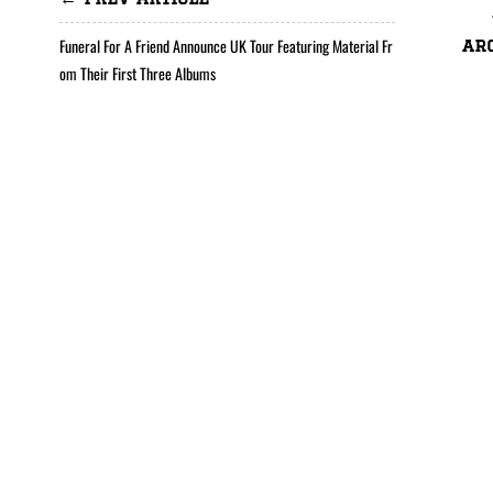
Funeral For A Friend Announce UK Tour Featuring Material Fr
ar
om Their First Three Albums