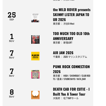
the WILD ROVER presents
25
SKINNY LISTER JAPAN TO
UR 2026
Sep
東京都
：
渋谷O-West
TOO MUCH TOO OLD 10th
1
ANNIVERSARY
Nov
東京都
：
新宿LOFT
7
AIR JAM 2026
千葉県
：
ZOZO マリンスタジアム
Nov
PUNK ROCK CONNECTION
7
2026
東京都
：
HIGH / SHOWBOAT / CLUB ROO
Nov
TS / 喜楽 / STUDIO BAYD / KATA_BAR
DEATH CAB FOR CUTIE - I
8
Built You A Tower Tour
Nov
大阪府
：
松下IMPホール