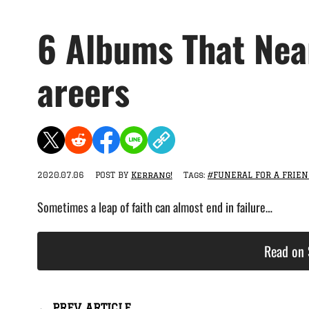
6 Albums That Nea
areers
2020.07.06
POST BY
Kerrang!
Tags:
#FUNERAL FOR A FRIEN
Sometimes a leap of faith can almost end in failure…
Read on 
← PREV ARTICLE