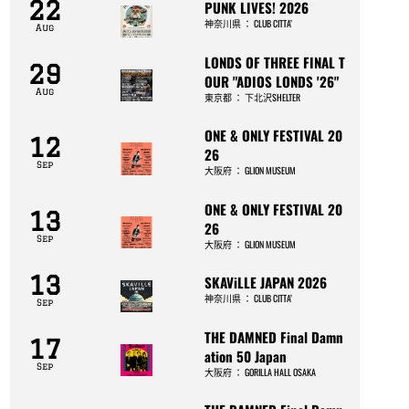
22
PUNK LIVES! 2026
神奈川県
：
CLUB CITTA’
Aug
LONDS OF THREE FINAL T
29
OUR "ADIOS LONDS '26"
Aug
東京都
：
下北沢SHELTER
ONE & ONLY FESTIVAL 20
12
26
Sep
大阪府
：
GLION MUSEUM
ONE & ONLY FESTIVAL 20
13
26
Sep
大阪府
：
GLION MUSEUM
13
SKAViLLE JAPAN 2026
神奈川県
：
CLUB CITTA’
Sep
THE DAMNED Final Damn
17
ation 50 Japan
Sep
大阪府
：
GORILLA HALL OSAKA