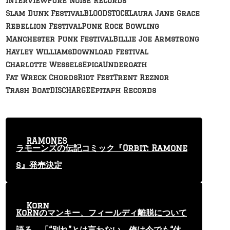
Interview
Pure Noise Records
Slam Dunk Festival
BLOODSTOCK
Laura Jane Grace
Rebellion Festival
Punk Rock Bowling
Manchester Punk Festival
Billie Joe Armstrong
Hayley Williams
Download Festival
Charlotte Wessels
Epica
Underoath
Fat Wreck Chords
Riot Fest
Trent Reznor
Trash Boat
DISCHARGE
Epitaph Records
RAMONES
ラモーンズの伝記コミック『Orbit: Ramone
s』発売決定
Korn
KoRnのマンキー、フィールディ離脱について
語る 「“別れ”とは言わない。俺は今でも“休