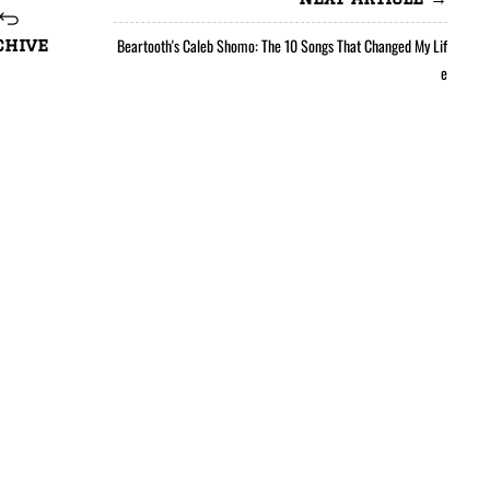
Beartooth's Caleb Shomo: The 10 Songs That Changed My Lif
chive
e