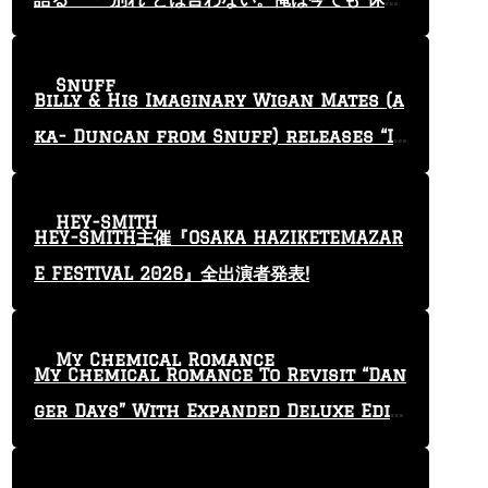
止”という言葉を使っている」
Snuff
Billy & His Imaginary Wigan Mates (a
ka- Duncan from Snuff) releases “I
Keep Tryin'” video
HEY-SMITH
HEY-SMITH主催『OSAKA HAZIKETEMAZAR
E FESTIVAL 2026』全出演者発表!
My Chemical Romance
My Chemical Romance To Revisit “Dan
ger Days” With Expanded Deluxe Editi
on