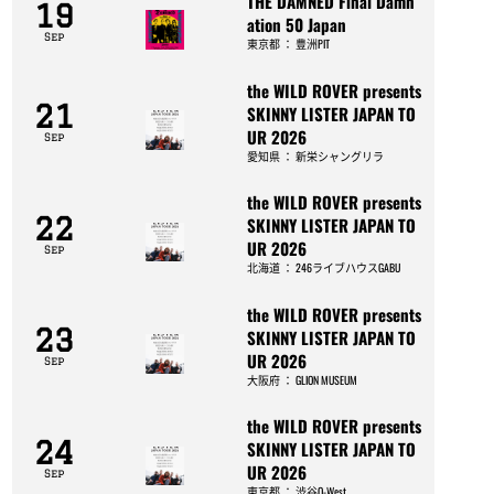
THE DAMNED Final Damn
19
ation 50 Japan
Sep
東京都
：
豊洲PIT
the WILD ROVER presents
21
SKINNY LISTER JAPAN TO
UR 2026
Sep
愛知県
：
新栄シャングリラ
the WILD ROVER presents
22
SKINNY LISTER JAPAN TO
UR 2026
Sep
北海道
：
246ライブハウスGABU
the WILD ROVER presents
23
SKINNY LISTER JAPAN TO
UR 2026
Sep
大阪府
：
GLION MUSEUM
the WILD ROVER presents
24
SKINNY LISTER JAPAN TO
UR 2026
Sep
東京都
：
渋谷O-West