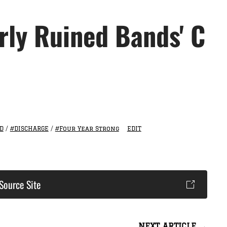
rly Ruined Bands' C
D
/
#DISCHARGE
/
#Four Year Strong
EDIT
Source Site
NEXT ARTICLE →