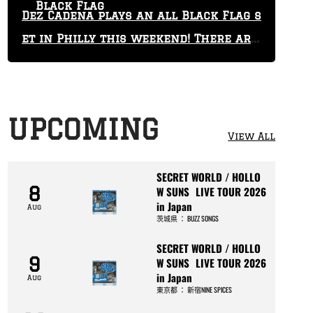
Black Flag
Dez Cadena plays an all Black Flag s
et in Philly this weekend! There are
only 29 tickets left!
UPCOMING
View All
SECRET WORLD / HOLLO
8
W SUNS LIVE TOUR 2026
in Japan
Aug
茨城県
：
BUZZ SONGS
SECRET WORLD / HOLLO
9
W SUNS LIVE TOUR 2026
in Japan
Aug
東京都
：
新宿NINE SPICES