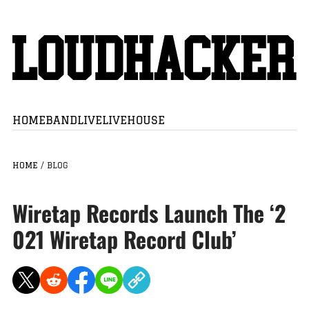
HOME
BAND
LIVE
LIVEHOUSE
HOME
/
BLOG
Wiretap Records Launch The ‘2
021 Wiretap Record Club’