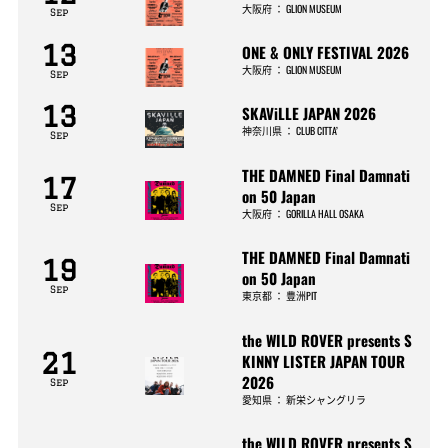
大阪府
：
GLION MUSEUM
Sep
13
ONE & ONLY FESTIVAL 2026
大阪府
：
GLION MUSEUM
Sep
13
SKAViLLE JAPAN 2026
神奈川県
：
CLUB CITTA’
Sep
THE DAMNED Final Damnati
17
on 50 Japan
Sep
大阪府
：
GORILLA HALL OSAKA
THE DAMNED Final Damnati
19
on 50 Japan
Sep
東京都
：
豊洲PIT
the WILD ROVER presents S
21
KINNY LISTER JAPAN TOUR
2026
Sep
愛知県
：
新栄シャングリラ
the WILD ROVER presents S