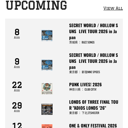
UPCOMING
View All
SECRET WORLD / HOLLOW S
8
UNS LIVE TOUR 2026 in Ja
pan
Aug
茨城県
：
BUZZ SONGS
SECRET WORLD / HOLLOW S
9
UNS LIVE TOUR 2026 in Ja
pan
Aug
東京都
：
新宿NINE SPICES
22
PUNK LIVES! 2026
神奈川県
：
CLUB CITTA’
Aug
LONDS OF THREE FINAL TOU
29
R "ADIOS LONDS '26"
Aug
東京都
：
下北沢SHELTER
12
ONE & ONLY FESTIVAL 2026