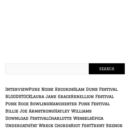
Interview
Pure Noise Records
Slam Dunk Festival
BLOODSTOCK
Laura Jane Grace
Rebellion Festival
Punk Rock Bowling
Manchester Punk Festival
Billie Joe Armstrong
Hayley Williams
Download Festival
Charlotte Wessels
Epica
Underoath
Fat Wreck Chords
Riot Fest
Trent Reznor