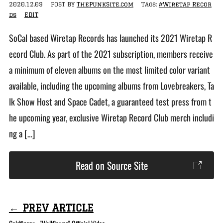
2020.12.09
POST BY
ThePunkSite.com
Tags:
#Wiretap Recor
ds
EDIT
SoCal based Wiretap Records has launched its 2021 Wiretap R
ecord Club. As part of the 2021 subscription, members receive
a minimum of eleven albums on the most limited color variant
available, including the upcoming albums from Lovebreakers, Ta
lk Show Host and Space Cadet, a guaranteed test press from t
he upcoming year, exclusive Wiretap Record Club merch includi
ng a […]
Read on Source Site
← PREV ARTICLE