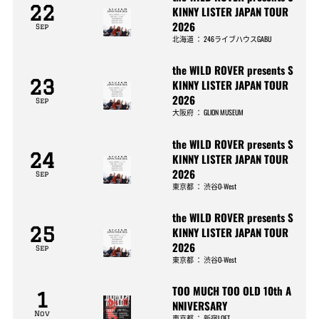
22
KINNY LISTER JAPAN TOUR
2026
Sep
北海道
：
246ライブハウスGABU
the WILD ROVER presents S
23
KINNY LISTER JAPAN TOUR
2026
Sep
大阪府
：
GLION MUSEUM
the WILD ROVER presents S
24
KINNY LISTER JAPAN TOUR
2026
Sep
東京都
：
渋谷O-West
the WILD ROVER presents S
25
KINNY LISTER JAPAN TOUR
2026
Sep
東京都
：
渋谷O-West
TOO MUCH TOO OLD 10th A
1
NNIVERSARY
Nov
東京都
：
新宿LOFT