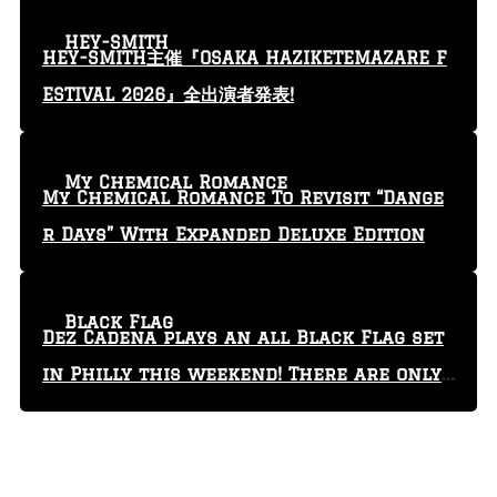
HEY-SMITH
HEY-SMITH主催『OSAKA HAZIKETEMAZARE F
ESTIVAL 2026』全出演者発表!
My Chemical Romance
My Chemical Romance To Revisit “Dange
r Days” With Expanded Deluxe Edition
Black Flag
Dez Cadena plays an all Black Flag set
in Philly this weekend! There are only
29 tickets left!