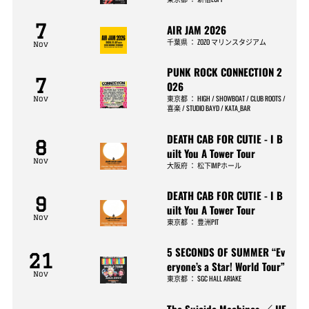
7
AIR JAM 2026
千葉県
：
ZOZO マリンスタジアム
Nov
PUNK ROCK CONNECTION 2
7
026
東京都
：
HIGH / SHOWBOAT / CLUB ROOTS /
Nov
喜楽 / STUDIO BAYD / KATA_BAR
DEATH CAB FOR CUTIE - I B
8
uilt You A Tower Tour
Nov
大阪府
：
松下IMPホール
DEATH CAB FOR CUTIE - I B
9
uilt You A Tower Tour
Nov
東京都
：
豊洲PIT
5 SECONDS OF SUMMER “Ev
21
eryone’s a Star! World Tour”
Nov
東京都
：
SGC HALL ARIAKE
The Suicide Machines ／ HE