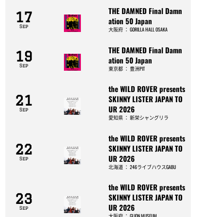
THE DAMNED Final Damn
17
ation 50 Japan
Sep
大阪府
：
GORILLA HALL OSAKA
THE DAMNED Final Damn
19
ation 50 Japan
Sep
東京都
：
豊洲PIT
the WILD ROVER presents
21
SKINNY LISTER JAPAN TO
UR 2026
Sep
愛知県
：
新栄シャングリラ
the WILD ROVER presents
22
SKINNY LISTER JAPAN TO
UR 2026
Sep
北海道
：
246ライブハウスGABU
the WILD ROVER presents
23
SKINNY LISTER JAPAN TO
UR 2026
Sep
大阪府
：
GLION MUSEUM