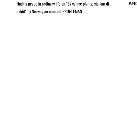
Finding peace in ordinary life on “Eg vannæ plantæ sjøl om di
ar
e døð” by Norwegian emo act PROBLEMAN