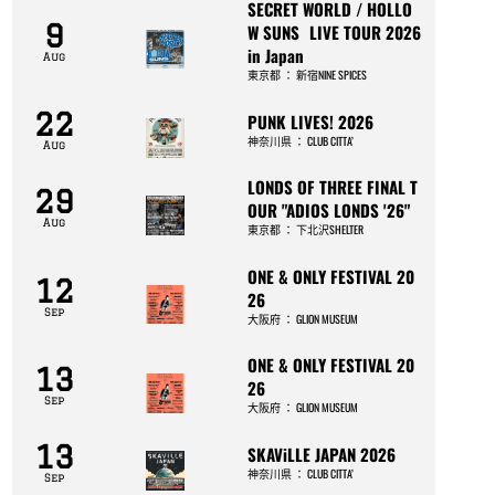
SECRET WORLD / HOLLO
9
W SUNS LIVE TOUR 2026
in Japan
Aug
東京都
：
新宿NINE SPICES
22
PUNK LIVES! 2026
神奈川県
：
CLUB CITTA’
Aug
LONDS OF THREE FINAL T
29
OUR "ADIOS LONDS '26"
Aug
東京都
：
下北沢SHELTER
ONE & ONLY FESTIVAL 20
12
26
Sep
大阪府
：
GLION MUSEUM
ONE & ONLY FESTIVAL 20
13
26
Sep
大阪府
：
GLION MUSEUM
13
SKAViLLE JAPAN 2026
神奈川県
：
CLUB CITTA’
Sep