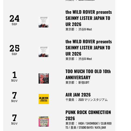
the WILD ROVER presents
24
SKINNY LISTER JAPAN TO
UR 2026
Sep
東京都
：
渋谷O-West
the WILD ROVER presents
25
SKINNY LISTER JAPAN TO
UR 2026
Sep
東京都
：
渋谷O-West
TOO MUCH TOO OLD 10th
1
ANNIVERSARY
Nov
東京都
：
新宿LOFT
7
AIR JAM 2026
千葉県
：
ZOZO マリンスタジアム
Nov
PUNK ROCK CONNECTION
7
2026
東京都
：
HIGH / SHOWBOAT / CLUB ROO
Nov
TS / 喜楽 / STUDIO BAYD / KATA_BAR