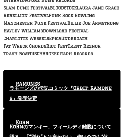
Interview
Pure Noise Records
Slam Dunk Festival
BLOODSTOCK
Laura Jane Grace
Rebellion Festival
Punk Rock Bowling
Manchester Punk Festival
Billie Joe Armstrong
Hayley Williams
Download Festival
Charlotte Wessels
Epica
Underoath
Fat Wreck Chords
Riot Fest
Trent Reznor
Trash Boat
DISCHARGE
Epitaph Records
RAMONES
ラモーンズの伝記コミック『Orbit: Ramone
s』発売決定
Korn
KoRnのマンキー、フィールディ離脱について
語る 「“別れ”とは言わない。俺は今でも“休