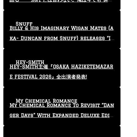
止”という言葉を使っている」
Snuff
Billy & His Imaginary Wigan Mates (a
ka- Duncan from Snuff) releases “I
Keep Tryin'” video
HEY-SMITH
HEY-SMITH主催『OSAKA HAZIKETEMAZAR
E FESTIVAL 2026』全出演者発表!
My Chemical Romance
My Chemical Romance To Revisit “Dan
ger Days” With Expanded Deluxe Editi
on