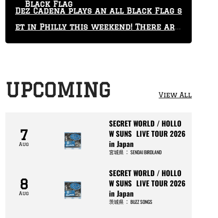
Black Flag
Dez Cadena plays an all Black Flag s
et in Philly this weekend! There are
only 29 tickets left!
UPCOMING
View All
SECRET WORLD / HOLLO
7
W SUNS LIVE TOUR 2026
in Japan
Aug
宮城県
：
SENDAI BIRDLAND
SECRET WORLD / HOLLO
8
W SUNS LIVE TOUR 2026
in Japan
Aug
茨城県
：
BUZZ SONGS