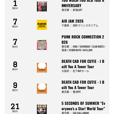
1
NNIVERSARY
Nov
東京都
：
新宿LOFT
7
AIR JAM 2026
千葉県
：
ZOZO マリンスタジアム
Nov
PUNK ROCK CONNECTION 2
7
026
東京都
：
HIGH / SHOWBOAT / CLUB ROOTS /
Nov
喜楽 / STUDIO BAYD / KATA_BAR
DEATH CAB FOR CUTIE - I B
8
uilt You A Tower Tour
Nov
大阪府
：
松下IMPホール
DEATH CAB FOR CUTIE - I B
9
uilt You A Tower Tour
Nov
東京都
：
豊洲PIT
5 SECONDS OF SUMMER “Ev
21
eryone’s a Star! World Tour”
Nov
東京都
：
SGC HALL ARIAKE