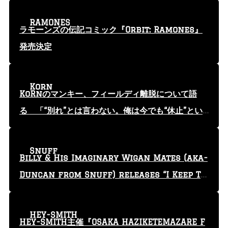
RAMONES
ラモーンズの伝記コミック『Orbit: Ramones』
発売決定
Korn
KoRnのマンキー、フィールディ離脱について語
る 「“別れ”とは言わない。俺は今でも“休止”とい
う言葉を使っている」
Snuff
Billy & His Imaginary Wigan Mates (aka-
Duncan from Snuff) releases “I Keep Tr
yin'” video
HEY-SMITH
HEY-SMITH主催『OSAKA HAZIKETEMAZARE F