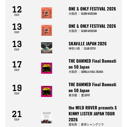
12
ONE & ONLY FESTIVAL 2026
大阪府
：
GLION MUSEUM
Sep
13
ONE & ONLY FESTIVAL 2026
大阪府
：
GLION MUSEUM
Sep
13
SKAViLLE JAPAN 2026
神奈川県
：
CLUB CITTA’
Sep
THE DAMNED Final Damnati
17
on 50 Japan
Sep
大阪府
：
GORILLA HALL OSAKA
THE DAMNED Final Damnati
19
on 50 Japan
Sep
東京都
：
豊洲PIT
the WILD ROVER presents S
21
KINNY LISTER JAPAN TOUR
2026
Sep
愛知県
：
新栄シャングリラ