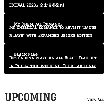
ESTIVAL 2026』全出演者発表!
My Chemical Romance
My Chemical Romance To Revisit “Dange
r Days” With Expanded Deluxe Edition
Black Flag
Dez Cadena plays an all Black Flag set
in Philly this weekend! There are only
29 tickets left!
UPCOMING
View All