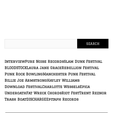
Interview
Pure Noise Records
Slam Dunk Festival
BLOODSTOCK
Laura Jane Grace
Rebellion Festival
Punk Rock Bowling
Manchester Punk Festival
Billie Joe Armstrong
Hayley Williams
Download Festival
Charlotte Wessels
Epica
Underoath
Fat Wreck Chords
Riot Fest
Trent Reznor
Trash Boat
DISCHARGE
Epitaph Records