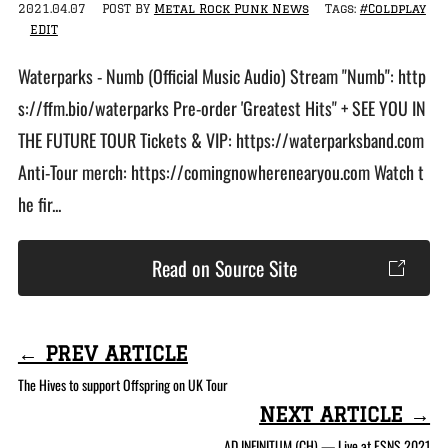
2021.04.07
POST BY
Metal Rock Punk News
Tags:
#Coldplay
EDIT
Waterparks - Numb (Official Music Audio) Stream "Numb": http
s://ffm.bio/waterparks​ Pre-order 'Greatest Hits" + SEE YOU IN
THE FUTURE TOUR Tickets & VIP: https://waterparksband.com​
Anti-Tour merch: https://comingnowherenearyou.com​ Watch t
he fir...
Read on Source Site
← PREV ARTICLE
The Hives to support Offspring on UK Tour
NEXT ARTICLE →
AD INFINITUM (CH) — Live at ESNS 2021