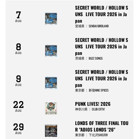
SECRET WORLD / HOLLOW S
7
UNS LIVE TOUR 2026 in Ja
pan
Aug
宮城県
：
SENDAI BIRDLAND
SECRET WORLD / HOLLOW S
8
UNS LIVE TOUR 2026 in Ja
pan
Aug
茨城県
：
BUZZ SONGS
SECRET WORLD / HOLLOW S
9
UNS LIVE TOUR 2026 in Ja
pan
Aug
東京都
：
新宿NINE SPICES
22
PUNK LIVES! 2026
神奈川県
：
CLUB CITTA’
Aug
LONDS OF THREE FINAL TOU
29
R "ADIOS LONDS '26"
Aug
東京都
：
下北沢SHELTER