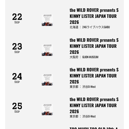
the WILD ROVER presents S
22
KINNY LISTER JAPAN TOUR
2026
Sep
北海道
：
246ライブハウスGABU
the WILD ROVER presents S
23
KINNY LISTER JAPAN TOUR
2026
Sep
大阪府
：
GLION MUSEUM
the WILD ROVER presents S
24
KINNY LISTER JAPAN TOUR
2026
Sep
東京都
：
渋谷O-West
the WILD ROVER presents S
25
KINNY LISTER JAPAN TOUR
2026
Sep
東京都
：
渋谷O-West
TOO MUCH TOO OLD 10th A