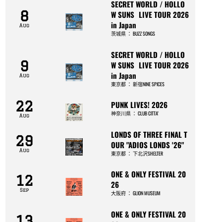
SECRET WORLD / HOLLO
8
W SUNS LIVE TOUR 2026
in Japan
Aug
茨城県
：
BUZZ SONGS
SECRET WORLD / HOLLO
9
W SUNS LIVE TOUR 2026
in Japan
Aug
東京都
：
新宿NINE SPICES
22
PUNK LIVES! 2026
神奈川県
：
CLUB CITTA’
Aug
LONDS OF THREE FINAL T
29
OUR "ADIOS LONDS '26"
Aug
東京都
：
下北沢SHELTER
ONE & ONLY FESTIVAL 20
12
26
Sep
大阪府
：
GLION MUSEUM
ONE & ONLY FESTIVAL 20
13