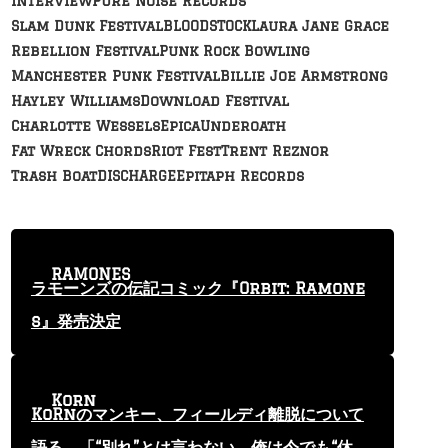
Interview
Pure Noise Records
Slam Dunk Festival
BLOODSTOCK
Laura Jane Grace
Rebellion Festival
Punk Rock Bowling
Manchester Punk Festival
Billie Joe Armstrong
Hayley Williams
Download Festival
Charlotte Wessels
Epica
Underoath
Fat Wreck Chords
Riot Fest
Trent Reznor
Trash Boat
DISCHARGE
Epitaph Records
RAMONES
ラモーンズの伝記コミック『Orbit: Ramone
s』発売決定
Korn
KoRnのマンキー、フィールディ離脱について
語る 「“別れ”とは言わない。俺は今でも“休