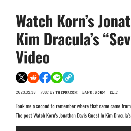
Watch Korn’s Jonat
Kim Dracula’s “Se
Video
2023.02.18
POST BY
Theprp.com
Band :
Korn
EDIT
Took me a second to remember where that name came from
The post Watch Korn’s Jonathan Davis Guest In Kim Dracula’