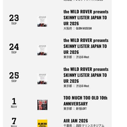
the WILD ROVER presents
23
SKINNY LISTER JAPAN TO
UR 2026
Sep
大阪府
：
GLION MUSEUM
the WILD ROVER presents
24
SKINNY LISTER JAPAN TO
UR 2026
Sep
東京都
：
渋谷O-West
the WILD ROVER presents
25
SKINNY LISTER JAPAN TO
UR 2026
Sep
東京都
：
渋谷O-West
TOO MUCH TOO OLD 10th
1
ANNIVERSARY
Nov
東京都
：
新宿LOFT
7
AIR JAM 2026
千葉県
：
ZOZO マリンスタジアム
Nov