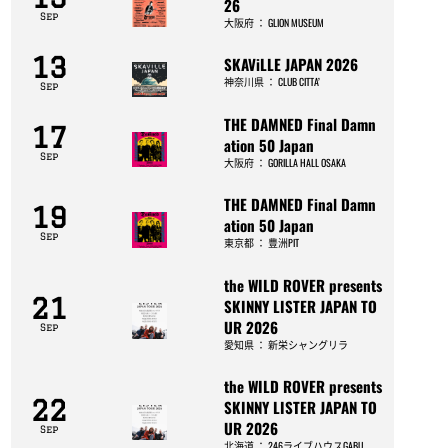
26
Sep
大阪府
：
GLION MUSEUM
13
SKAViLLE JAPAN 2026
神奈川県
：
CLUB CITTA’
Sep
THE DAMNED Final Damn
17
ation 50 Japan
Sep
大阪府
：
GORILLA HALL OSAKA
THE DAMNED Final Damn
19
ation 50 Japan
Sep
東京都
：
豊洲PIT
the WILD ROVER presents
21
SKINNY LISTER JAPAN TO
UR 2026
Sep
愛知県
：
新栄シャングリラ
the WILD ROVER presents
22
SKINNY LISTER JAPAN TO
UR 2026
Sep
北海道
：
246ライブハウスGABU