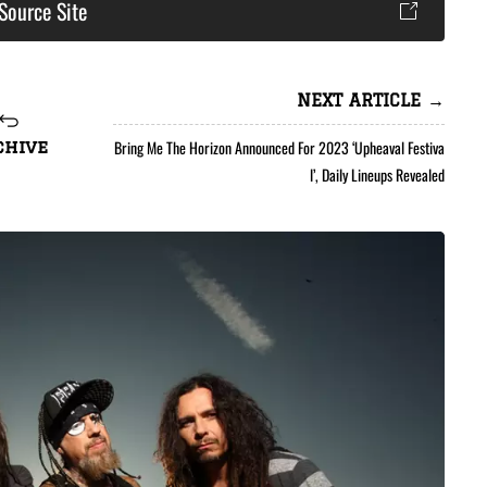
Source Site
NEXT ARTICLE →
Bring Me The Horizon Announced For 2023 ‘Upheaval Festiva
chive
l’, Daily Lineups Revealed