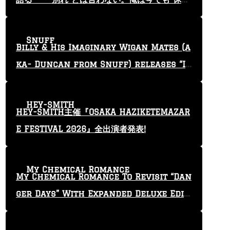
止”という言葉を使っている」
Snuff
Billy & His Imaginary Wigan Mates (a
ka- Duncan from Snuff) releases “I
Keep Tryin'” video
HEY-SMITH
HEY-SMITH主催『OSAKA HAZIKETEMAZAR
E FESTIVAL 2026』全出演者発表!
My Chemical Romance
My Chemical Romance To Revisit “Dan
ger Days” With Expanded Deluxe Editi
on