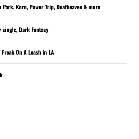
in Park, Korn, Power Trip, Deafheaven & more
w single, Dark Fantasy
 Freak On A Leash in LA
k