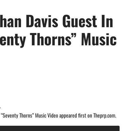
han Davis Guest In
venty Thorns” Music
.
s “Seventy Thorns” Music Video appeared first on Theprp.com.