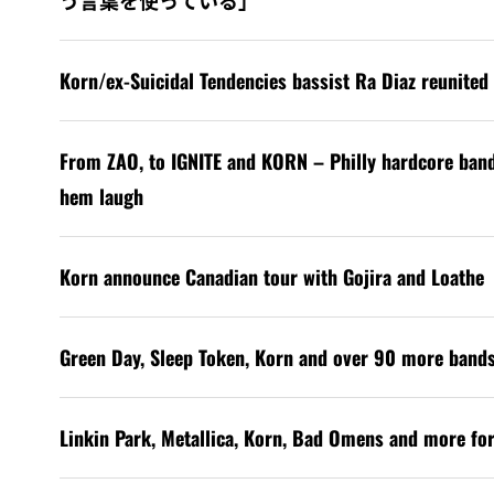
う言葉を使っている」
Korn/ex-Suicidal Tendencies bassist Ra Diaz reunited 
From ZAO, to IGNITE and KORN – Philly hardcore ban
hem laugh
Korn announce Canadian tour with Gojira and Loathe
Green Day, Sleep Token, Korn and over 90 more band
Linkin Park, Metallica, Korn, Bad Omens and more for