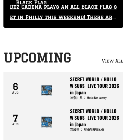
Black Flag
Dez Cadena plays an all Black Flag s
et in Philly this weekend! There are
only 29 tickets left!
UPCOMING
View All
SECRET WORLD / HOLLO
6
W SUNS LIVE TOUR 2026
in Japan
Aug
神奈川県
：
Music Bar Journey
SECRET WORLD / HOLLO
7
W SUNS LIVE TOUR 2026
in Japan
Aug
宮城県
：
SENDAI BIRDLAND