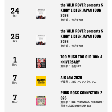
the WILD ROVER presents S
24
KINNY LISTER JAPAN TOUR
2026
Sep
東京都
：
渋谷O-West
the WILD ROVER presents S
25
KINNY LISTER JAPAN TOUR
2026
Sep
東京都
：
渋谷O-West
TOO MUCH TOO OLD 10th A
1
NNIVERSARY
Nov
東京都
：
新宿LOFT
7
AIR JAM 2026
千葉県
：
ZOZO マリンスタジアム
Nov
PUNK ROCK CONNECTION 2
7
026
東京都
：
HIGH / SHOWBOAT / CLUB ROOTS /
Nov
喜楽 / STUDIO BAYD / KATA_BAR