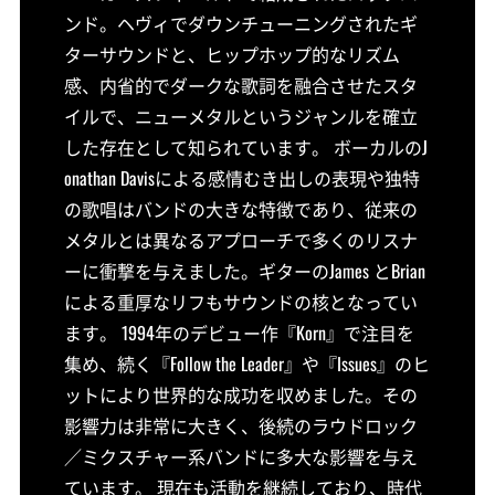
ンド。ヘヴィでダウンチューニングされたギ
ターサウンドと、ヒップホップ的なリズム
感、内省的でダークな歌詞を融合させたスタ
イルで、ニューメタルというジャンルを確立
した存在として知られています。 ボーカルのJ
onathan Davisによる感情むき出しの表現や独特
の歌唱はバンドの大きな特徴であり、従来の
メタルとは異なるアプローチで多くのリスナ
ーに衝撃を与えました。ギターのJames とBrian
による重厚なリフもサウンドの核となってい
ます。 1994年のデビュー作『Korn』で注目を
集め、続く『Follow the Leader』や『Issues』のヒ
ットにより世界的な成功を収めました。その
影響力は非常に大きく、後続のラウドロック
／ミクスチャー系バンドに多大な影響を与え
ています。 現在も活動を継続しており、時代