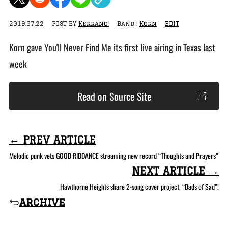
2019.07.22
POST BY
Kerrang!
Band :
Korn
EDIT
Korn gave You'll Never Find Me its first live airing in Texas last
week
Read on Source Site
← PREV ARTICLE
Melodic punk vets GOOD RIDDANCE streaming new record “Thoughts and Prayers”
NEXT ARTICLE →
Hawthorne Heights share 2-song cover project, “Dads of Sad”!
archive