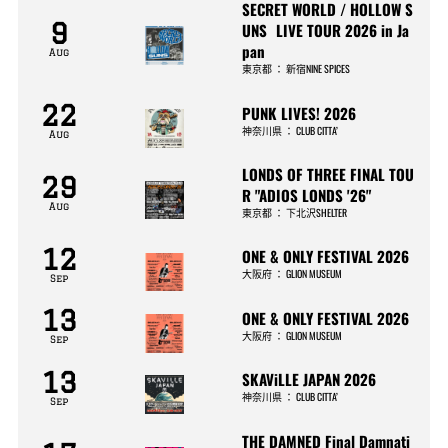
SECRET WORLD / HOLLOW S
9
UNS LIVE TOUR 2026 in Ja
pan
Aug
東京都
：
新宿NINE SPICES
22
PUNK LIVES! 2026
神奈川県
：
CLUB CITTA’
Aug
LONDS OF THREE FINAL TOU
29
R "ADIOS LONDS '26"
Aug
東京都
：
下北沢SHELTER
12
ONE & ONLY FESTIVAL 2026
大阪府
：
GLION MUSEUM
Sep
13
ONE & ONLY FESTIVAL 2026
大阪府
：
GLION MUSEUM
Sep
13
SKAViLLE JAPAN 2026
神奈川県
：
CLUB CITTA’
Sep
THE DAMNED Final Damnati