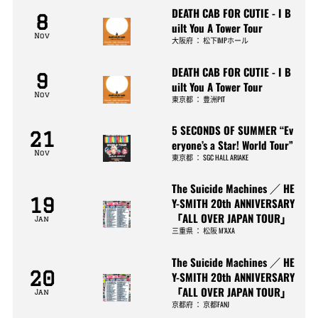
DEATH CAB FOR CUTIE - I B
8
uilt You A Tower Tour
Nov
大阪府
：
松下IMPホール
DEATH CAB FOR CUTIE - I B
9
uilt You A Tower Tour
Nov
東京都
：
豊洲PIT
5 SECONDS OF SUMMER “Ev
21
eryone’s a Star! World Tour”
Nov
東京都
：
SGC HALL ARIAKE
The Suicide Machines ／ HE
19
Y-SMITH 20th ANNIVERSARY
「ALL OVER JAPAN TOUR」
Jan
三重県
：
松阪 M’AXA
The Suicide Machines ／ HE
20
Y-SMITH 20th ANNIVERSARY
「ALL OVER JAPAN TOUR」
Jan
京都府
：
京都FANJ