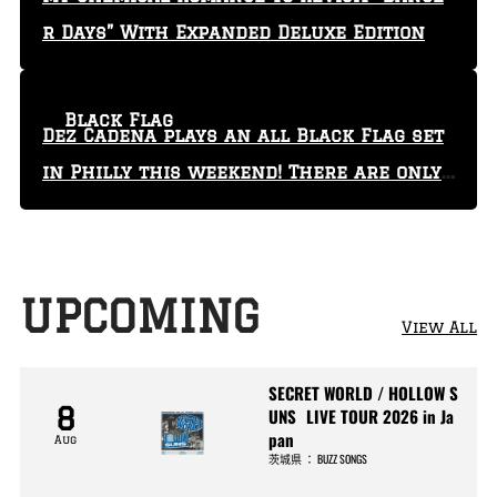
r Days” With Expanded Deluxe Edition
Black Flag
Dez Cadena plays an all Black Flag set
in Philly this weekend! There are only
29 tickets left!
UPCOMING
View All
SECRET WORLD / HOLLOW S
8
UNS LIVE TOUR 2026 in Ja
pan
Aug
茨城県
：
BUZZ SONGS