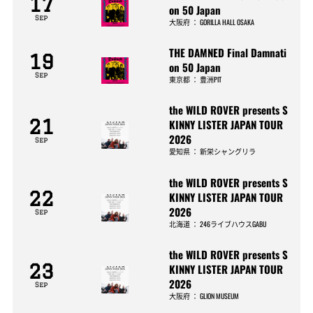
17
on 50 Japan
Sep
大阪府
：
GORILLA HALL OSAKA
THE DAMNED Final Damnati
19
on 50 Japan
Sep
東京都
：
豊洲PIT
the WILD ROVER presents S
21
KINNY LISTER JAPAN TOUR
2026
Sep
愛知県
：
新栄シャングリラ
the WILD ROVER presents S
22
KINNY LISTER JAPAN TOUR
2026
Sep
北海道
：
246ライブハウスGABU
the WILD ROVER presents S
23
KINNY LISTER JAPAN TOUR
2026
Sep
大阪府
：
GLION MUSEUM