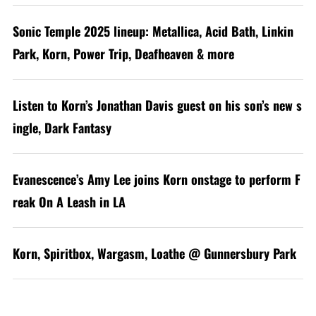
Sonic Temple 2025 lineup: Metallica, Acid Bath, Linkin
Park, Korn, Power Trip, Deafheaven & more
Listen to Korn’s Jonathan Davis guest on his son’s new s
ingle, Dark Fantasy
Evanescence’s Amy Lee joins Korn onstage to perform F
reak On A Leash in LA
Korn, Spiritbox, Wargasm, Loathe @ Gunnersbury Park