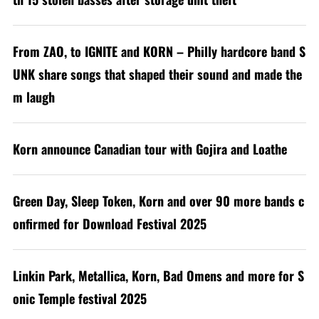
From ZAO, to IGNITE and KORN – Philly hardcore band S
UNK share songs that shaped their sound and made the
m laugh
Korn announce Canadian tour with Gojira and Loathe
Green Day, Sleep Token, Korn and over 90 more bands c
onfirmed for Download Festival 2025
Linkin Park, Metallica, Korn, Bad Omens and more for S
onic Temple festival 2025