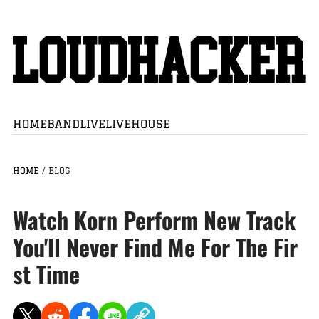
HOME
BAND
LIVE
LIVEHOUSE
HOME
/
BLOG
Watch Korn Perform New Track
You'll Never Find Me For The Fir
st Time