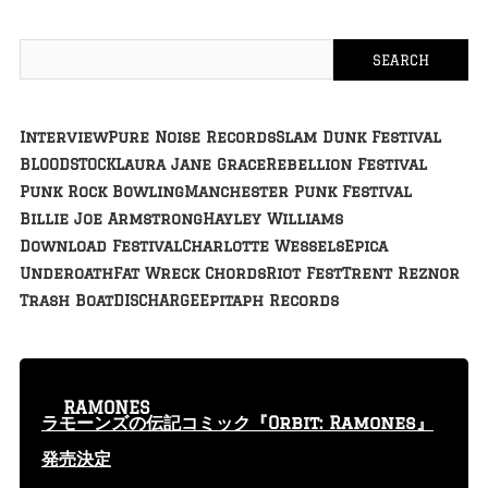
Interview
Pure Noise Records
Slam Dunk Festival
BLOODSTOCK
Laura Jane Grace
Rebellion Festival
Punk Rock Bowling
Manchester Punk Festival
Billie Joe Armstrong
Hayley Williams
Download Festival
Charlotte Wessels
Epica
Underoath
Fat Wreck Chords
Riot Fest
Trent Reznor
Trash Boat
DISCHARGE
Epitaph Records
RAMONES
ラモーンズの伝記コミック『Orbit: Ramones』
発売決定