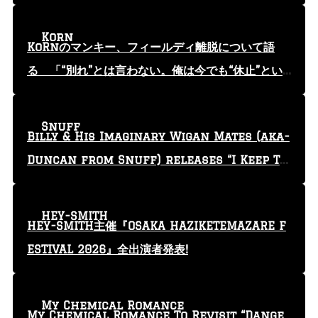
Korn
KoRnのマンキー、フィールディ離脱について語
る 「“別れ”とは言わない。俺は今でも“休止”とい
う言葉を使っている」
Snuff
Billy & His Imaginary Wigan Mates (aka-
Duncan from Snuff) releases “I Keep Tr
yin'” video
HEY-SMITH
HEY-SMITH主催『OSAKA HAZIKETEMAZARE F
ESTIVAL 2026』全出演者発表!
My Chemical Romance
My Chemical Romance To Revisit “Dange