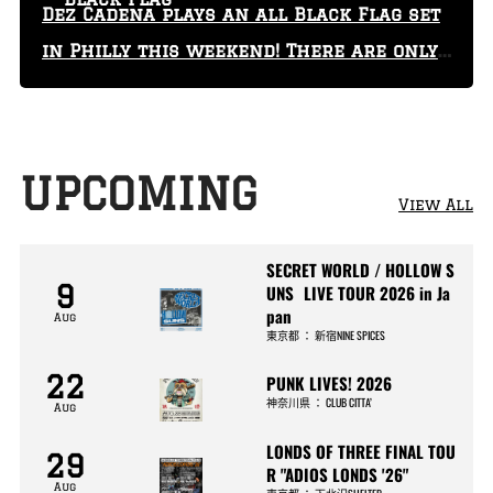
Dez Cadena plays an all Black Flag set
in Philly this weekend! There are only
29 tickets left!
UPCOMING
View All
SECRET WORLD / HOLLOW S
9
UNS LIVE TOUR 2026 in Ja
pan
Aug
東京都
：
新宿NINE SPICES
22
PUNK LIVES! 2026
神奈川県
：
CLUB CITTA’
Aug
LONDS OF THREE FINAL TOU
29
R "ADIOS LONDS '26"
Aug