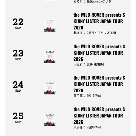
愛知県
：
新栄シャングリラ
the WILD ROVER presents S
22
KINNY LISTER JAPAN TOUR
2026
Sep
北海道
：
246ライブハウスGABU
the WILD ROVER presents S
23
KINNY LISTER JAPAN TOUR
2026
Sep
大阪府
：
GLION MUSEUM
the WILD ROVER presents S
24
KINNY LISTER JAPAN TOUR
2026
Sep
東京都
：
渋谷O-West
the WILD ROVER presents S
25
KINNY LISTER JAPAN TOUR
2026
Sep
東京都
：
渋谷O-West