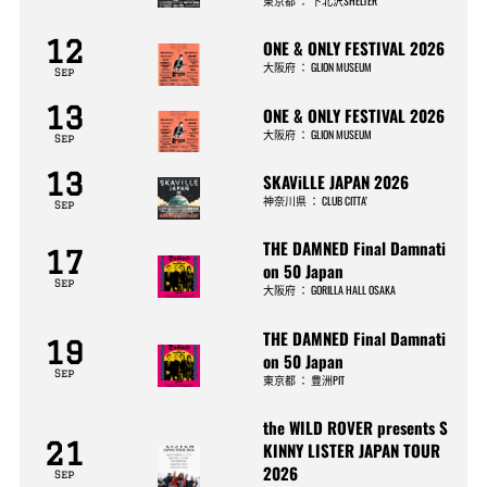
東京都
：
下北沢SHELTER
12
ONE & ONLY FESTIVAL 2026
大阪府
：
GLION MUSEUM
Sep
13
ONE & ONLY FESTIVAL 2026
大阪府
：
GLION MUSEUM
Sep
13
SKAViLLE JAPAN 2026
神奈川県
：
CLUB CITTA’
Sep
THE DAMNED Final Damnati
17
on 50 Japan
Sep
大阪府
：
GORILLA HALL OSAKA
THE DAMNED Final Damnati
19
on 50 Japan
Sep
東京都
：
豊洲PIT
the WILD ROVER presents S
21
KINNY LISTER JAPAN TOUR
2026
Sep