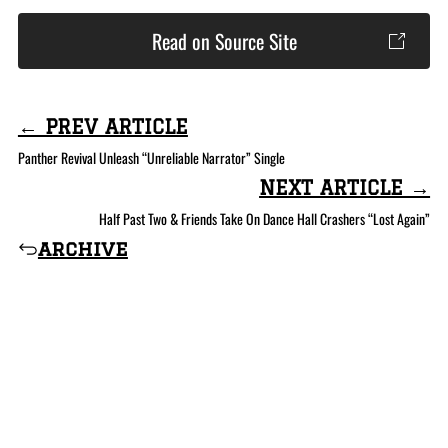
Read on Source Site
← PREV ARTICLE
Panther Revival Unleash “Unreliable Narrator” Single
NEXT ARTICLE →
Half Past Two & Friends Take On Dance Hall Crashers “Lost Again”
archive