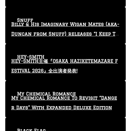
う言葉を使っている」
Snuff
Billy & His Imaginary Wigan Mates (aka-
Duncan from Snuff) releases “I Keep Tr
yin'” video
HEY-SMITH
HEY-SMITH主催『OSAKA HAZIKETEMAZARE F
ESTIVAL 2026』全出演者発表!
My Chemical Romance
My Chemical Romance To Revisit “Dange
r Days” With Expanded Deluxe Edition
Black Flag