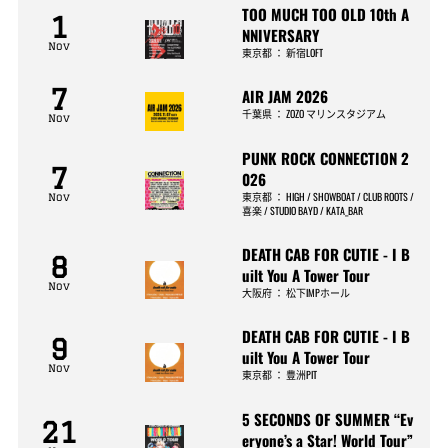
TOO MUCH TOO OLD 10th A
1
NNIVERSARY
Nov
東京都
：
新宿LOFT
7
AIR JAM 2026
千葉県
：
ZOZO マリンスタジアム
Nov
PUNK ROCK CONNECTION 2
7
026
東京都
：
HIGH / SHOWBOAT / CLUB ROOTS /
Nov
喜楽 / STUDIO BAYD / KATA_BAR
DEATH CAB FOR CUTIE - I B
8
uilt You A Tower Tour
Nov
大阪府
：
松下IMPホール
DEATH CAB FOR CUTIE - I B
9
uilt You A Tower Tour
Nov
東京都
：
豊洲PIT
5 SECONDS OF SUMMER “Ev
21
eryone’s a Star! World Tour”