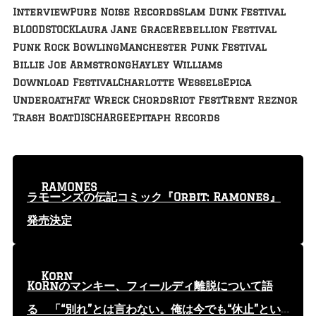
Interview
Pure Noise Records
Slam Dunk Festival
BLOODSTOCK
Laura Jane Grace
Rebellion Festival
Punk Rock Bowling
Manchester Punk Festival
Billie Joe Armstrong
Hayley Williams
Download Festival
Charlotte Wessels
Epica
Underoath
Fat Wreck Chords
Riot Fest
Trent Reznor
Trash Boat
DISCHARGE
Epitaph Records
RAMONES
ラモーンズの伝記コミック『Orbit: Ramones』
発売決定
Korn
KoRnのマンキー、フィールディ離脱について語
る 「“別れ”とは言わない。俺は今でも“休止”とい