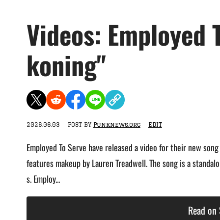
Videos: Employed 
koning"
2026.06.03
POST BY
Punknews.org
EDIT
Employed To Serve have released a video for their new song
features makeup by Lauren Treadwell. The song is a standalon
s. Employ...
Read on 