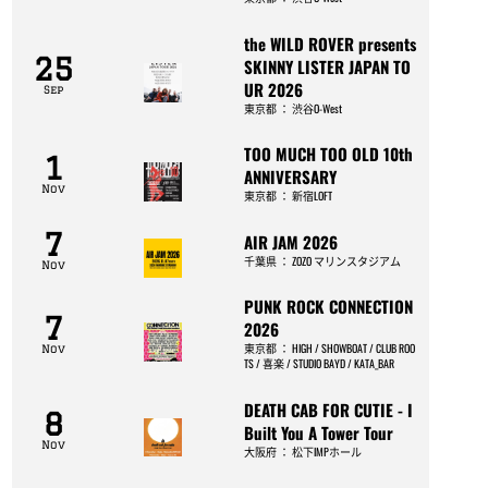
the WILD ROVER presents
25
SKINNY LISTER JAPAN TO
UR 2026
Sep
東京都
：
渋谷O-West
TOO MUCH TOO OLD 10th
1
ANNIVERSARY
Nov
東京都
：
新宿LOFT
7
AIR JAM 2026
千葉県
：
ZOZO マリンスタジアム
Nov
PUNK ROCK CONNECTION
7
2026
東京都
：
HIGH / SHOWBOAT / CLUB ROO
Nov
TS / 喜楽 / STUDIO BAYD / KATA_BAR
DEATH CAB FOR CUTIE - I
8
Built You A Tower Tour
Nov
大阪府
：
松下IMPホール