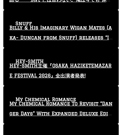
止”という言葉を使っている」
Snuff
Billy & His Imaginary Wigan Mates (a
ka- Duncan from Snuff) releases “I
Keep Tryin'” video
HEY-SMITH
HEY-SMITH主催『OSAKA HAZIKETEMAZAR
E FESTIVAL 2026』全出演者発表!
My Chemical Romance
My Chemical Romance To Revisit “Dan
ger Days” With Expanded Deluxe Editi
on