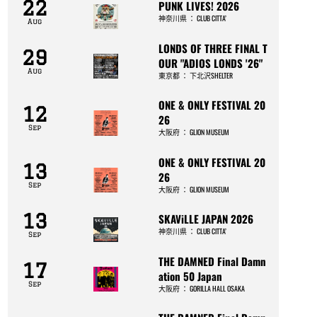
22
PUNK LIVES! 2026
神奈川県
：
CLUB CITTA’
Aug
LONDS OF THREE FINAL T
29
OUR "ADIOS LONDS '26"
Aug
東京都
：
下北沢SHELTER
ONE & ONLY FESTIVAL 20
12
26
Sep
大阪府
：
GLION MUSEUM
ONE & ONLY FESTIVAL 20
13
26
Sep
大阪府
：
GLION MUSEUM
13
SKAViLLE JAPAN 2026
神奈川県
：
CLUB CITTA’
Sep
THE DAMNED Final Damn
17
ation 50 Japan
Sep
大阪府
：
GORILLA HALL OSAKA