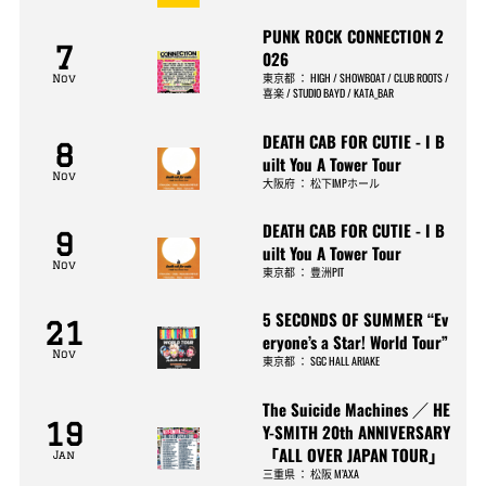
PUNK ROCK CONNECTION 2
7
026
東京都
：
HIGH / SHOWBOAT / CLUB ROOTS /
Nov
喜楽 / STUDIO BAYD / KATA_BAR
DEATH CAB FOR CUTIE - I B
8
uilt You A Tower Tour
Nov
大阪府
：
松下IMPホール
DEATH CAB FOR CUTIE - I B
9
uilt You A Tower Tour
Nov
東京都
：
豊洲PIT
5 SECONDS OF SUMMER “Ev
21
eryone’s a Star! World Tour”
Nov
東京都
：
SGC HALL ARIAKE
The Suicide Machines ／ HE
19
Y-SMITH 20th ANNIVERSARY
「ALL OVER JAPAN TOUR」
Jan
三重県
：
松阪 M’AXA