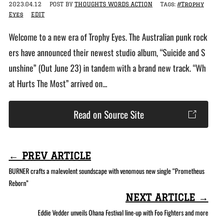
2023.04.12
POST BY
THOUGHTS WORDS ACTION
Tags:
#Trophy
Eyes
EDIT
Welcome to a new era of Trophy Eyes. The Australian punk rock
ers have announced their newest studio album, “Suicide and S
unshine” (Out June 23) in tandem with a brand new track. “Wh
at Hurts The Most” arrived on...
Read on Source Site
← PREV ARTICLE
BURNER crafts a malevolent soundscape with venomous new single “Prometheus
Reborn”
NEXT ARTICLE →
Eddie Vedder unveils Ohana Festival line-up with Foo Fighters and more