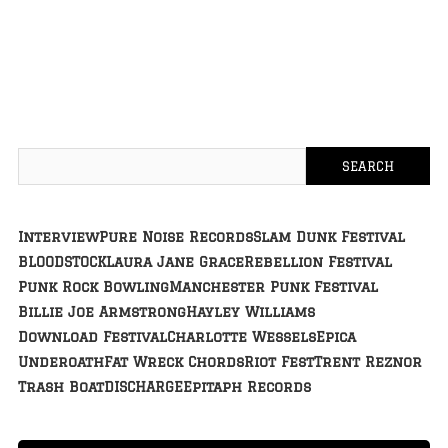
Interview
Pure Noise Records
Slam Dunk Festival
BLOODSTOCK
Laura Jane Grace
Rebellion Festival
Punk Rock Bowling
Manchester Punk Festival
Billie Joe Armstrong
Hayley Williams
Download Festival
Charlotte Wessels
Epica
Underoath
Fat Wreck Chords
Riot Fest
Trent Reznor
Trash Boat
DISCHARGE
Epitaph Records