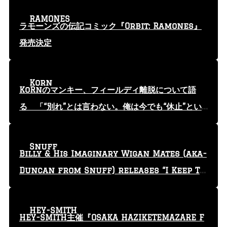
RAMONES
ラモーンズの伝記コミック『Orbit: Ramones』
発売決定
Korn
KoRnのマンキー、フィールディ離脱について語
る 「“別れ”とは言わない。俺は今でも“休止”とい
う言葉を使っている」
Snuff
Billy & His Imaginary Wigan Mates (aka-
Duncan from Snuff) releases “I Keep Tr
yin'” video
HEY-SMITH
HEY-SMITH主催『OSAKA HAZIKETEMAZARE F