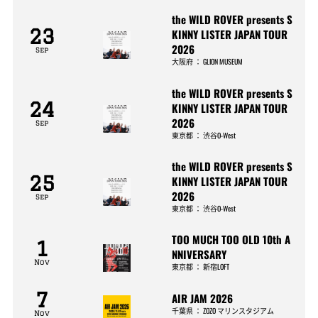
the WILD ROVER presents S
23
KINNY LISTER JAPAN TOUR
2026
Sep
大阪府
：
GLION MUSEUM
the WILD ROVER presents S
24
KINNY LISTER JAPAN TOUR
2026
Sep
東京都
：
渋谷O-West
the WILD ROVER presents S
25
KINNY LISTER JAPAN TOUR
2026
Sep
東京都
：
渋谷O-West
TOO MUCH TOO OLD 10th A
1
NNIVERSARY
Nov
東京都
：
新宿LOFT
7
AIR JAM 2026
千葉県
：
ZOZO マリンスタジアム
Nov