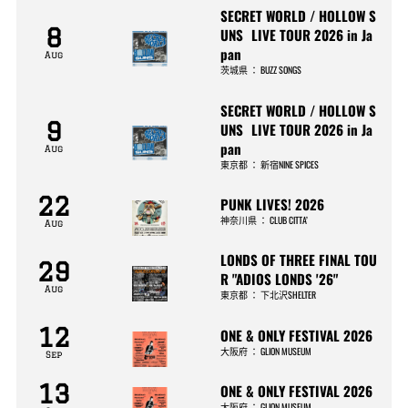
SECRET WORLD / HOLLOW S
8
UNS LIVE TOUR 2026 in Ja
pan
Aug
茨城県
：
BUZZ SONGS
SECRET WORLD / HOLLOW S
9
UNS LIVE TOUR 2026 in Ja
pan
Aug
東京都
：
新宿NINE SPICES
22
PUNK LIVES! 2026
神奈川県
：
CLUB CITTA’
Aug
LONDS OF THREE FINAL TOU
29
R "ADIOS LONDS '26"
Aug
東京都
：
下北沢SHELTER
12
ONE & ONLY FESTIVAL 2026
大阪府
：
GLION MUSEUM
Sep
13
ONE & ONLY FESTIVAL 2026
大阪府
：
GLION MUSEUM