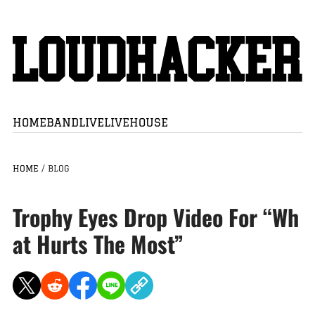
HOME
BAND
LIVE
LIVEHOUSE
HOME
/
BLOG
Trophy Eyes Drop Video For “Wh
at Hurts The Most”