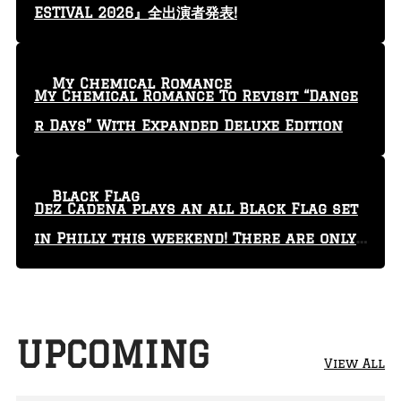
ESTIVAL 2026』全出演者発表!
My Chemical Romance
My Chemical Romance To Revisit “Dange
r Days” With Expanded Deluxe Edition
Black Flag
Dez Cadena plays an all Black Flag set
in Philly this weekend! There are only
29 tickets left!
UPCOMING
View All