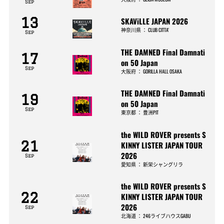
Sep
13
SKAViLLE JAPAN 2026
神奈川県
：
CLUB CITTA’
Sep
THE DAMNED Final Damnati
17
on 50 Japan
Sep
大阪府
：
GORILLA HALL OSAKA
THE DAMNED Final Damnati
19
on 50 Japan
Sep
東京都
：
豊洲PIT
the WILD ROVER presents S
21
KINNY LISTER JAPAN TOUR
2026
Sep
愛知県
：
新栄シャングリラ
the WILD ROVER presents S
22
KINNY LISTER JAPAN TOUR
2026
Sep
北海道
：
246ライブハウスGABU