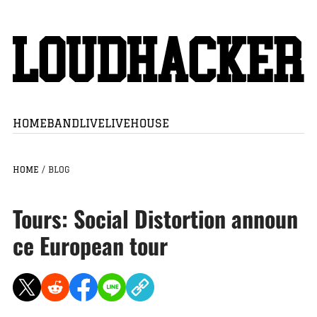
HOME
BAND
LIVE
LIVEHOUSE
HOME
/
BLOG
Tours: Social Distortion announ
ce European tour