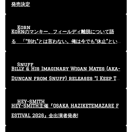
発売決定
Korn
KoRnのマンキー、フィールディ離脱について語
る 「“別れ”とは言わない。俺は今でも“休止”とい
う言葉を使っている」
Snuff
Billy & His Imaginary Wigan Mates (aka-
Duncan from Snuff) releases “I Keep Tr
yin'” video
HEY-SMITH
HEY-SMITH主催『OSAKA HAZIKETEMAZARE F
ESTIVAL 2026』全出演者発表!