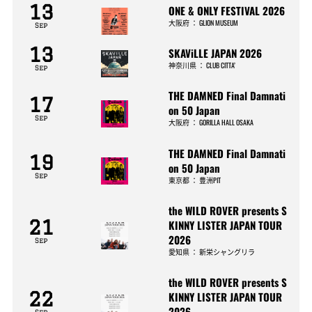
13
ONE & ONLY FESTIVAL 2026
大阪府
：
GLION MUSEUM
Sep
13
SKAViLLE JAPAN 2026
神奈川県
：
CLUB CITTA’
Sep
THE DAMNED Final Damnati
17
on 50 Japan
Sep
大阪府
：
GORILLA HALL OSAKA
THE DAMNED Final Damnati
19
on 50 Japan
Sep
東京都
：
豊洲PIT
the WILD ROVER presents S
21
KINNY LISTER JAPAN TOUR
2026
Sep
愛知県
：
新栄シャングリラ
the WILD ROVER presents S
22
KINNY LISTER JAPAN TOUR
2026
Sep