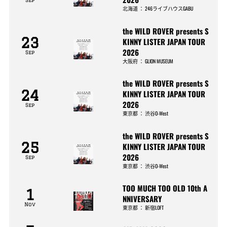
北海道
：
246ライブハウスGABU
the WILD ROVER presents S
23
KINNY LISTER JAPAN TOUR
2026
Sep
大阪府
：
GLION MUSEUM
the WILD ROVER presents S
24
KINNY LISTER JAPAN TOUR
2026
Sep
東京都
：
渋谷O-West
the WILD ROVER presents S
25
KINNY LISTER JAPAN TOUR
2026
Sep
東京都
：
渋谷O-West
TOO MUCH TOO OLD 10th A
1
NNIVERSARY
Nov
東京都
：
新宿LOFT