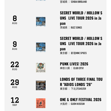
宮城県
：
SENDAI BIRDLAND
SECRET WORLD / HOLLOW S
8
UNS LIVE TOUR 2026 in Ja
pan
Aug
茨城県
：
BUZZ SONGS
SECRET WORLD / HOLLOW S
9
UNS LIVE TOUR 2026 in Ja
pan
Aug
東京都
：
新宿NINE SPICES
22
PUNK LIVES! 2026
神奈川県
：
CLUB CITTA’
Aug
LONDS OF THREE FINAL TOU
29
R "ADIOS LONDS '26"
Aug
東京都
：
下北沢SHELTER
12
ONE & ONLY FESTIVAL 2026
大阪府
：
GLION MUSEUM
Sep