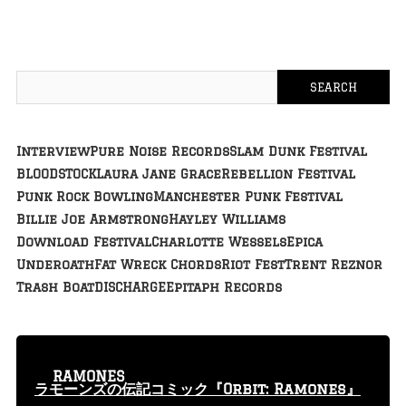
Interview
Pure Noise Records
Slam Dunk Festival
BLOODSTOCK
Laura Jane Grace
Rebellion Festival
Punk Rock Bowling
Manchester Punk Festival
Billie Joe Armstrong
Hayley Williams
Download Festival
Charlotte Wessels
Epica
Underoath
Fat Wreck Chords
Riot Fest
Trent Reznor
Trash Boat
DISCHARGE
Epitaph Records
RAMONES
ラモーンズの伝記コミック『Orbit: Ramones』