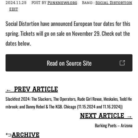
2024.11.29
POST BY
Punknews.org
Band :
Social Distortion
EDIT
Social Distortion have announced European tour dates for this
spring. Tickets will go on sale on November 29. Check out the
dates below.
Read on Source Site
← PREV ARTICLE
Slackfest 2024: The Slackers, The Operators, Rude Girl Revue, Meskales, Todd He
mbrook; and Danny Rebel & The KGB. Chicago (11.15.2024 and 11.16.2024))
NEXT ARTICLE →
Barking Poets – Arizona
archive