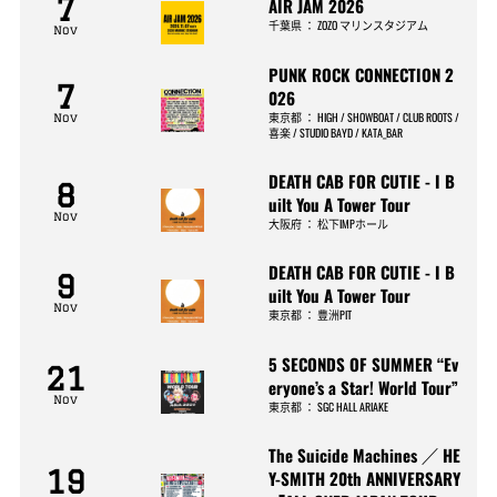
7
AIR JAM 2026
千葉県
：
ZOZO マリンスタジアム
Nov
PUNK ROCK CONNECTION 2
7
026
東京都
：
HIGH / SHOWBOAT / CLUB ROOTS /
Nov
喜楽 / STUDIO BAYD / KATA_BAR
DEATH CAB FOR CUTIE - I B
8
uilt You A Tower Tour
Nov
大阪府
：
松下IMPホール
DEATH CAB FOR CUTIE - I B
9
uilt You A Tower Tour
Nov
東京都
：
豊洲PIT
5 SECONDS OF SUMMER “Ev
21
eryone’s a Star! World Tour”
Nov
東京都
：
SGC HALL ARIAKE
The Suicide Machines ／ HE
19
Y-SMITH 20th ANNIVERSARY