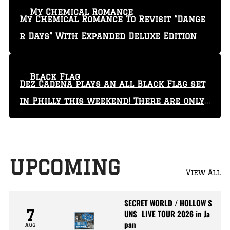
My Chemical Romance
My Chemical Romance To Revisit “Dange
r Days” With Expanded Deluxe Edition
Black Flag
Dez Cadena plays an all Black Flag set
in Philly this weekend! There are only
29 tickets left!
UPCOMING
View All
SECRET WORLD / HOLLOW S
7
UNS LIVE TOUR 2026 in Ja
pan
Aug