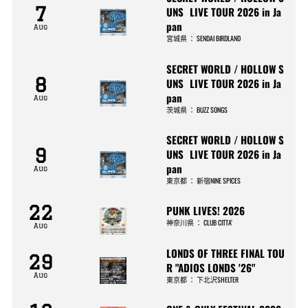
7
UNS LIVE TOUR 2026 in Ja
pan
Aug
宮城県
：
SENDAI BIRDLAND
SECRET WORLD / HOLLOW S
8
UNS LIVE TOUR 2026 in Ja
pan
Aug
茨城県
：
BUZZ SONGS
SECRET WORLD / HOLLOW S
9
UNS LIVE TOUR 2026 in Ja
pan
Aug
東京都
：
新宿NINE SPICES
22
PUNK LIVES! 2026
神奈川県
：
CLUB CITTA’
Aug
LONDS OF THREE FINAL TOU
29
R "ADIOS LONDS '26"
Aug
東京都
：
下北沢SHELTER