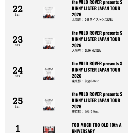
the WILD ROVER presents S
22
KINNY LISTER JAPAN TOUR
2026
Sep
北海道
：
246ライブハウスGABU
the WILD ROVER presents S
23
KINNY LISTER JAPAN TOUR
2026
Sep
大阪府
：
GLION MUSEUM
the WILD ROVER presents S
24
KINNY LISTER JAPAN TOUR
2026
Sep
東京都
：
渋谷O-West
the WILD ROVER presents S
25
KINNY LISTER JAPAN TOUR
2026
Sep
東京都
：
渋谷O-West
TOO MUCH TOO OLD 10th A
1
NNIVERSARY