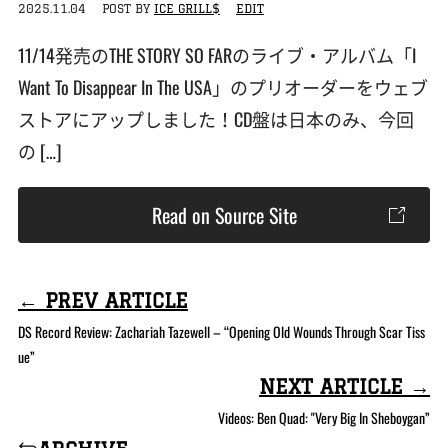
2025.11.04
POST BY
ICE GRILL$
EDIT
11/14発売のTHE STORY SO FARのライブ・アルバム「I
Want To Disappear In The USA」のプリオーダーをウェブ
ストアにアップしました！CD盤は日本のみ、今回
の […]
Read on Source Site
← PREV ARTICLE
DS Record Review: Zachariah Tazewell – “Opening Old Wounds Through Scar Tiss
ue”
NEXT ARTICLE →
Videos: Ben Quad: "Very Big In Sheboygan”
archive