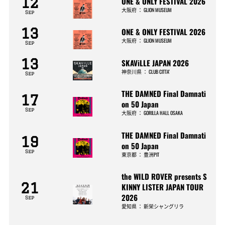
12
ONE & ONLY FESTIVAL 2026
大阪府
：
GLION MUSEUM
Sep
13
ONE & ONLY FESTIVAL 2026
大阪府
：
GLION MUSEUM
Sep
13
SKAViLLE JAPAN 2026
神奈川県
：
CLUB CITTA’
Sep
THE DAMNED Final Damnati
17
on 50 Japan
Sep
大阪府
：
GORILLA HALL OSAKA
THE DAMNED Final Damnati
19
on 50 Japan
Sep
東京都
：
豊洲PIT
the WILD ROVER presents S
21
KINNY LISTER JAPAN TOUR
2026
Sep
愛知県
：
新栄シャングリラ