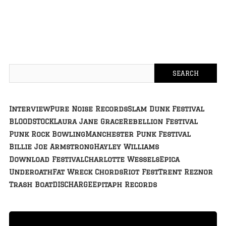
Interview
Pure Noise Records
Slam Dunk Festival
BLOODSTOCK
Laura Jane Grace
Rebellion Festival
Punk Rock Bowling
Manchester Punk Festival
Billie Joe Armstrong
Hayley Williams
Download Festival
Charlotte Wessels
Epica
Underoath
Fat Wreck Chords
Riot Fest
Trent Reznor
Trash Boat
DISCHARGE
Epitaph Records