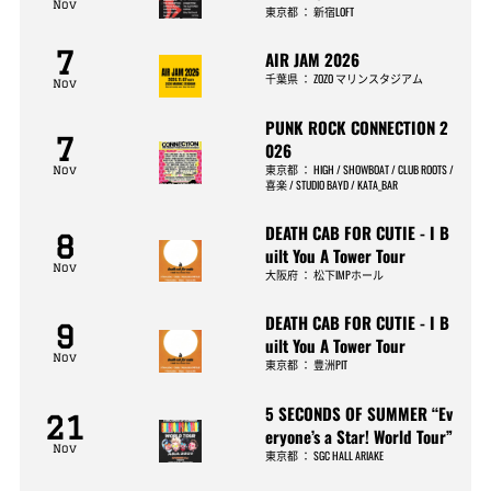
Nov
東京都
：
新宿LOFT
7
AIR JAM 2026
千葉県
：
ZOZO マリンスタジアム
Nov
PUNK ROCK CONNECTION 2
7
026
東京都
：
HIGH / SHOWBOAT / CLUB ROOTS /
Nov
喜楽 / STUDIO BAYD / KATA_BAR
DEATH CAB FOR CUTIE - I B
8
uilt You A Tower Tour
Nov
大阪府
：
松下IMPホール
DEATH CAB FOR CUTIE - I B
9
uilt You A Tower Tour
Nov
東京都
：
豊洲PIT
5 SECONDS OF SUMMER “Ev
21
eryone’s a Star! World Tour”
Nov
東京都
：
SGC HALL ARIAKE