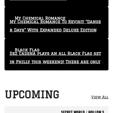
My Chemical Romance
My Chemical Romance To Revisit “Dange
r Days” With Expanded Deluxe Edition
Black Flag
Dez Cadena plays an all Black Flag set
in Philly this weekend! There are only
29 tickets left!
UPCOMING
View All
SECRET WORLD / HOLLOW S