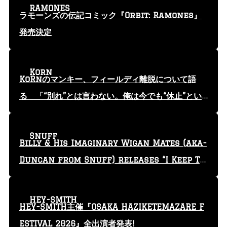
RAMONES
ラモーンズの伝記コミック『Orbit: Ramones』
発売決定
Korn
KoRnのマンキー、フィールディ離脱について語
る 「“別れ”とは言わない。俺は今でも“休止”とい
う言葉を使っている」
Snuff
Billy & His Imaginary Wigan Mates (aka-
Duncan from Snuff) releases “I Keep Tr
yin'” video
HEY-SMITH
HEY-SMITH主催『OSAKA HAZIKETEMAZARE F
ESTIVAL 2026』全出演者発表!