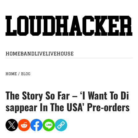
HOME
BAND
LIVE
LIVEHOUSE
HOME
/
BLOG
The Story So Far – ‘I Want To Di
sappear In The USA’ Pre-orders