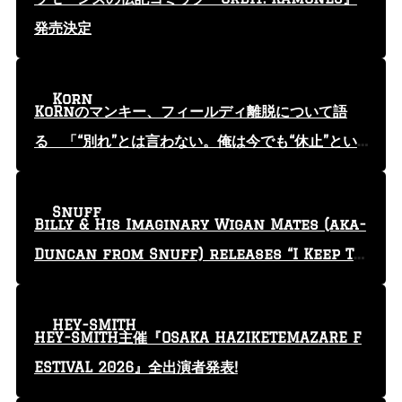
発売決定
Korn
KoRnのマンキー、フィールディ離脱について語
る 「“別れ”とは言わない。俺は今でも“休止”とい
う言葉を使っている」
Snuff
Billy & His Imaginary Wigan Mates (aka-
Duncan from Snuff) releases “I Keep Tr
yin'” video
HEY-SMITH
HEY-SMITH主催『OSAKA HAZIKETEMAZARE F
ESTIVAL 2026』全出演者発表!