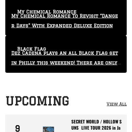
My Chemical Romance
My Chemical Romance To Revisit “Dange
r Days” With Expanded Deluxe Edition
Black Flag
Dez Cadena plays an all Black Flag set
in Philly this weekend! There are only
29 tickets left!
UPCOMING
View All
SECRET WORLD / HOLLOW S
9
UNS LIVE TOUR 2026 in Ja