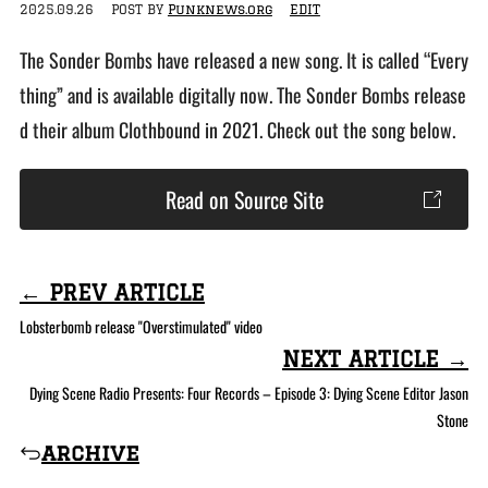
2025.09.26
POST BY
Punknews.org
EDIT
The Sonder Bombs have released a new song. It is called “Every
thing” and is available digitally now. The Sonder Bombs release
d their album Clothbound in 2021. Check out the song below.
Read on Source Site
← PREV ARTICLE
Lobsterbomb release "Overstimulated" video
NEXT ARTICLE →
Dying Scene Radio Presents: Four Records – Episode 3: Dying Scene Editor Jason
Stone
archive