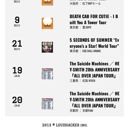
Nov
大阪府
：
松下IMPホール
DEATH CAB FOR CUTIE - I B
9
uilt You A Tower Tour
Nov
東京都
：
豊洲PIT
5 SECONDS OF SUMMER “Ev
21
eryone’s a Star! World Tour”
Nov
東京都
：
SGC HALL ARIAKE
The Suicide Machines ／ HE
19
Y-SMITH 20th ANNIVERSARY
「ALL OVER JAPAN TOUR」
Jan
三重県
：
松阪 M’AXA
The Suicide Machines ／ HE
20
Y-SMITH 20th ANNIVERSARY
「ALL OVER JAPAN TOUR」
Jan
京都府
：
京都FANJ
2013 © LOUDHACKER inc.