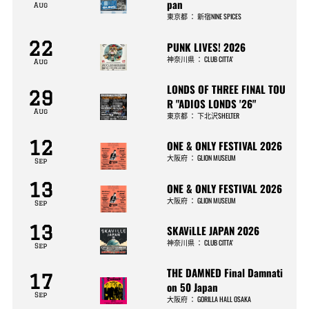
pan
Aug
東京都
：
新宿NINE SPICES
22
PUNK LIVES! 2026
神奈川県
：
CLUB CITTA’
Aug
LONDS OF THREE FINAL TOU
29
R "ADIOS LONDS '26"
Aug
東京都
：
下北沢SHELTER
12
ONE & ONLY FESTIVAL 2026
大阪府
：
GLION MUSEUM
Sep
13
ONE & ONLY FESTIVAL 2026
大阪府
：
GLION MUSEUM
Sep
13
SKAViLLE JAPAN 2026
神奈川県
：
CLUB CITTA’
Sep
THE DAMNED Final Damnati
17
on 50 Japan
Sep
大阪府
：
GORILLA HALL OSAKA