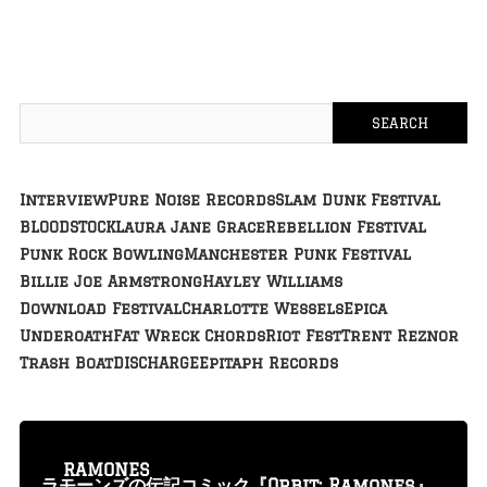
Interview
Pure Noise Records
Slam Dunk Festival
BLOODSTOCK
Laura Jane Grace
Rebellion Festival
Punk Rock Bowling
Manchester Punk Festival
Billie Joe Armstrong
Hayley Williams
Download Festival
Charlotte Wessels
Epica
Underoath
Fat Wreck Chords
Riot Fest
Trent Reznor
Trash Boat
DISCHARGE
Epitaph Records
RAMONES
ラモーンズの伝記コミック『Orbit: Ramones』