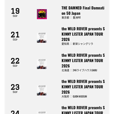
THE DAMNED Final Damnati
19
on 50 Japan
Sep
東京都
：
豊洲PIT
the WILD ROVER presents S
21
KINNY LISTER JAPAN TOUR
2026
Sep
愛知県
：
新栄シャングリラ
the WILD ROVER presents S
22
KINNY LISTER JAPAN TOUR
2026
Sep
北海道
：
246ライブハウスGABU
the WILD ROVER presents S
23
KINNY LISTER JAPAN TOUR
2026
Sep
大阪府
：
GLION MUSEUM
the WILD ROVER presents S
24
KINNY LISTER JAPAN TOUR