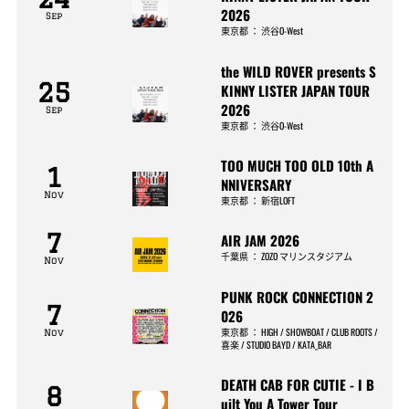
2026
Sep
東京都
：
渋谷O-West
the WILD ROVER presents S
25
KINNY LISTER JAPAN TOUR
2026
Sep
東京都
：
渋谷O-West
TOO MUCH TOO OLD 10th A
1
NNIVERSARY
Nov
東京都
：
新宿LOFT
7
AIR JAM 2026
千葉県
：
ZOZO マリンスタジアム
Nov
PUNK ROCK CONNECTION 2
7
026
東京都
：
HIGH / SHOWBOAT / CLUB ROOTS /
Nov
喜楽 / STUDIO BAYD / KATA_BAR
DEATH CAB FOR CUTIE - I B
8
uilt You A Tower Tour