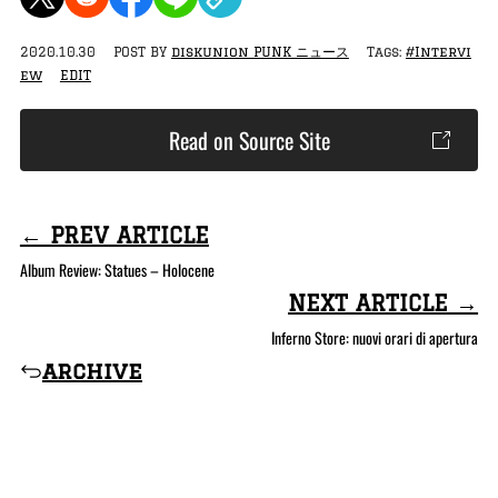
2020.10.30
POST BY
diskunion PUNK ニュース
Tags:
#Intervi
ew
EDIT
Read on Source Site
← PREV ARTICLE
Album Review: Statues – Holocene
NEXT ARTICLE →
Inferno Store: nuovi orari di apertura
archive