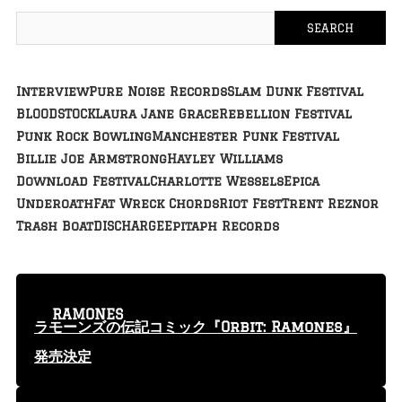
Interview
Pure Noise Records
Slam Dunk Festival
BLOODSTOCK
Laura Jane Grace
Rebellion Festival
Punk Rock Bowling
Manchester Punk Festival
Billie Joe Armstrong
Hayley Williams
Download Festival
Charlotte Wessels
Epica
Underoath
Fat Wreck Chords
Riot Fest
Trent Reznor
Trash Boat
DISCHARGE
Epitaph Records
RAMONES
ラモーンズの伝記コミック『Orbit: Ramones』
発売決定