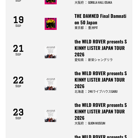
Sep
大阪府
：
GORILLA HALL OSAKA
THE DAMNED Final Damnati
19
on 50 Japan
Sep
東京都
：
豊洲PIT
the WILD ROVER presents S
21
KINNY LISTER JAPAN TOUR
2026
Sep
愛知県
：
新栄シャングリラ
the WILD ROVER presents S
22
KINNY LISTER JAPAN TOUR
2026
Sep
北海道
：
246ライブハウスGABU
the WILD ROVER presents S
23
KINNY LISTER JAPAN TOUR
2026
Sep
大阪府
：
GLION MUSEUM
the WILD ROVER presents S