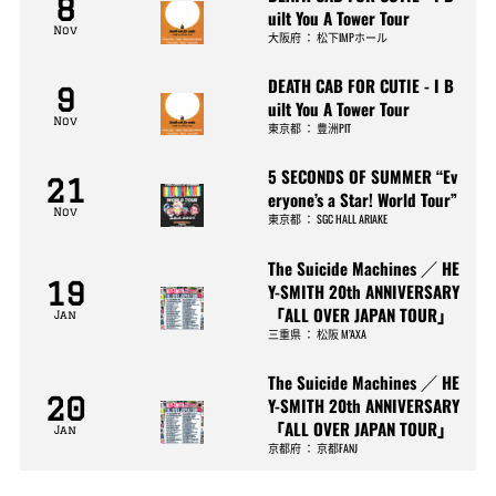
8
uilt You A Tower Tour
Nov
大阪府
：
松下IMPホール
DEATH CAB FOR CUTIE - I B
9
uilt You A Tower Tour
Nov
東京都
：
豊洲PIT
5 SECONDS OF SUMMER “Ev
21
eryone’s a Star! World Tour”
Nov
東京都
：
SGC HALL ARIAKE
The Suicide Machines ／ HE
19
Y-SMITH 20th ANNIVERSARY
「ALL OVER JAPAN TOUR」
Jan
三重県
：
松阪 M’AXA
The Suicide Machines ／ HE
20
Y-SMITH 20th ANNIVERSARY
「ALL OVER JAPAN TOUR」
Jan
京都府
：
京都FANJ