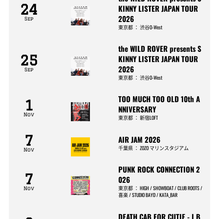
24
KINNY LISTER JAPAN TOUR
2026
Sep
東京都
：
渋谷O-West
the WILD ROVER presents S
25
KINNY LISTER JAPAN TOUR
2026
Sep
東京都
：
渋谷O-West
TOO MUCH TOO OLD 10th A
1
NNIVERSARY
Nov
東京都
：
新宿LOFT
7
AIR JAM 2026
千葉県
：
ZOZO マリンスタジアム
Nov
PUNK ROCK CONNECTION 2
7
026
東京都
：
HIGH / SHOWBOAT / CLUB ROOTS /
Nov
喜楽 / STUDIO BAYD / KATA_BAR
DEATH CAB FOR CUTIE - I B