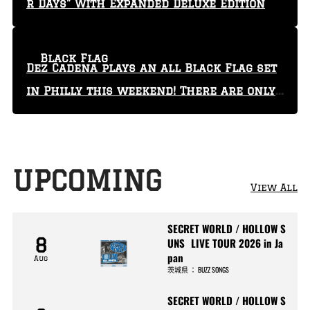
r Days” With Expanded Deluxe Edition
Black Flag
Dez Cadena plays an all Black Flag set
in Philly this weekend! There are only
29 tickets left!
UPCOMING
View All
SECRET WORLD / HOLLOW S
8
UNS LIVE TOUR 2026 in Ja
pan
Aug
茨城県
：
BUZZ SONGS
SECRET WORLD / HOLLOW S