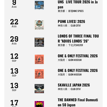
9
UNS LIVE TOUR 2026 in Ja
pan
Aug
東京都
：
新宿NINE SPICES
22
PUNK LIVES! 2026
神奈川県
：
CLUB CITTA’
Aug
LONDS OF THREE FINAL TOU
29
R "ADIOS LONDS '26"
Aug
東京都
：
下北沢SHELTER
12
ONE & ONLY FESTIVAL 2026
大阪府
：
GLION MUSEUM
Sep
13
ONE & ONLY FESTIVAL 2026
大阪府
：
GLION MUSEUM
Sep
13
SKAViLLE JAPAN 2026
神奈川県
：
CLUB CITTA’
Sep
THE DAMNED Final Damnati
17
on 50 Japan