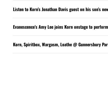
Listen to Korn’s Jonathan Davis guest on his son’s ne
Evanescence’s Amy Lee joins Korn onstage to perform
Korn, Spiritbox, Wargasm, Loathe @ Gunnersbury Par