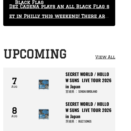
Black Flag
Dez Cadena plays an all Black Flag s
et in Philly this weekend! There are
only 29 tickets left!
UPCOMING
View All
SECRET WORLD / HOLLO
7
W SUNS LIVE TOUR 2026
in Japan
Aug
宮城県
：
SENDAI BIRDLAND
SECRET WORLD / HOLLO
8
W SUNS LIVE TOUR 2026
in Japan
Aug
茨城県
：
BUZZ SONGS