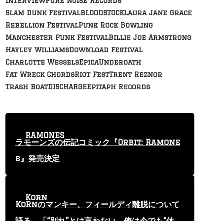
Interview
Pure Noise Records
Slam Dunk Festival
BLOODSTOCK
Laura Jane Grace
Rebellion Festival
Punk Rock Bowling
Manchester Punk Festival
Billie Joe Armstrong
Hayley Williams
Download Festival
Charlotte Wessels
Epica
Underoath
Fat Wreck Chords
Riot Fest
Trent Reznor
Trash Boat
DISCHARGE
Epitaph Records
RAMONES
ラモーンズの伝記コミック『Orbit: Ramone
s』発売決定
Korn
KoRnのマンキー、フィールディ離脱について
語る 「“別れ”とは言わない。俺は今でも“休