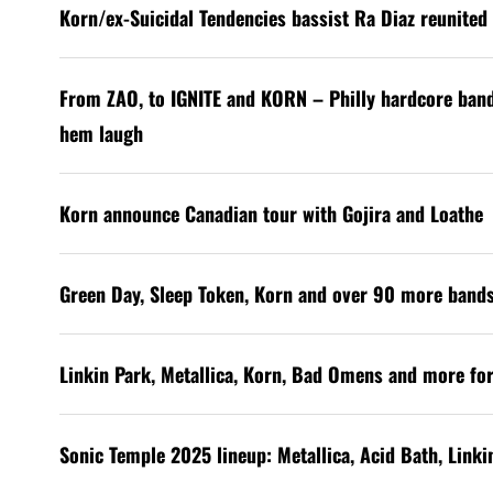
Korn/ex-Suicidal Tendencies bassist Ra Diaz reunited 
From ZAO, to IGNITE and KORN – Philly hardcore ban
hem laugh
Korn announce Canadian tour with Gojira and Loathe
Green Day, Sleep Token, Korn and over 90 more band
Linkin Park, Metallica, Korn, Bad Omens and more for
Sonic Temple 2025 lineup: Metallica, Acid Bath, Link