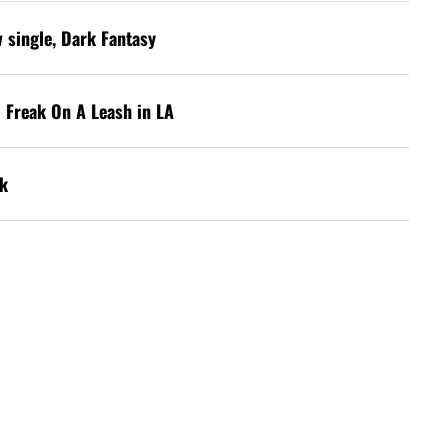
w single, Dark Fantasy
 Freak On A Leash in LA
k