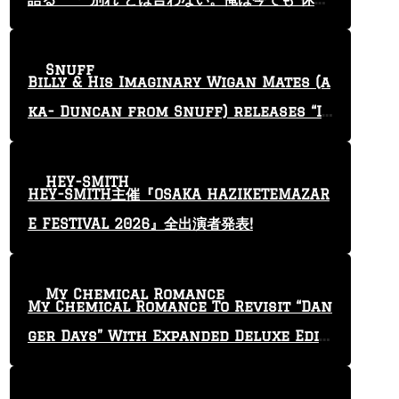
止”という言葉を使っている」
Snuff
Billy & His Imaginary Wigan Mates (a
ka- Duncan from Snuff) releases “I
Keep Tryin'” video
HEY-SMITH
HEY-SMITH主催『OSAKA HAZIKETEMAZAR
E FESTIVAL 2026』全出演者発表!
My Chemical Romance
My Chemical Romance To Revisit “Dan
ger Days” With Expanded Deluxe Editi
on