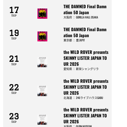
THE DAMNED Final Damn
17
ation 50 Japan
Sep
大阪府
：
GORILLA HALL OSAKA
THE DAMNED Final Damn
19
ation 50 Japan
Sep
東京都
：
豊洲PIT
the WILD ROVER presents
21
SKINNY LISTER JAPAN TO
UR 2026
Sep
愛知県
：
新栄シャングリラ
the WILD ROVER presents
22
SKINNY LISTER JAPAN TO
UR 2026
Sep
北海道
：
246ライブハウスGABU
the WILD ROVER presents
23
SKINNY LISTER JAPAN TO
UR 2026
Sep
大阪府
：
GLION MUSEUM