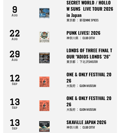
SECRET WORLD / HOLLO
9
W SUNS LIVE TOUR 2026
in Japan
Aug
東京都
：
新宿NINE SPICES
22
PUNK LIVES! 2026
神奈川県
：
CLUB CITTA’
Aug
LONDS OF THREE FINAL T
29
OUR "ADIOS LONDS '26"
Aug
東京都
：
下北沢SHELTER
ONE & ONLY FESTIVAL 20
12
26
Sep
大阪府
：
GLION MUSEUM
ONE & ONLY FESTIVAL 20
13
26
Sep
大阪府
：
GLION MUSEUM
13
SKAViLLE JAPAN 2026
神奈川県
：
CLUB CITTA’
Sep