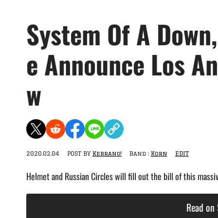
System Of A Down,
e Announce Los An
w
2020.02.04
POST BY
Kerrang!
Band :
Korn
EDIT
Helmet and Russian Circles will fill out the bill of this massi
Read on 