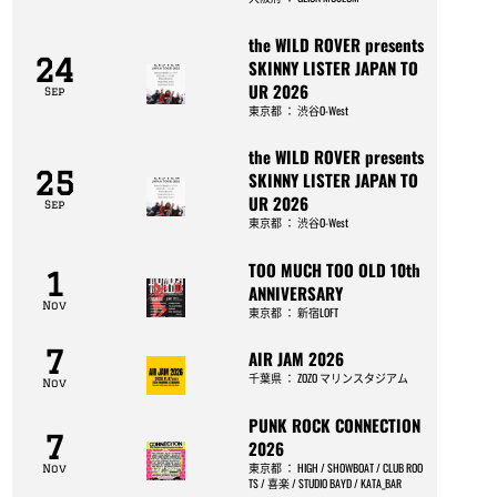
the WILD ROVER presents
24
SKINNY LISTER JAPAN TO
UR 2026
Sep
東京都
：
渋谷O-West
the WILD ROVER presents
25
SKINNY LISTER JAPAN TO
UR 2026
Sep
東京都
：
渋谷O-West
TOO MUCH TOO OLD 10th
1
ANNIVERSARY
Nov
東京都
：
新宿LOFT
7
AIR JAM 2026
千葉県
：
ZOZO マリンスタジアム
Nov
PUNK ROCK CONNECTION
7
2026
東京都
：
HIGH / SHOWBOAT / CLUB ROO
Nov
TS / 喜楽 / STUDIO BAYD / KATA_BAR