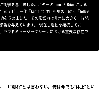
を与えました。ギターのJames とBrian による
のデビュー作『Korn』で注目を集め、続く『Follow
り世界的な成功を収めました。その影響力は非常に大きく、後続
影響を与えています。 現在も活動を継続してお
、ラウドミュージックシーンにおける重要な存在で
 「“別れ”とは言わない。俺は今でも“休止”とい