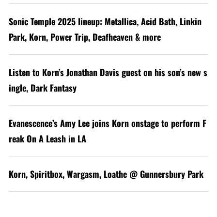
Sonic Temple 2025 lineup: Metallica, Acid Bath, Linkin
Park, Korn, Power Trip, Deafheaven & more
Listen to Korn’s Jonathan Davis guest on his son’s new s
ingle, Dark Fantasy
Evanescence’s Amy Lee joins Korn onstage to perform F
reak On A Leash in LA
Korn, Spiritbox, Wargasm, Loathe @ Gunnersbury Park