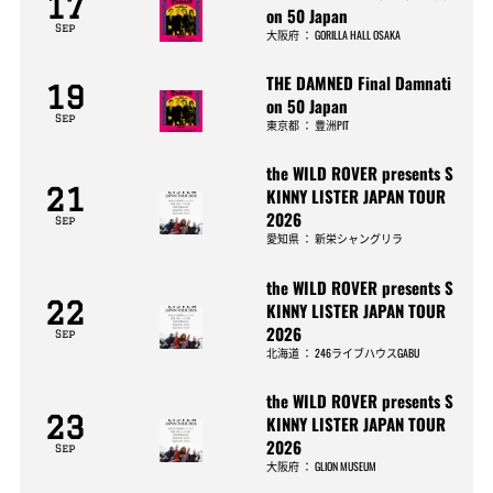
17
on 50 Japan
Sep
大阪府
：
GORILLA HALL OSAKA
THE DAMNED Final Damnati
19
on 50 Japan
Sep
東京都
：
豊洲PIT
the WILD ROVER presents S
21
KINNY LISTER JAPAN TOUR
2026
Sep
愛知県
：
新栄シャングリラ
the WILD ROVER presents S
22
KINNY LISTER JAPAN TOUR
2026
Sep
北海道
：
246ライブハウスGABU
the WILD ROVER presents S
23
KINNY LISTER JAPAN TOUR
2026
Sep
大阪府
：
GLION MUSEUM