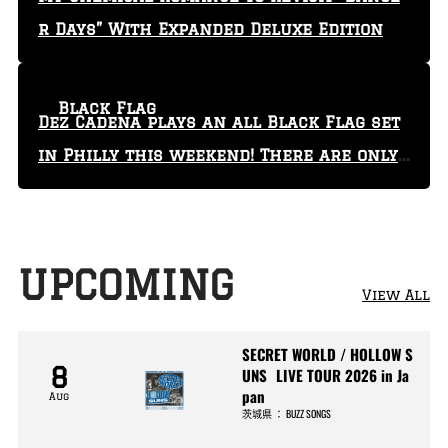
r Days” With Expanded Deluxe Edition
Black Flag
Dez Cadena plays an all Black Flag set
in Philly this weekend! There are only
29 tickets left!
UPCOMING
View All
SECRET WORLD / HOLLOW S
8
UNS LIVE TOUR 2026 in Ja
pan
Aug
茨城県
：
BUZZ SONGS