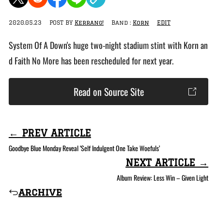
2020.05.23
POST BY
Kerrang!
Band :
Korn
EDIT
System Of A Down's huge two-night stadium stint with Korn an
d Faith No More has been rescheduled for next year.
Read on Source Site
← PREV ARTICLE
Goodbye Blue Monday Reveal ‘Self Indulgent One Take Woefuls’
NEXT ARTICLE →
Album Review: Less Win – Given Light
archive