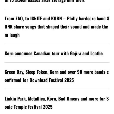
From ZAO, to IGNITE and KORN – Philly hardcore band S
UNK share songs that shaped their sound and made the
m laugh
Korn announce Canadian tour with Gojira and Loathe
Green Day, Sleep Token, Korn and over 90 more bands c
onfirmed for Download Festival 2025
Linkin Park, Metallica, Korn, Bad Omens and more for S
onic Temple festival 2025