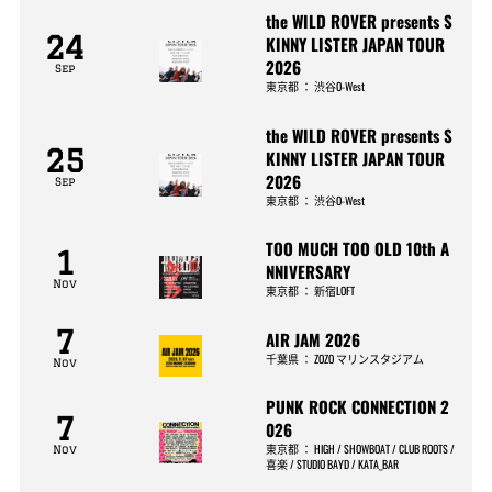
the WILD ROVER presents S
24
KINNY LISTER JAPAN TOUR
2026
Sep
東京都
：
渋谷O-West
the WILD ROVER presents S
25
KINNY LISTER JAPAN TOUR
2026
Sep
東京都
：
渋谷O-West
TOO MUCH TOO OLD 10th A
1
NNIVERSARY
Nov
東京都
：
新宿LOFT
7
AIR JAM 2026
千葉県
：
ZOZO マリンスタジアム
Nov
PUNK ROCK CONNECTION 2
7
026
東京都
：
HIGH / SHOWBOAT / CLUB ROOTS /
Nov
喜楽 / STUDIO BAYD / KATA_BAR