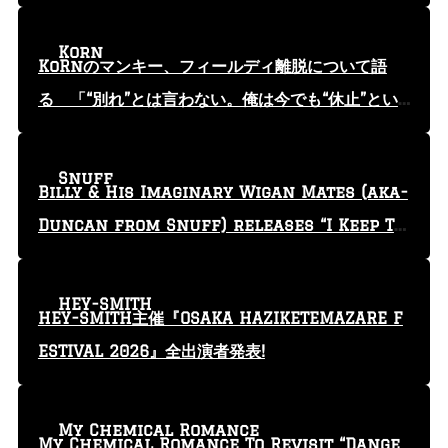
Korn
KoRnのマンキー、フィールディ離脱について語
る 「“別れ”とは言わない。俺は今でも“休止”とい
う言葉を使っている」
Snuff
Billy & His Imaginary Wigan Mates (aka-
Duncan from Snuff) releases “I Keep Tr
yin'” video
HEY-SMITH
HEY-SMITH主催『OSAKA HAZIKETEMAZARE F
ESTIVAL 2026』全出演者発表!
My Chemical Romance
My Chemical Romance To Revisit “Dange