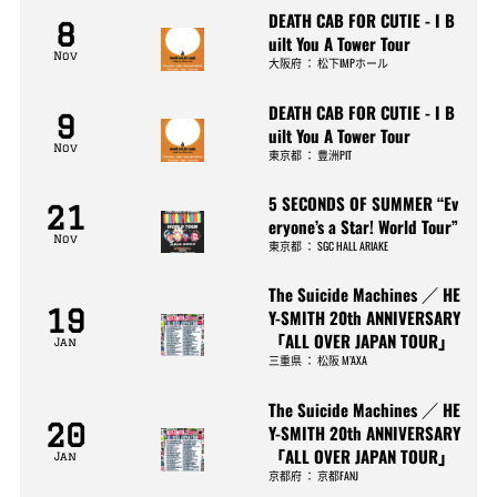
DEATH CAB FOR CUTIE - I B
8
uilt You A Tower Tour
Nov
大阪府
：
松下IMPホール
DEATH CAB FOR CUTIE - I B
9
uilt You A Tower Tour
Nov
東京都
：
豊洲PIT
5 SECONDS OF SUMMER “Ev
21
eryone’s a Star! World Tour”
Nov
東京都
：
SGC HALL ARIAKE
The Suicide Machines ／ HE
19
Y-SMITH 20th ANNIVERSARY
「ALL OVER JAPAN TOUR」
Jan
三重県
：
松阪 M’AXA
The Suicide Machines ／ HE
20
Y-SMITH 20th ANNIVERSARY
「ALL OVER JAPAN TOUR」
Jan
京都府
：
京都FANJ