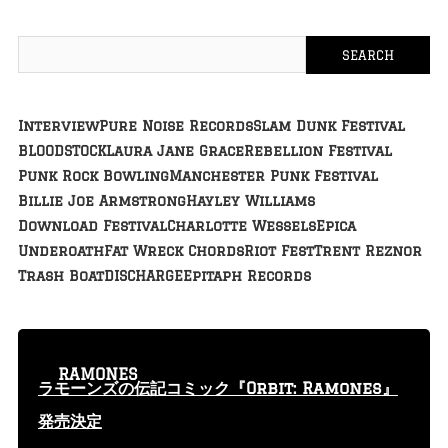
Interview
Pure Noise Records
Slam Dunk Festival
BLOODSTOCK
Laura Jane Grace
Rebellion Festival
Punk Rock Bowling
Manchester Punk Festival
Billie Joe Armstrong
Hayley Williams
Download Festival
Charlotte Wessels
Epica
Underoath
Fat Wreck Chords
Riot Fest
Trent Reznor
Trash Boat
DISCHARGE
Epitaph Records
RAMONES
ラモーンズの伝記コミック『Orbit: Ramones』
発売決定