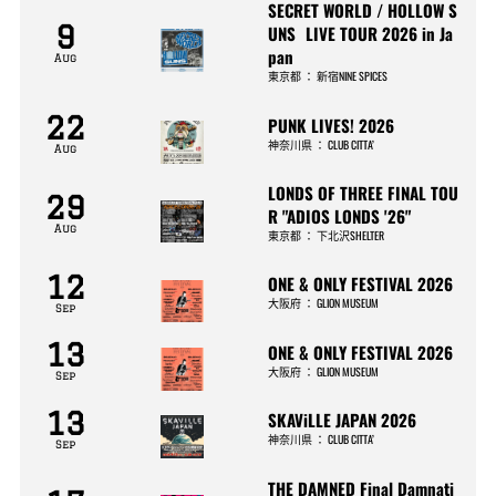
SECRET WORLD / HOLLOW S
9
UNS LIVE TOUR 2026 in Ja
pan
Aug
東京都
：
新宿NINE SPICES
22
PUNK LIVES! 2026
神奈川県
：
CLUB CITTA’
Aug
LONDS OF THREE FINAL TOU
29
R "ADIOS LONDS '26"
Aug
東京都
：
下北沢SHELTER
12
ONE & ONLY FESTIVAL 2026
大阪府
：
GLION MUSEUM
Sep
13
ONE & ONLY FESTIVAL 2026
大阪府
：
GLION MUSEUM
Sep
13
SKAViLLE JAPAN 2026
神奈川県
：
CLUB CITTA’
Sep
THE DAMNED Final Damnati