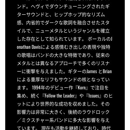
ンド。ヘヴィでダウンチューニングされたギ
ターサウンドと、ヒップホップ的なリズム
感、内省的でダークな歌詞を融合させたスタ
イルで、ニューメタルというジャンルを確立
した存在として知られています。 ボーカルのJ
onathan Davisによる感情むき出しの表現や独特
の歌唱はバンドの大きな特徴であり、従来の
メタルとは異なるアプローチで多くのリスナ
ーに衝撃を与えました。ギターのJames とBrian
による重厚なリフもサウンドの核となってい
ます。 1994年のデビュー作『Korn』で注目を
集め、続く『Follow the Leader』や『Issues』のヒ
ットにより世界的な成功を収めました。その
影響力は非常に大きく、後続のラウドロック
／ミクスチャー系バンドに多大な影響を与え
ています。 現在も活動を継続しており、時代