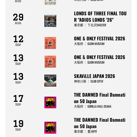
Aug
LONDS OF THREE FINAL TOU
29
R "ADIOS LONDS '26"
Aug
東京都
：
下北沢SHELTER
12
ONE & ONLY FESTIVAL 2026
大阪府
：
GLION MUSEUM
Sep
13
ONE & ONLY FESTIVAL 2026
大阪府
：
GLION MUSEUM
Sep
13
SKAViLLE JAPAN 2026
神奈川県
：
CLUB CITTA’
Sep
THE DAMNED Final Damnati
17
on 50 Japan
Sep
大阪府
：
GORILLA HALL OSAKA
THE DAMNED Final Damnati
19
on 50 Japan
Sep
東京都
：
豊洲PIT