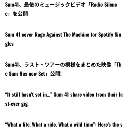
Sum41、最後のミュージックビデオ「Radio Silenc
e」を公開
Sum 41 cover Rage Against The Machine for Spotify Sin
gles
Sum41、ラスト・ツアーの模様をまとめた映像「Th
e Sum Has now Set」公開!
“It still hasn’t set in…” Sum 41 share video from their la
st-ever gig
“What a life. What a ride. What a wild time”: Here’s the s