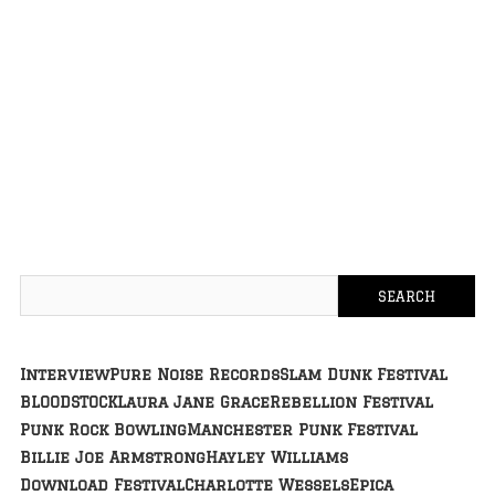
Interview
Pure Noise Records
Slam Dunk Festival
BLOODSTOCK
Laura Jane Grace
Rebellion Festival
Punk Rock Bowling
Manchester Punk Festival
Billie Joe Armstrong
Hayley Williams
Download Festival
Charlotte Wessels
Epica