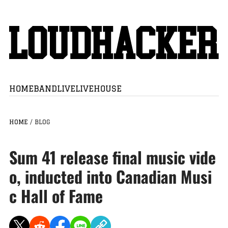
HOME
BAND
LIVE
LIVEHOUSE
HOME
/
BLOG
Sum 41 release final music vide
o, inducted into Canadian Musi
c Hall of Fame