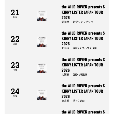
the WILD ROVER presents S
21
KINNY LISTER JAPAN TOUR
2026
Sep
愛知県
：
新栄シャングリラ
the WILD ROVER presents S
22
KINNY LISTER JAPAN TOUR
2026
Sep
北海道
：
246ライブハウスGABU
the WILD ROVER presents S
23
KINNY LISTER JAPAN TOUR
2026
Sep
大阪府
：
GLION MUSEUM
the WILD ROVER presents S
24
KINNY LISTER JAPAN TOUR
2026
Sep
東京都
：
渋谷O-West
the WILD ROVER presents S