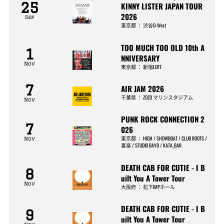
25
KINNY LISTER JAPAN TOUR
2026
Sep
東京都
：
渋谷O-West
TOO MUCH TOO OLD 10th A
1
NNIVERSARY
Nov
東京都
：
新宿LOFT
7
AIR JAM 2026
千葉県
：
ZOZO マリンスタジアム
Nov
PUNK ROCK CONNECTION 2
7
026
東京都
：
HIGH / SHOWBOAT / CLUB ROOTS /
Nov
喜楽 / STUDIO BAYD / KATA_BAR
DEATH CAB FOR CUTIE - I B
8
uilt You A Tower Tour
Nov
大阪府
：
松下IMPホール
DEATH CAB FOR CUTIE - I B
9
uilt You A Tower Tour