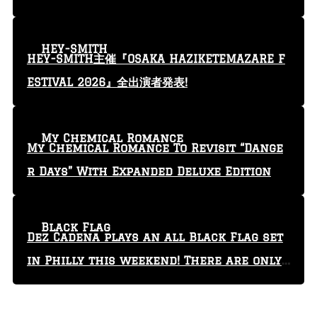
yin'” video
HEY-SMITH
HEY-SMITH主催『OSAKA HAZIKETEMAZARE F
ESTIVAL 2026』全出演者発表!
My Chemical Romance
My Chemical Romance To Revisit “Dange
r Days” With Expanded Deluxe Edition
Black Flag
Dez Cadena plays an all Black Flag set
in Philly this weekend! There are only
29 tickets left!