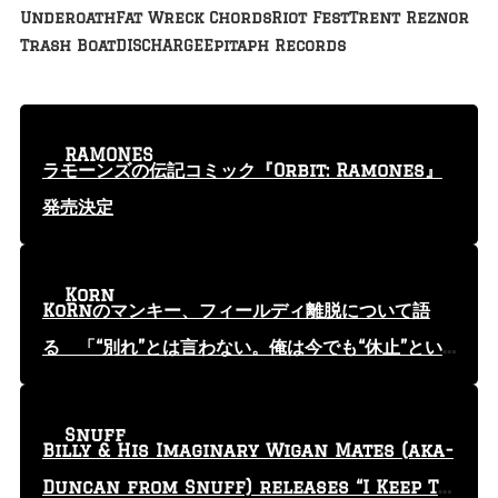
Underoath
Fat Wreck Chords
Riot Fest
Trent Reznor
Trash Boat
DISCHARGE
Epitaph Records
RAMONES
ラモーンズの伝記コミック『Orbit: Ramones』
発売決定
Korn
KoRnのマンキー、フィールディ離脱について語
る 「“別れ”とは言わない。俺は今でも“休止”とい
う言葉を使っている」
Snuff
Billy & His Imaginary Wigan Mates (aka-
Duncan from Snuff) releases “I Keep Tr