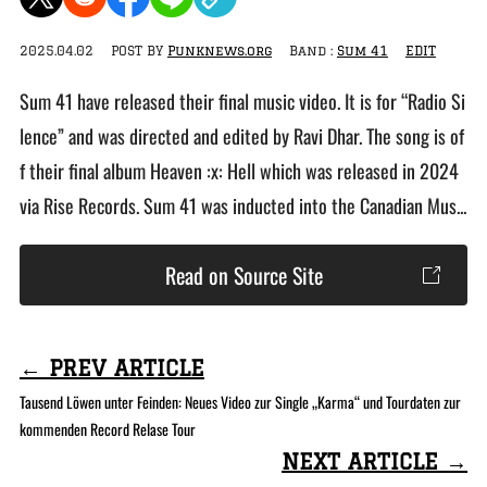
2025.04.02
POST BY
Punknews.org
Band :
Sum 41
EDIT
Sum 41 have released their final music video. It is for “Radio Si
lence” and was directed and edited by Ravi Dhar. The song is of
f their final album Heaven :x: Hell which was released in 2024
via Rise Records. Sum 41 was inducted into the Canadian Mus...
Read on Source Site
← PREV ARTICLE
Tausend Löwen unter Feinden: Neues Video zur Single „Karma“ und Tourdaten zur
kommenden Record Relase Tour
NEXT ARTICLE →