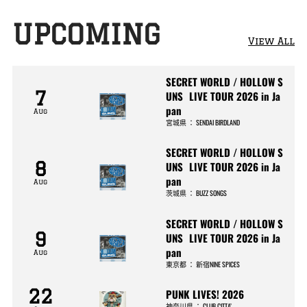
UPCOMING
View All
SECRET WORLD / HOLLOW S
7
UNS LIVE TOUR 2026 in Ja
pan
Aug
宮城県
：
SENDAI BIRDLAND
SECRET WORLD / HOLLOW S
8
UNS LIVE TOUR 2026 in Ja
pan
Aug
茨城県
：
BUZZ SONGS
SECRET WORLD / HOLLOW S
9
UNS LIVE TOUR 2026 in Ja
pan
Aug
東京都
：
新宿NINE SPICES
22
PUNK LIVES! 2026
神奈川県
：
CLUB CITTA’