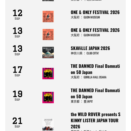
12
ONE & ONLY FESTIVAL 2026
大阪府
：
GLION MUSEUM
Sep
13
ONE & ONLY FESTIVAL 2026
大阪府
：
GLION MUSEUM
Sep
13
SKAViLLE JAPAN 2026
神奈川県
：
CLUB CITTA’
Sep
THE DAMNED Final Damnati
17
on 50 Japan
Sep
大阪府
：
GORILLA HALL OSAKA
THE DAMNED Final Damnati
19
on 50 Japan
Sep
東京都
：
豊洲PIT
the WILD ROVER presents S
21
KINNY LISTER JAPAN TOUR
2026
Sep