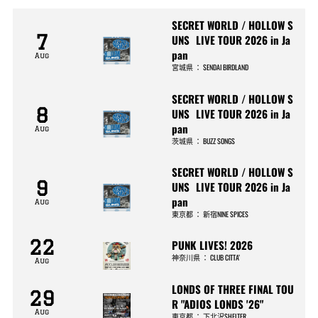
SECRET WORLD / HOLLOW S
7
UNS LIVE TOUR 2026 in Ja
pan
Aug
宮城県
：
SENDAI BIRDLAND
SECRET WORLD / HOLLOW S
8
UNS LIVE TOUR 2026 in Ja
pan
Aug
茨城県
：
BUZZ SONGS
SECRET WORLD / HOLLOW S
9
UNS LIVE TOUR 2026 in Ja
pan
Aug
東京都
：
新宿NINE SPICES
22
PUNK LIVES! 2026
神奈川県
：
CLUB CITTA’
Aug
LONDS OF THREE FINAL TOU
29
R "ADIOS LONDS '26"
Aug
東京都
：
下北沢SHELTER