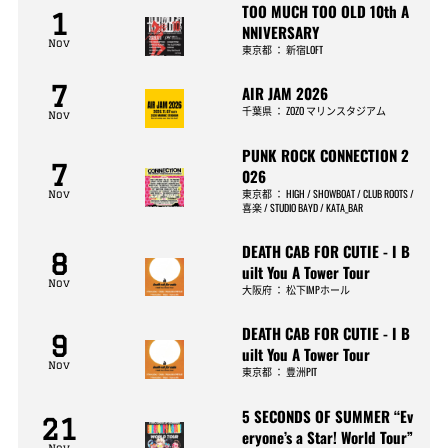
TOO MUCH TOO OLD 10th A
1
NNIVERSARY
Nov
東京都
：
新宿LOFT
7
AIR JAM 2026
千葉県
：
ZOZO マリンスタジアム
Nov
PUNK ROCK CONNECTION 2
7
026
東京都
：
HIGH / SHOWBOAT / CLUB ROOTS /
Nov
喜楽 / STUDIO BAYD / KATA_BAR
DEATH CAB FOR CUTIE - I B
8
uilt You A Tower Tour
Nov
大阪府
：
松下IMPホール
DEATH CAB FOR CUTIE - I B
9
uilt You A Tower Tour
Nov
東京都
：
豊洲PIT
5 SECONDS OF SUMMER “Ev
21
eryone’s a Star! World Tour”
Nov