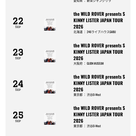
愛知県
：
新栄シャングリラ
the WILD ROVER presents S
22
KINNY LISTER JAPAN TOUR
2026
Sep
北海道
：
246ライブハウスGABU
the WILD ROVER presents S
23
KINNY LISTER JAPAN TOUR
2026
Sep
大阪府
：
GLION MUSEUM
the WILD ROVER presents S
24
KINNY LISTER JAPAN TOUR
2026
Sep
東京都
：
渋谷O-West
the WILD ROVER presents S
25
KINNY LISTER JAPAN TOUR
2026
Sep
東京都
：
渋谷O-West