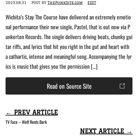
2025.08.31
POST BY
ThePunkSite.com
EDIT
Wichita’s Stay The Course have delivered an extremely emotio
nal performance their new single, Pastel, that is out now via P
unkerton Records. The single delivers driving beats, chunky gui
tar riffs, and lyrics that hit you right in the gut and heart with
a cathartic, intense and meaningful song. Accompanying the lyr
ics is music that gives you the permission […]
Read on Source Site
← PREV ARTICLE
TV Face – Wolf Rents Bark
NEXT ARTICLE →