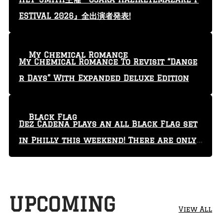
ESTIVAL 2026』全出演者発表!
My Chemical Romance
My Chemical Romance To Revisit “Dange
r Days” With Expanded Deluxe Edition
Black Flag
Dez Cadena plays an all Black Flag set
in Philly this weekend! There are only
29 tickets left!
UPCOMING
View All