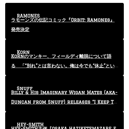
RAMONES
ラモーンズの伝記コミック『Orbit: Ramones』
発売決定
Korn
KoRnのマンキー、フィールディ離脱について語
る 「“別れ”とは言わない。俺は今でも“休止”とい
う言葉を使っている」
Snuff
Billy & His Imaginary Wigan Mates (aka-
Duncan from Snuff) releases “I Keep Tr
yin'” video
HEY-SMITH
HEY-SMITH主催『OSAKA HAZIKETEMAZARE F