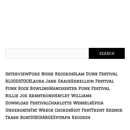
Interview
Pure Noise Records
Slam Dunk Festival
BLOODSTOCK
Laura Jane Grace
Rebellion Festival
Punk Rock Bowling
Manchester Punk Festival
Billie Joe Armstrong
Hayley Williams
Download Festival
Charlotte Wessels
Epica
Underoath
Fat Wreck Chords
Riot Fest
Trent Reznor
Trash Boat
DISCHARGE
Epitaph Records