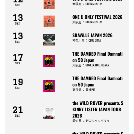
大阪府
：
GLION MUSEUM
Sep
13
ONE & ONLY FESTIVAL 2026
大阪府
：
GLION MUSEUM
Sep
13
SKAViLLE JAPAN 2026
神奈川県
：
CLUB CITTA’
Sep
THE DAMNED Final Damnati
17
on 50 Japan
Sep
大阪府
：
GORILLA HALL OSAKA
THE DAMNED Final Damnati
19
on 50 Japan
Sep
東京都
：
豊洲PIT
the WILD ROVER presents S
21
KINNY LISTER JAPAN TOUR
2026
Sep
愛知県
：
新栄シャングリラ
the WILD ROVER presents S