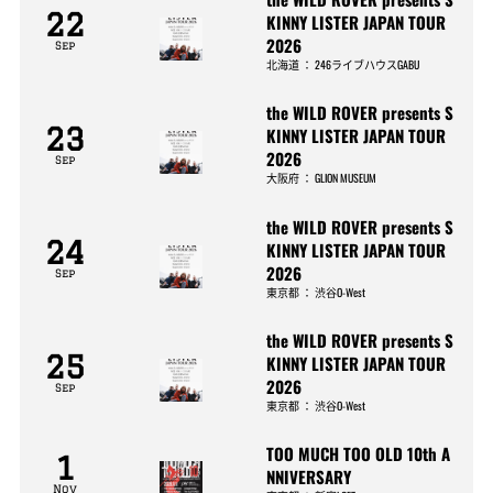
22
KINNY LISTER JAPAN TOUR
2026
Sep
北海道
：
246ライブハウスGABU
the WILD ROVER presents S
23
KINNY LISTER JAPAN TOUR
2026
Sep
大阪府
：
GLION MUSEUM
the WILD ROVER presents S
24
KINNY LISTER JAPAN TOUR
2026
Sep
東京都
：
渋谷O-West
the WILD ROVER presents S
25
KINNY LISTER JAPAN TOUR
2026
Sep
東京都
：
渋谷O-West
TOO MUCH TOO OLD 10th A
1
NNIVERSARY
Nov