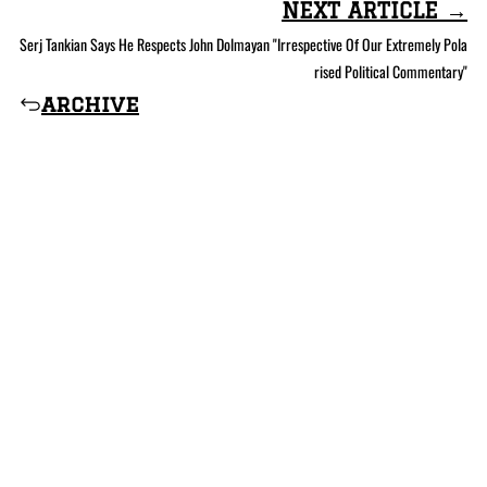
NEXT ARTICLE →
Serj Tankian Says He Respects John Dolmayan "Irrespective Of Our Extremely Pola
rised Political Commentary"
archive