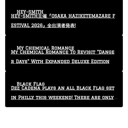
HEY-SMITH
HEY-SMITH主催『OSAKA HAZIKETEMAZARE F
ESTIVAL 2026』全出演者発表!
My Chemical Romance
My Chemical Romance To Revisit “Dange
r Days” With Expanded Deluxe Edition
Black Flag
Dez Cadena plays an all Black Flag set
in Philly this weekend! There are only
29 tickets left!