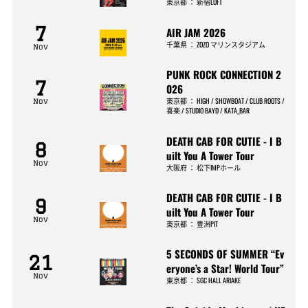
東京都
：
新宿LOFT
7
AIR JAM 2026
千葉県
：
ZOZO マリンスタジアム
Nov
PUNK ROCK CONNECTION 2
7
026
東京都
：
HIGH / SHOWBOAT / CLUB ROOTS /
Nov
喜楽 / STUDIO BAYD / KATA_BAR
DEATH CAB FOR CUTIE - I B
8
uilt You A Tower Tour
Nov
大阪府
：
松下IMPホール
DEATH CAB FOR CUTIE - I B
9
uilt You A Tower Tour
Nov
東京都
：
豊洲PIT
5 SECONDS OF SUMMER “Ev
21
eryone’s a Star! World Tour”
Nov
東京都
：
SGC HALL ARIAKE