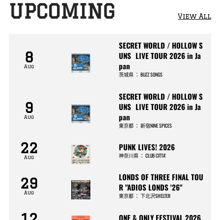
UPCOMING
View All
SECRET WORLD / HOLLOW S
8
UNS LIVE TOUR 2026 in Ja
pan
Aug
茨城県
：
BUZZ SONGS
SECRET WORLD / HOLLOW S
9
UNS LIVE TOUR 2026 in Ja
pan
Aug
東京都
：
新宿NINE SPICES
22
PUNK LIVES! 2026
神奈川県
：
CLUB CITTA’
Aug
LONDS OF THREE FINAL TOU
29
R "ADIOS LONDS '26"
Aug
東京都
：
下北沢SHELTER
12
ONE & ONLY FESTIVAL 2026