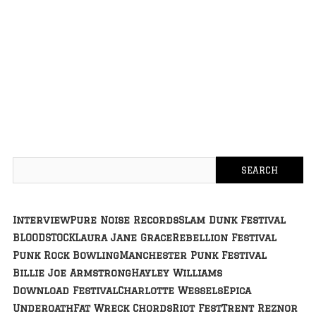
Interview
Pure Noise Records
Slam Dunk Festival
BLOODSTOCK
Laura Jane Grace
Rebellion Festival
Punk Rock Bowling
Manchester Punk Festival
Billie Joe Armstrong
Hayley Williams
Download Festival
Charlotte Wessels
Epica
Underoath
Fat Wreck Chords
Riot Fest
Trent Reznor