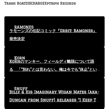
Trash Boat
DISCHARGE
Epitaph Records
RAMONES
ラモーンズの伝記コミック『Orbit: Ramones』
発売決定
Korn
KoRnのマンキー、フィールディ離脱について語
る 「“別れ”とは言わない。俺は今でも“休止”とい
う言葉を使っている」
Snuff
Billy & His Imaginary Wigan Mates (aka-
Duncan from Snuff) releases “I Keep Tr
yin'” video