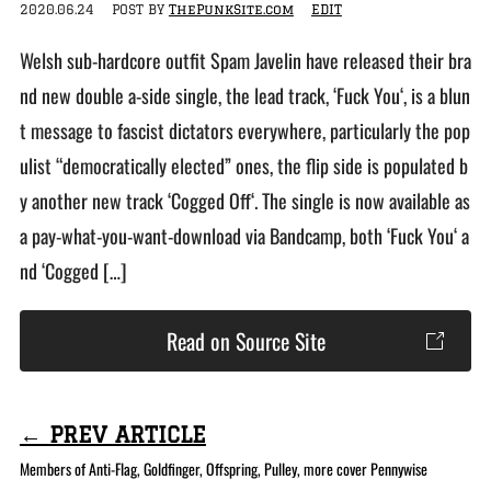
2020.06.24
POST BY
ThePunkSite.com
EDIT
Welsh sub-hardcore outfit Spam Javelin have released their bra
nd new double a-side single, the lead track, ‘Fuck You‘, is a blun
t message to fascist dictators everywhere, particularly the pop
ulist “democratically elected” ones, the flip side is populated b
y another new track ‘Cogged Off‘. The single is now available as
a pay-what-you-want-download via Bandcamp, both ‘Fuck You‘ a
nd ‘Cogged […]
Read on Source Site
← PREV ARTICLE
Members of Anti-Flag, Goldfinger, Offspring, Pulley, more cover Pennywise