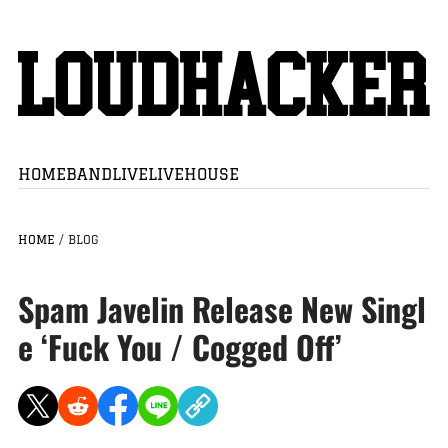
HOME
BAND
LIVE
LIVEHOUSE
HOME
/
BLOG
Spam Javelin Release New Singl
e ‘Fuck You / Cogged Off’