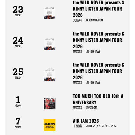
the WILD ROVER presents S
23
KINNY LISTER JAPAN TOUR
2026
Sep
大阪府
：
GLION MUSEUM
the WILD ROVER presents S
24
KINNY LISTER JAPAN TOUR
2026
Sep
東京都
：
渋谷O-West
the WILD ROVER presents S
25
KINNY LISTER JAPAN TOUR
2026
Sep
東京都
：
渋谷O-West
TOO MUCH TOO OLD 10th A
1
NNIVERSARY
Nov
東京都
：
新宿LOFT
7
AIR JAM 2026
千葉県
：
ZOZO マリンスタジアム
Nov