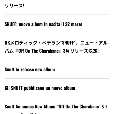
リリース!
SNUFF: nuovo album in uscita il 22 marzo
UKメロディック・ベテラン”SNUFF”、ニュー・アル
バム『Off On The Charabanc』3月リリース決定!
Snuff to release new album
Gli SNUFF pubblicano un nuovo album
Snuff Announce New Album “Off On The Charabanc” & E