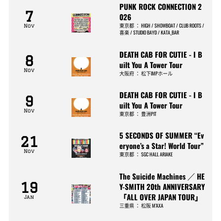
PUNK ROCK CONNECTION 2
7
026
東京都
：
HIGH / SHOWBOAT / CLUB ROOTS /
Nov
喜楽 / STUDIO BAYD / KATA_BAR
DEATH CAB FOR CUTIE - I B
8
uilt You A Tower Tour
Nov
大阪府
：
松下IMPホール
DEATH CAB FOR CUTIE - I B
9
uilt You A Tower Tour
Nov
東京都
：
豊洲PIT
5 SECONDS OF SUMMER “Ev
21
eryone’s a Star! World Tour”
Nov
東京都
：
SGC HALL ARIAKE
The Suicide Machines ／ HE
19
Y-SMITH 20th ANNIVERSARY
「ALL OVER JAPAN TOUR」
Jan
三重県
：
松阪 M’AXA