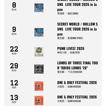
8
UNS LIVE TOUR 2026 in Ja
pan
Aug
茨城県
：
BUZZ SONGS
SECRET WORLD / HOLLOW S
9
UNS LIVE TOUR 2026 in Ja
pan
Aug
東京都
：
新宿NINE SPICES
22
PUNK LIVES! 2026
神奈川県
：
CLUB CITTA’
Aug
LONDS OF THREE FINAL TOU
29
R "ADIOS LONDS '26"
Aug
東京都
：
下北沢SHELTER
12
ONE & ONLY FESTIVAL 2026
大阪府
：
GLION MUSEUM
Sep
13
ONE & ONLY FESTIVAL 2026
大阪府
：
GLION MUSEUM
Sep