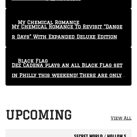
My Chemical Romance
My Chemical Romance To Revisit “Dange
r Days” With Expanded Deluxe Edition
Black Flag
Dez Cadena plays an all Black Flag set
in Philly this weekend! There are only
29 tickets left!
UPCOMING
View All
SECRET WORLD / HOLLOW S