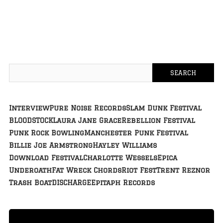
Interview
Pure Noise Records
Slam Dunk Festival
BLOODSTOCK
Laura Jane Grace
Rebellion Festival
Punk Rock Bowling
Manchester Punk Festival
Billie Joe Armstrong
Hayley Williams
Download Festival
Charlotte Wessels
Epica
Underoath
Fat Wreck Chords
Riot Fest
Trent Reznor
Trash Boat
DISCHARGE
Epitaph Records