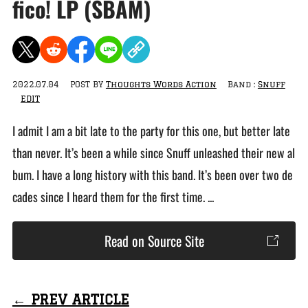
fico! LP (SBÄM)
2022.07.04
POST BY
Thoughts Words Action
Band :
Snuff
EDIT
I admit I am a bit late to the party for this one, but better late
than never. It’s been a while since Snuff unleashed their new al
bum. I have a long history with this band. It’s been over two de
cades since I heard them for the first time. ...
Read on Source Site
← PREV ARTICLE