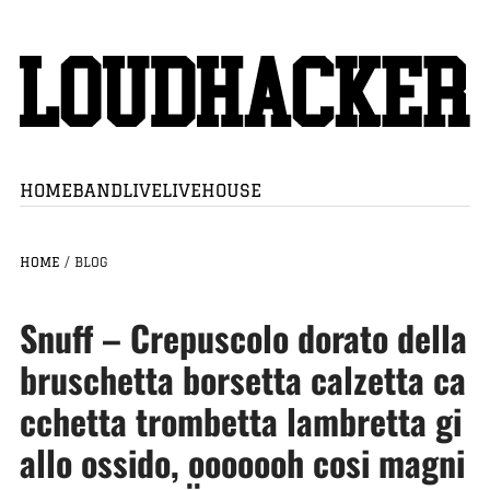
HOME
BAND
LIVE
LIVEHOUSE
HOME
/
BLOG
Snuff – Crepuscolo dorato della
bruschetta borsetta calzetta ca
cchetta trombetta lambretta gi
allo ossido, ooooooh cosi magni