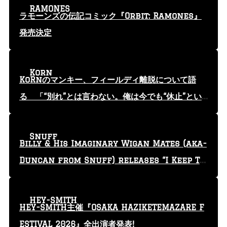
RAMONES
ラモーンズの伝記コミック『Orbit: Ramones』
発売決定
Korn
KoRnのマンキー、フィールディ離脱について語
る 「“別れ”とは言わない。俺は今でも“休止”とい
う言葉を使っている」
Snuff
Billy & His Imaginary Wigan Mates (aka-
Duncan from Snuff) releases “I Keep Tr
yin'” video
HEY-SMITH
HEY-SMITH主催『OSAKA HAZIKETEMAZARE F
ESTIVAL 2026』全出演者発表!