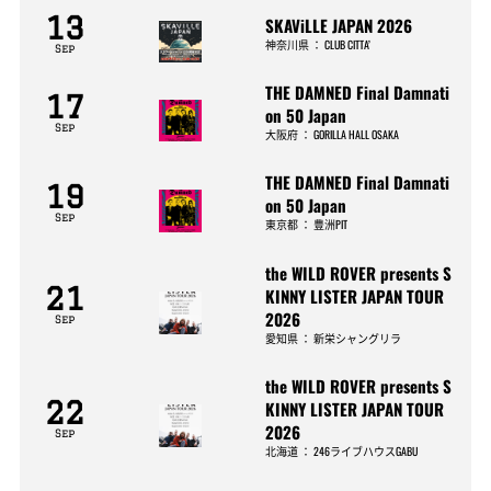
13
SKAViLLE JAPAN 2026
神奈川県
：
CLUB CITTA’
Sep
THE DAMNED Final Damnati
17
on 50 Japan
Sep
大阪府
：
GORILLA HALL OSAKA
THE DAMNED Final Damnati
19
on 50 Japan
Sep
東京都
：
豊洲PIT
the WILD ROVER presents S
21
KINNY LISTER JAPAN TOUR
2026
Sep
愛知県
：
新栄シャングリラ
the WILD ROVER presents S
22
KINNY LISTER JAPAN TOUR
2026
Sep
北海道
：
246ライブハウスGABU