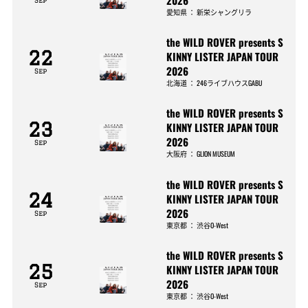
Sep
愛知県
：
新栄シャングリラ
the WILD ROVER presents S
22
KINNY LISTER JAPAN TOUR
2026
Sep
北海道
：
246ライブハウスGABU
the WILD ROVER presents S
23
KINNY LISTER JAPAN TOUR
2026
Sep
大阪府
：
GLION MUSEUM
the WILD ROVER presents S
24
KINNY LISTER JAPAN TOUR
2026
Sep
東京都
：
渋谷O-West
the WILD ROVER presents S
25
KINNY LISTER JAPAN TOUR
2026
Sep
東京都
：
渋谷O-West