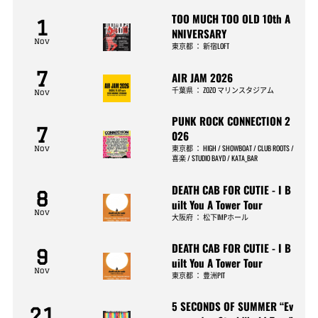
TOO MUCH TOO OLD 10th A
1
NNIVERSARY
Nov
東京都
：
新宿LOFT
7
AIR JAM 2026
千葉県
：
ZOZO マリンスタジアム
Nov
PUNK ROCK CONNECTION 2
7
026
東京都
：
HIGH / SHOWBOAT / CLUB ROOTS /
Nov
喜楽 / STUDIO BAYD / KATA_BAR
DEATH CAB FOR CUTIE - I B
8
uilt You A Tower Tour
Nov
大阪府
：
松下IMPホール
DEATH CAB FOR CUTIE - I B
9
uilt You A Tower Tour
Nov
東京都
：
豊洲PIT
5 SECONDS OF SUMMER “Ev
21