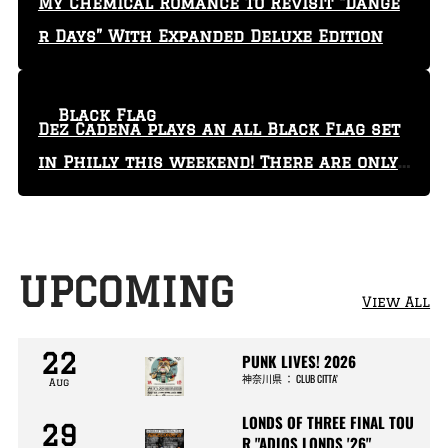
My Chemical Romance To Revisit “Dange
r Days” With Expanded Deluxe Edition
Black Flag
Dez Cadena plays an all Black Flag set
in Philly this weekend! There are only
29 tickets left!
UPCOMING
View All
22
PUNK LIVES! 2026
神奈川県
：
CLUB CITTA’
Aug
LONDS OF THREE FINAL TOU
29
R "ADIOS LONDS '26"