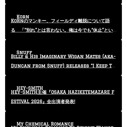
Korn
KoRnのマンキー、フィールディ離脱について語
る 「“別れ”とは言わない。俺は今でも“休止”とい
う言葉を使っている」
Snuff
Billy & His Imaginary Wigan Mates (aka-
Duncan from Snuff) releases “I Keep Tr
yin'” video
HEY-SMITH
HEY-SMITH主催『OSAKA HAZIKETEMAZARE F
ESTIVAL 2026』全出演者発表!
My Chemical Romance