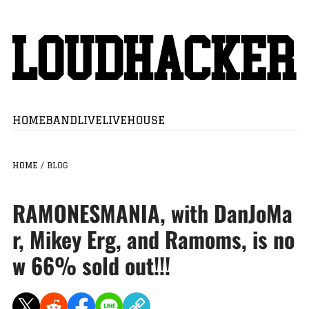
HOME
BAND
LIVE
LIVEHOUSE
HOME
/
BLOG
RAMONESMANIA, with DanJoMa
r, Mikey Erg, and Ramoms, is no
w 66% sold out!!!