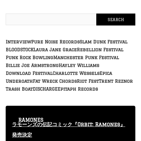
Interview
Pure Noise Records
Slam Dunk Festival
BLOODSTOCK
Laura Jane Grace
Rebellion Festival
Punk Rock Bowling
Manchester Punk Festival
Billie Joe Armstrong
Hayley Williams
Download Festival
Charlotte Wessels
Epica
Underoath
Fat Wreck Chords
Riot Fest
Trent Reznor
Trash Boat
DISCHARGE
Epitaph Records
RAMONES
ラモーンズの伝記コミック『Orbit: Ramones』
発売決定