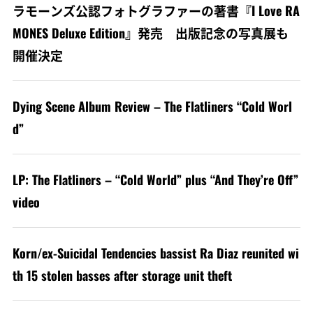
ラモーンズ公認フォトグラファーの著書『I Love RA
MONES Deluxe Edition』発売 出版記念の写真展も
開催決定
Dying Scene Album Review – The Flatliners “Cold Worl
d”
LP: The Flatliners – “Cold World” plus “And They’re Off”
video
Korn/ex-Suicidal Tendencies bassist Ra Diaz reunited wi
th 15 stolen basses after storage unit theft