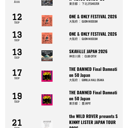
Aug
東京都
：
下北沢SHELTER
12
ONE & ONLY FESTIVAL 2026
大阪府
：
GLION MUSEUM
Sep
13
ONE & ONLY FESTIVAL 2026
大阪府
：
GLION MUSEUM
Sep
13
SKAViLLE JAPAN 2026
神奈川県
：
CLUB CITTA’
Sep
THE DAMNED Final Damnati
17
on 50 Japan
Sep
大阪府
：
GORILLA HALL OSAKA
THE DAMNED Final Damnati
19
on 50 Japan
Sep
東京都
：
豊洲PIT
the WILD ROVER presents S
21
KINNY LISTER JAPAN TOUR
2026