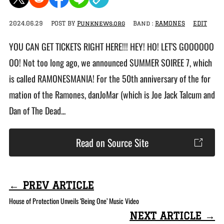
2024.06.29
POST BY
Punknews.org
Band :
RAMONES
EDIT
YOU CAN GET TICKETS RIGHT HERE!!! HEY! HO! LET'S GOOOOOO
OO! Not too long ago, we announced SUMMER SOIREE 7, which
is called RAMONESMANIA! For the 50th anniversary of the for
mation of the Ramones, danJoMar (which is Joe Jack Talcum and
Dan of The Dead...
Read on Source Site
← PREV ARTICLE
House of Protection Unveils ‘Being One’ Music Video
NEXT ARTICLE →