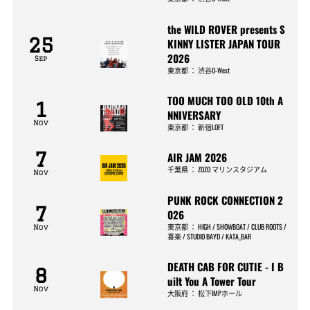
the WILD ROVER presents S
25
KINNY LISTER JAPAN TOUR
2026
Sep
東京都
：
渋谷O-West
TOO MUCH TOO OLD 10th A
1
NNIVERSARY
Nov
東京都
：
新宿LOFT
7
AIR JAM 2026
千葉県
：
ZOZO マリンスタジアム
Nov
PUNK ROCK CONNECTION 2
7
026
東京都
：
HIGH / SHOWBOAT / CLUB ROOTS /
Nov
喜楽 / STUDIO BAYD / KATA_BAR
DEATH CAB FOR CUTIE - I B
8
uilt You A Tower Tour
Nov
大阪府
：
松下IMPホール