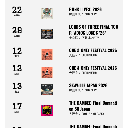
22
PUNK LIVES! 2026
神奈川県
：
CLUB CITTA’
Aug
LONDS OF THREE FINAL TOU
29
R "ADIOS LONDS '26"
Aug
東京都
：
下北沢SHELTER
12
ONE & ONLY FESTIVAL 2026
大阪府
：
GLION MUSEUM
Sep
13
ONE & ONLY FESTIVAL 2026
大阪府
：
GLION MUSEUM
Sep
13
SKAViLLE JAPAN 2026
神奈川県
：
CLUB CITTA’
Sep
THE DAMNED Final Damnati
17
on 50 Japan
Sep
大阪府
：
GORILLA HALL OSAKA
THE DAMNED Final Damnati