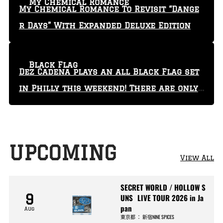
My Chemical Romance
My Chemical Romance To Revisit “Dange
r Days” With Expanded Deluxe Edition
Black Flag
Dez Cadena plays an all Black Flag set
in Philly this weekend! There are only
29 tickets left!
UPCOMING
View All
SECRET WORLD / HOLLOW S
9
UNS LIVE TOUR 2026 in Ja
pan
Aug
東京都
：
新宿NINE SPICES