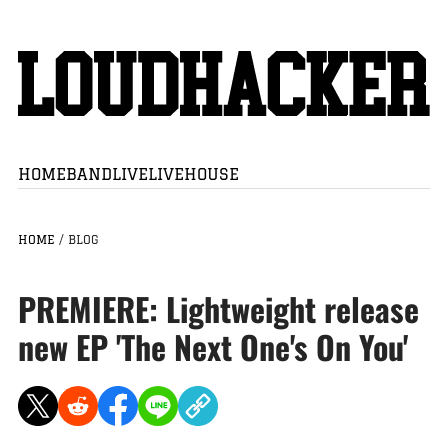
HOME
BAND
LIVE
LIVEHOUSE
HOME
/
BLOG
PREMIERE: Lightweight release
new EP 'The Next One's On You'