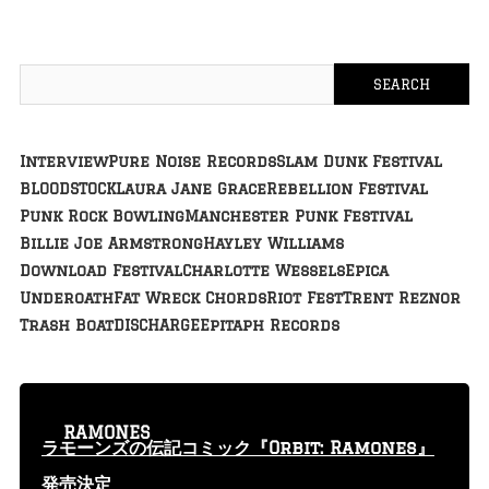
Interview
Pure Noise Records
Slam Dunk Festival
BLOODSTOCK
Laura Jane Grace
Rebellion Festival
Punk Rock Bowling
Manchester Punk Festival
Billie Joe Armstrong
Hayley Williams
Download Festival
Charlotte Wessels
Epica
Underoath
Fat Wreck Chords
Riot Fest
Trent Reznor
Trash Boat
DISCHARGE
Epitaph Records
RAMONES
ラモーンズの伝記コミック『Orbit: Ramones』
発売決定