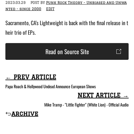
2023.03.29
POST BY
Punk Rock Theory - Unbiased and Unwa
nted - since 2000
EDIT
Sacramento, CA's Lightweight is back with the final release in t
heir trio of EPs.
Read on Source Site
← PREV ARTICLE
Papa Roach & Hollywood Undead Announce European Shows
NEXT ARTICLE →
Mike Tramp - "Little Fighter" (White Lion) - Official Audio
archive