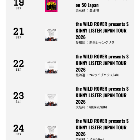
19
on 50 Japan
Sep
東京都
：
豊洲PIT
the WILD ROVER presents S
21
KINNY LISTER JAPAN TOUR
2026
Sep
愛知県
：
新栄シャングリラ
the WILD ROVER presents S
22
KINNY LISTER JAPAN TOUR
2026
Sep
北海道
：
246ライブハウスGABU
the WILD ROVER presents S
23
KINNY LISTER JAPAN TOUR
2026
Sep
大阪府
：
GLION MUSEUM
the WILD ROVER presents S
24
KINNY LISTER JAPAN TOUR
2026
Sep
東京都
：
渋谷O-West