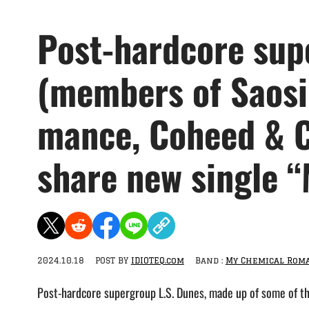
Post-hardcore sup
(members of Saosi
mance, Coheed & C
share new single 
2024.10.18
POST BY
IDIOTEQ.com
Band :
My Chemical Rom
Post-hardcore supergroup L.S. Dunes, made up of some of th