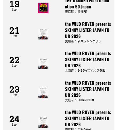
THE DAMNED Final Damn
19
ation 50 Japan
Sep
東京都
：
豊洲PIT
the WILD ROVER presents
21
SKINNY LISTER JAPAN TO
UR 2026
Sep
愛知県
：
新栄シャングリラ
the WILD ROVER presents
22
SKINNY LISTER JAPAN TO
UR 2026
Sep
北海道
：
246ライブハウスGABU
the WILD ROVER presents
23
SKINNY LISTER JAPAN TO
UR 2026
Sep
大阪府
：
GLION MUSEUM
the WILD ROVER presents
24
SKINNY LISTER JAPAN TO
UR 2026
Sep
東京都
：
渋谷O-West