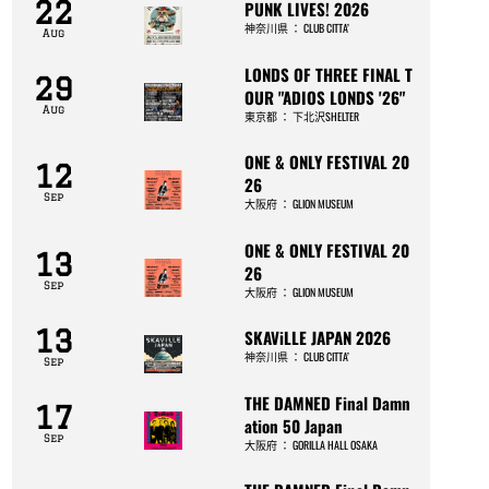
22
PUNK LIVES! 2026
神奈川県
：
CLUB CITTA’
Aug
LONDS OF THREE FINAL T
29
OUR "ADIOS LONDS '26"
Aug
東京都
：
下北沢SHELTER
ONE & ONLY FESTIVAL 20
12
26
Sep
大阪府
：
GLION MUSEUM
ONE & ONLY FESTIVAL 20
13
26
Sep
大阪府
：
GLION MUSEUM
13
SKAViLLE JAPAN 2026
神奈川県
：
CLUB CITTA’
Sep
THE DAMNED Final Damn
17
ation 50 Japan
Sep
大阪府
：
GORILLA HALL OSAKA