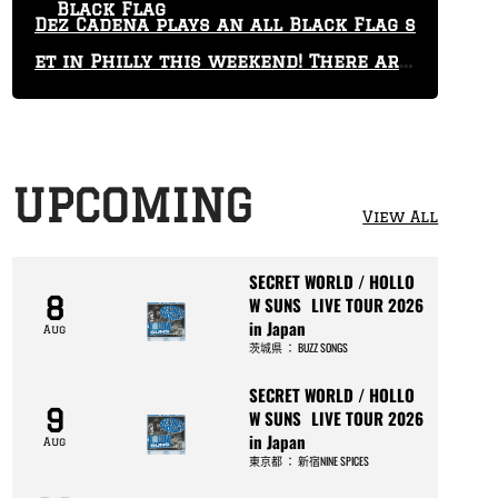
Black Flag
Dez Cadena plays an all Black Flag s
et in Philly this weekend! There are
only 29 tickets left!
UPCOMING
View All
SECRET WORLD / HOLLO
8
W SUNS LIVE TOUR 2026
in Japan
Aug
茨城県
：
BUZZ SONGS
SECRET WORLD / HOLLO
9
W SUNS LIVE TOUR 2026
in Japan
Aug
東京都
：
新宿NINE SPICES