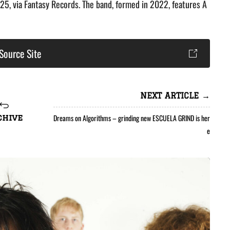
025, via Fantasy Records. The band, formed in 2022, features A
Source Site
NEXT ARTICLE →
Dreams on Algorithms – grinding new ESCUELA GRIND is her
chive
e