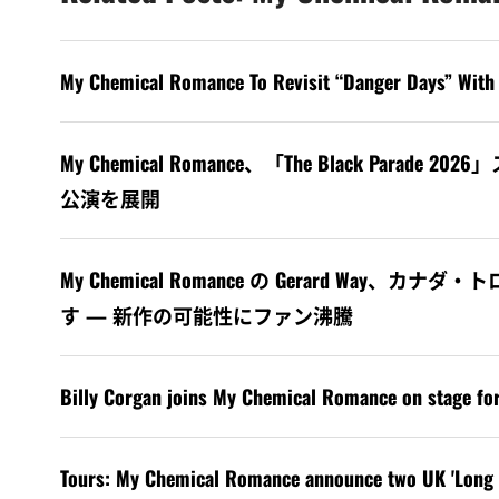
My Chemical Romance To Revisit “Danger Days” With 
My Chemical Romance、「The Black Par
公演を展開
My Chemical Romance の Gerard W
す — 新作の可能性にファン沸騰
Billy Corgan joins My Chemical Romance on stage for 
Tours: My Chemical Romance announce two UK 'Long L