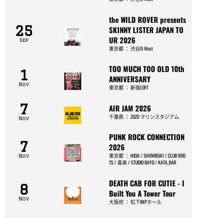
the WILD ROVER presents
25
SKINNY LISTER JAPAN TO
UR 2026
Sep
東京都
：
渋谷O-West
TOO MUCH TOO OLD 10th
1
ANNIVERSARY
Nov
東京都
：
新宿LOFT
7
AIR JAM 2026
千葉県
：
ZOZO マリンスタジアム
Nov
PUNK ROCK CONNECTION
7
2026
東京都
：
HIGH / SHOWBOAT / CLUB ROO
Nov
TS / 喜楽 / STUDIO BAYD / KATA_BAR
DEATH CAB FOR CUTIE - I
8
Built You A Tower Tour
Nov
大阪府
：
松下IMPホール