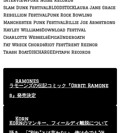
Interview
Pure Noise Records
Slam Dunk Festival
BLOODSTOCK
Laura Jane Grace
Rebellion Festival
Punk Rock Bowling
Manchester Punk Festival
Billie Joe Armstrong
Hayley Williams
Download Festival
Charlotte Wessels
Epica
Underoath
Fat Wreck Chords
Riot Fest
Trent Reznor
Trash Boat
DISCHARGE
Epitaph Records
RAMONES
ラモーンズの伝記コミック『Orbit: Ramone
s』発売決定
Korn
KoRnのマンキー、フィールディ離脱について
語る 「“別れ”とは言わない。俺は今でも“休