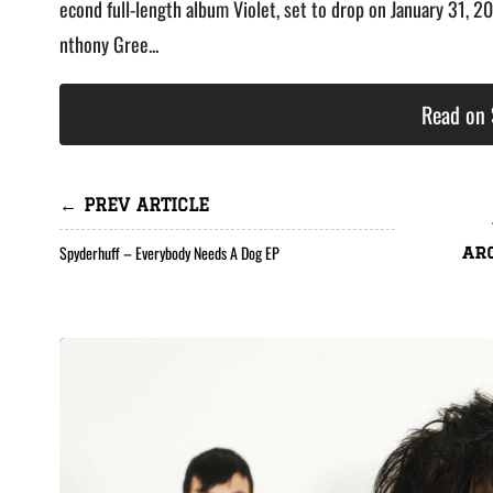
econd full-length album Violet, set to drop on January 31, 2
nthony Gree...
Read on 
← PREV ARTICLE
Spyderhuff – Everybody Needs A Dog EP
ar