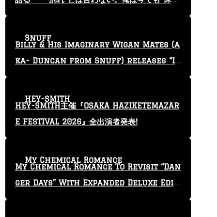
止”という言葉を使っている」
Snuff
Billy & His Imaginary Wigan Mates (a
ka- Duncan from Snuff) releases “I
Keep Tryin'” video
HEY-SMITH
HEY-SMITH主催『OSAKA HAZIKETEMAZAR
E FESTIVAL 2026』全出演者発表!
My Chemical Romance
My Chemical Romance To Revisit “Dan
ger Days” With Expanded Deluxe Editi
on