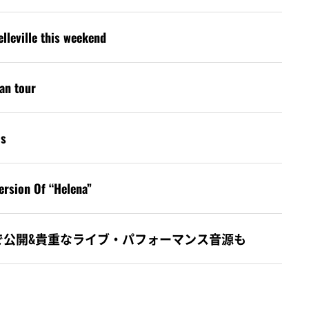
lleville this weekend
an tour
ls
rsion Of “Helena”
」のMVを4Kで公開&貴重なライブ・パフォーマンス音源も