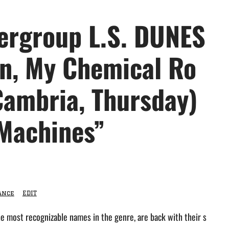
ergroup L.S. DUNES
n, My Chemical Ro
ambria, Thursday)
“Machines”
ance
EDIT
e most recognizable names in the genre, are back with their s