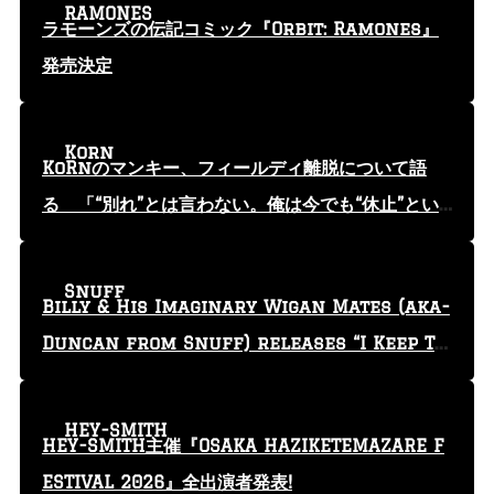
RAMONES
ラモーンズの伝記コミック『Orbit: Ramones』
発売決定
Korn
KoRnのマンキー、フィールディ離脱について語
る 「“別れ”とは言わない。俺は今でも“休止”とい
う言葉を使っている」
Snuff
Billy & His Imaginary Wigan Mates (aka-
Duncan from Snuff) releases “I Keep Tr
yin'” video
HEY-SMITH
HEY-SMITH主催『OSAKA HAZIKETEMAZARE F
ESTIVAL 2026』全出演者発表!