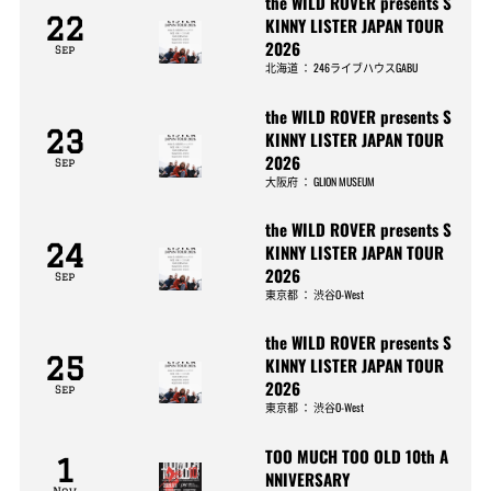
the WILD ROVER presents S
22
KINNY LISTER JAPAN TOUR
2026
Sep
北海道
：
246ライブハウスGABU
the WILD ROVER presents S
23
KINNY LISTER JAPAN TOUR
2026
Sep
大阪府
：
GLION MUSEUM
the WILD ROVER presents S
24
KINNY LISTER JAPAN TOUR
2026
Sep
東京都
：
渋谷O-West
the WILD ROVER presents S
25
KINNY LISTER JAPAN TOUR
2026
Sep
東京都
：
渋谷O-West
TOO MUCH TOO OLD 10th A
1
NNIVERSARY
Nov