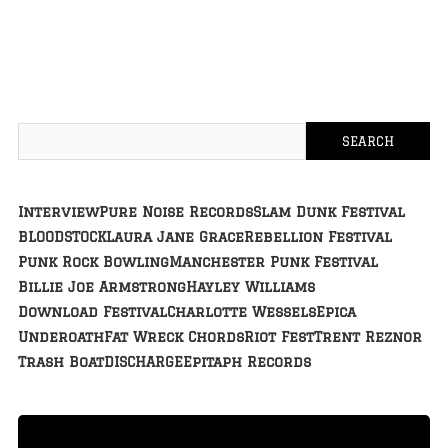
Interview
Pure Noise Records
Slam Dunk Festival
BLOODSTOCK
Laura Jane Grace
Rebellion Festival
Punk Rock Bowling
Manchester Punk Festival
Billie Joe Armstrong
Hayley Williams
Download Festival
Charlotte Wessels
Epica
Underoath
Fat Wreck Chords
Riot Fest
Trent Reznor
Trash Boat
DISCHARGE
Epitaph Records