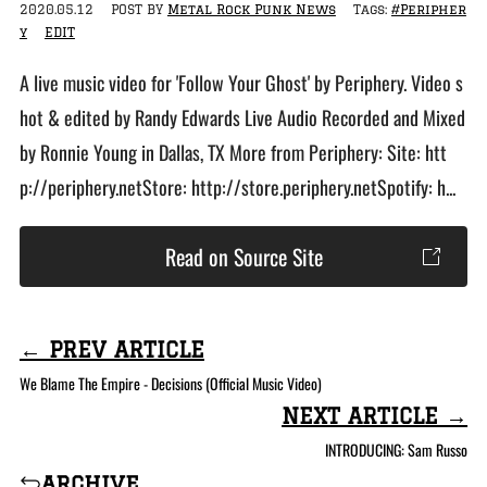
2020.05.12
POST BY
Metal Rock Punk News
Tags:
#Peripher
y
EDIT
A live music video for 'Follow Your Ghost' by Periphery. Video s
hot & edited by Randy Edwards Live Audio Recorded and Mixed
by Ronnie Young in Dallas, TX More from Periphery: Site: htt
p://periphery.netStore: http://store.periphery.netSpotify: h...
Read on Source Site
← PREV ARTICLE
We Blame The Empire - Decisions (Official Music Video)
NEXT ARTICLE →
INTRODUCING: Sam Russo
archive