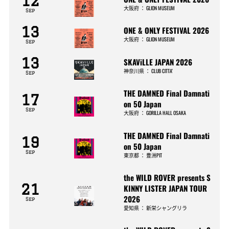
12
大阪府
：
GLION MUSEUM
Sep
13
ONE & ONLY FESTIVAL 2026
大阪府
：
GLION MUSEUM
Sep
13
SKAViLLE JAPAN 2026
神奈川県
：
CLUB CITTA’
Sep
THE DAMNED Final Damnati
17
on 50 Japan
Sep
大阪府
：
GORILLA HALL OSAKA
THE DAMNED Final Damnati
19
on 50 Japan
Sep
東京都
：
豊洲PIT
the WILD ROVER presents S
21
KINNY LISTER JAPAN TOUR
2026
Sep
愛知県
：
新栄シャングリラ