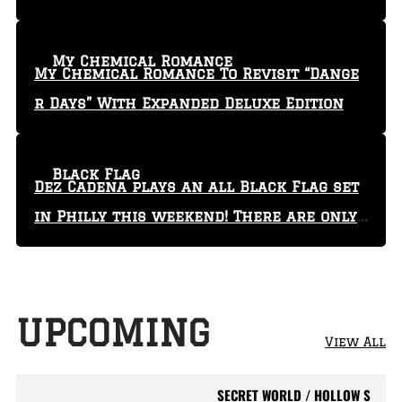
My Chemical Romance
My Chemical Romance To Revisit “Dange
r Days” With Expanded Deluxe Edition
Black Flag
Dez Cadena plays an all Black Flag set
in Philly this weekend! There are only
29 tickets left!
UPCOMING
View All
SECRET WORLD / HOLLOW S