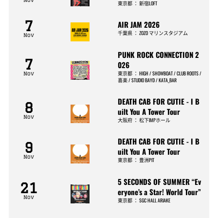
東京都
：
新宿LOFT
7
AIR JAM 2026
千葉県
：
ZOZO マリンスタジアム
Nov
PUNK ROCK CONNECTION 2
7
026
東京都
：
HIGH / SHOWBOAT / CLUB ROOTS /
Nov
喜楽 / STUDIO BAYD / KATA_BAR
DEATH CAB FOR CUTIE - I B
8
uilt You A Tower Tour
Nov
大阪府
：
松下IMPホール
DEATH CAB FOR CUTIE - I B
9
uilt You A Tower Tour
Nov
東京都
：
豊洲PIT
5 SECONDS OF SUMMER “Ev
21
eryone’s a Star! World Tour”
Nov
東京都
：
SGC HALL ARIAKE