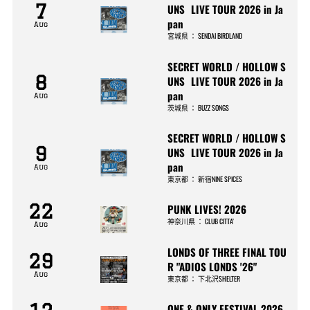
7
UNS LIVE TOUR 2026 in Ja
pan
Aug
宮城県
：
SENDAI BIRDLAND
SECRET WORLD / HOLLOW S
8
UNS LIVE TOUR 2026 in Ja
pan
Aug
茨城県
：
BUZZ SONGS
SECRET WORLD / HOLLOW S
9
UNS LIVE TOUR 2026 in Ja
pan
Aug
東京都
：
新宿NINE SPICES
22
PUNK LIVES! 2026
神奈川県
：
CLUB CITTA’
Aug
LONDS OF THREE FINAL TOU
29
R "ADIOS LONDS '26"
Aug
東京都
：
下北沢SHELTER
ONE & ONLY FESTIVAL 2026