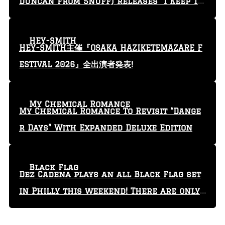
Duncan from Snuff) releases “I Keep Tr
yin'” video
HEY-SMITH
HEY-SMITH主催『OSAKA HAZIKETEMAZARE F
ESTIVAL 2026』全出演者発表!
My Chemical Romance
My Chemical Romance To Revisit “Dange
r Days” With Expanded Deluxe Edition
Black Flag
Dez Cadena plays an all Black Flag set
in Philly this weekend! There are only
29 tickets left!