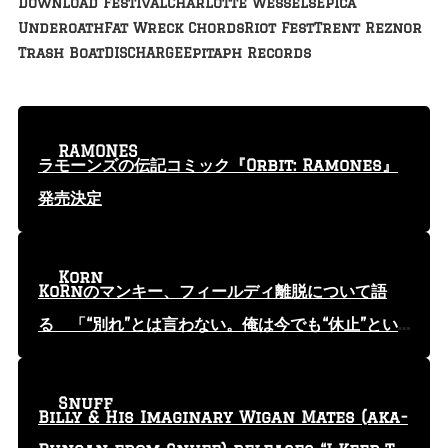
Download Festival
Charlotte Wessels
Epica
Underoath
Fat Wreck Chords
Riot Fest
Trent Reznor
Trash Boat
DISCHARGE
Epitaph Records
RAMONES
ラモーンズの伝記コミック『Orbit: Ramones』
発売決定
Korn
KoRnのマンキー、フィールディ離脱について語
る 「“別れ”とは言わない。俺は今でも“休止”とい
う言葉を使っている」
Snuff
Billy & His Imaginary Wigan Mates (aka-