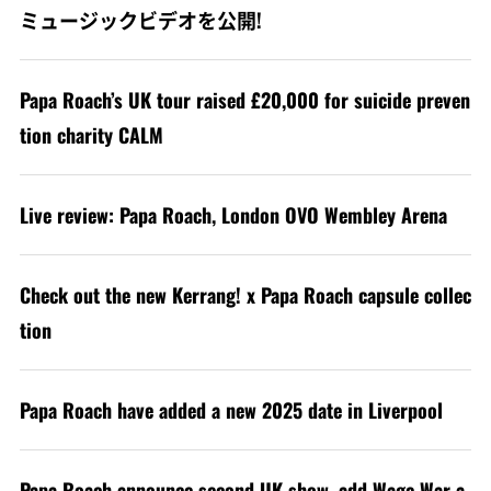
ミュージックビデオを公開!
Papa Roach’s UK tour raised £20,000 for suicide preven
tion charity CALM
Live review: Papa Roach, London OVO Wembley Arena
Check out the new Kerrang! x Papa Roach capsule collec
tion
Papa Roach have added a new 2025 date in Liverpool
Papa Roach announce second UK show, add Wage War a