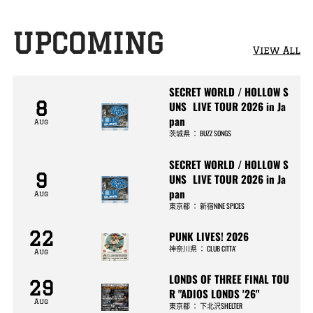
UPCOMING
View All
SECRET WORLD / HOLLOW S
8
UNS LIVE TOUR 2026 in Ja
pan
Aug
茨城県
：
BUZZ SONGS
SECRET WORLD / HOLLOW S
9
UNS LIVE TOUR 2026 in Ja
pan
Aug
東京都
：
新宿NINE SPICES
22
PUNK LIVES! 2026
神奈川県
：
CLUB CITTA’
Aug
LONDS OF THREE FINAL TOU
29
R "ADIOS LONDS '26"
Aug
東京都
：
下北沢SHELTER