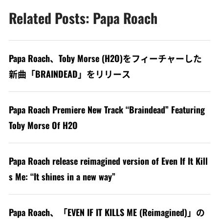
Related Posts: Papa Roach
Papa Roach、Toby Morse (H2O)をフィーチャーした
新曲「BRAINDEAD」をリリース
Papa Roach Premiere New Track “Braindead” Featuring
Toby Morse Of H2O
Papa Roach release reimagined version of Even If It Kill
s Me: “It shines in a new way”
Papa Roach、「EVEN IF IT KILLS ME (Reimagined)」の