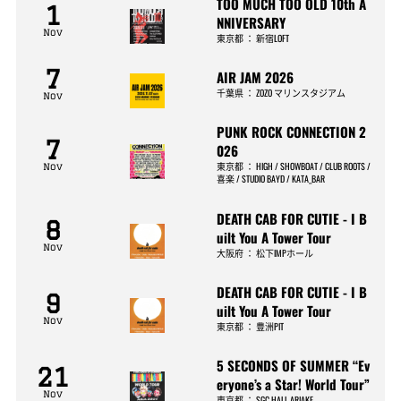
TOO MUCH TOO OLD 10th A
1
NNIVERSARY
Nov
東京都
：
新宿LOFT
7
AIR JAM 2026
千葉県
：
ZOZO マリンスタジアム
Nov
PUNK ROCK CONNECTION 2
7
026
東京都
：
HIGH / SHOWBOAT / CLUB ROOTS /
Nov
喜楽 / STUDIO BAYD / KATA_BAR
DEATH CAB FOR CUTIE - I B
8
uilt You A Tower Tour
Nov
大阪府
：
松下IMPホール
DEATH CAB FOR CUTIE - I B
9
uilt You A Tower Tour
Nov
東京都
：
豊洲PIT
5 SECONDS OF SUMMER “Ev
21
eryone’s a Star! World Tour”
Nov
東京都
：
SGC HALL ARIAKE