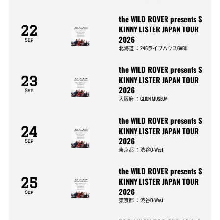
the WILD ROVER presents S
22
KINNY LISTER JAPAN TOUR
2026
Sep
北海道
：
246ライブハウスGABU
the WILD ROVER presents S
23
KINNY LISTER JAPAN TOUR
2026
Sep
大阪府
：
GLION MUSEUM
the WILD ROVER presents S
24
KINNY LISTER JAPAN TOUR
2026
Sep
東京都
：
渋谷O-West
the WILD ROVER presents S
25
KINNY LISTER JAPAN TOUR
2026
Sep
東京都
：
渋谷O-West