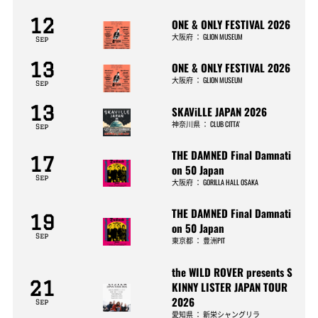
12
ONE & ONLY FESTIVAL 2026
大阪府
：
GLION MUSEUM
Sep
13
ONE & ONLY FESTIVAL 2026
大阪府
：
GLION MUSEUM
Sep
13
SKAViLLE JAPAN 2026
神奈川県
：
CLUB CITTA’
Sep
THE DAMNED Final Damnati
17
on 50 Japan
Sep
大阪府
：
GORILLA HALL OSAKA
THE DAMNED Final Damnati
19
on 50 Japan
Sep
東京都
：
豊洲PIT
the WILD ROVER presents S
21
KINNY LISTER JAPAN TOUR
2026
Sep
愛知県
：
新栄シャングリラ