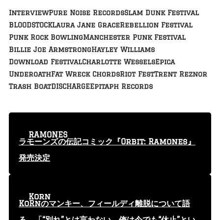
Interview
Pure Noise Records
Slam Dunk Festival
BLOODSTOCK
Laura Jane Grace
Rebellion Festival
Punk Rock Bowling
Manchester Punk Festival
Billie Joe Armstrong
Hayley Williams
Download Festival
Charlotte Wessels
Epica
Underoath
Fat Wreck Chords
Riot Fest
Trent Reznor
Trash Boat
DISCHARGE
Epitaph Records
RAMONES
ラモーンズの伝記コミック『Orbit: Ramones』
発売決定
Korn
KoRnのマンキー、フィールディ離脱について語
る 「“別れ”とは言わない。俺は今でも“休止”とい