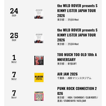
the WILD ROVER presents S
24
KINNY LISTER JAPAN TOUR
2026
Sep
東京都
：
渋谷O-West
the WILD ROVER presents S
25
KINNY LISTER JAPAN TOUR
2026
Sep
東京都
：
渋谷O-West
TOO MUCH TOO OLD 10th A
1
NNIVERSARY
Nov
東京都
：
新宿LOFT
7
AIR JAM 2026
千葉県
：
ZOZO マリンスタジアム
Nov
PUNK ROCK CONNECTION 2
7
026
東京都
：
HIGH / SHOWBOAT / CLUB ROOTS /
Nov
喜楽 / STUDIO BAYD / KATA_BAR