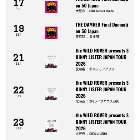
17
on 50 Japan
Sep
大阪府
：
GORILLA HALL OSAKA
THE DAMNED Final Damnati
19
on 50 Japan
Sep
東京都
：
豊洲PIT
the WILD ROVER presents S
21
KINNY LISTER JAPAN TOUR
2026
Sep
愛知県
：
新栄シャングリラ
the WILD ROVER presents S
22
KINNY LISTER JAPAN TOUR
2026
Sep
北海道
：
246ライブハウスGABU
the WILD ROVER presents S
23
KINNY LISTER JAPAN TOUR
2026
Sep
大阪府
：
GLION MUSEUM