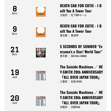
DEATH CAB FOR CUTIE - I B
8
uilt You A Tower Tour
Nov
大阪府
：
松下IMPホール
DEATH CAB FOR CUTIE - I B
9
uilt You A Tower Tour
Nov
東京都
：
豊洲PIT
5 SECONDS OF SUMMER “Ev
21
eryone’s a Star! World Tour”
Nov
東京都
：
SGC HALL ARIAKE
The Suicide Machines ／ HE
19
Y-SMITH 20th ANNIVERSARY
「ALL OVER JAPAN TOUR」
Jan
三重県
：
松阪 M’AXA
The Suicide Machines ／ HE
20
Y-SMITH 20th ANNIVERSARY
「ALL OVER JAPAN TOUR」
Jan
京都府
：
京都FANJ