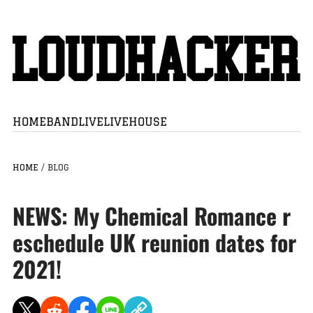
HOME
BAND
LIVE
LIVEHOUSE
HOME
/
BLOG
NEWS: My Chemical Romance r
eschedule UK reunion dates for
2021!