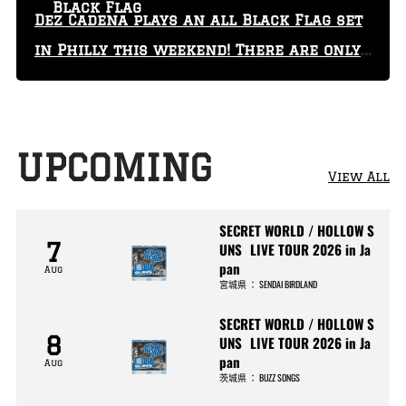
Black Flag
Dez Cadena plays an all Black Flag set
in Philly this weekend! There are only
29 tickets left!
UPCOMING
View All
SECRET WORLD / HOLLOW S
7
UNS LIVE TOUR 2026 in Ja
pan
Aug
宮城県
：
SENDAI BIRDLAND
SECRET WORLD / HOLLOW S
8
UNS LIVE TOUR 2026 in Ja
pan
Aug
茨城県
：
BUZZ SONGS