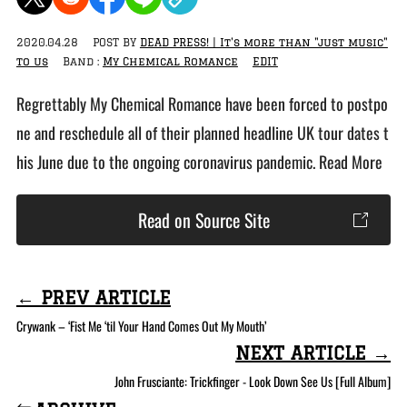
2020.04.28
POST BY
DEAD PRESS! | It's more than "just music"
to us
Band :
My Chemical Romance
EDIT
Regrettably My Chemical Romance have been forced to postpo
ne and reschedule all of their planned headline UK tour dates t
his June due to the ongoing coronavirus pandemic. Read More
Read on Source Site
← PREV ARTICLE
Crywank – ‘Fist Me ‘til Your Hand Comes Out My Mouth’
NEXT ARTICLE →
John Frusciante: Trickfinger - Look Down See Us [Full Album]