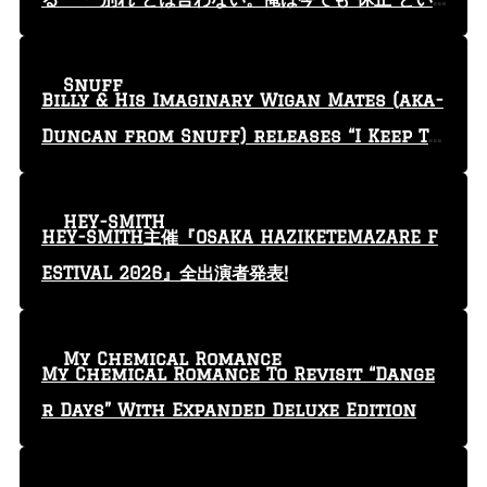
う言葉を使っている」
Snuff
Billy & His Imaginary Wigan Mates (aka-
Duncan from Snuff) releases “I Keep Tr
yin'” video
HEY-SMITH
HEY-SMITH主催『OSAKA HAZIKETEMAZARE F
ESTIVAL 2026』全出演者発表!
My Chemical Romance
My Chemical Romance To Revisit “Dange
r Days” With Expanded Deluxe Edition