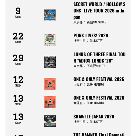
SECRET WORLD / HOLLOW S
9
UNS LIVE TOUR 2026 in Ja
pan
Aug
東京都
：
新宿NINE SPICES
22
PUNK LIVES! 2026
神奈川県
：
CLUB CITTA’
Aug
LONDS OF THREE FINAL TOU
29
R "ADIOS LONDS '26"
Aug
東京都
：
下北沢SHELTER
12
ONE & ONLY FESTIVAL 2026
大阪府
：
GLION MUSEUM
Sep
13
ONE & ONLY FESTIVAL 2026
大阪府
：
GLION MUSEUM
Sep
13
SKAViLLE JAPAN 2026
神奈川県
：
CLUB CITTA’
Sep
THE DAMNED Final Damnati