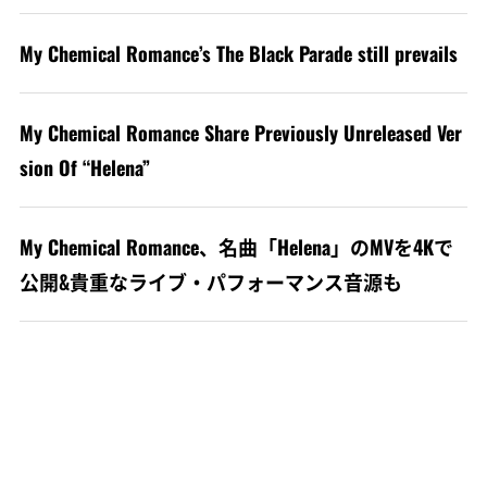
My Chemical Romance’s The Black Parade still prevails
My Chemical Romance Share Previously Unreleased Ver
sion Of “Helena”
My Chemical Romance、名曲「Helena」のMVを4Kで
公開&貴重なライブ・パフォーマンス音源も