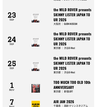
the WILD ROVER presents
23
SKINNY LISTER JAPAN TO
UR 2026
Sep
大阪府
：
GLION MUSEUM
the WILD ROVER presents
24
SKINNY LISTER JAPAN TO
UR 2026
Sep
東京都
：
渋谷O-West
the WILD ROVER presents
25
SKINNY LISTER JAPAN TO
UR 2026
Sep
東京都
：
渋谷O-West
TOO MUCH TOO OLD 10th
1
ANNIVERSARY
Nov
東京都
：
新宿LOFT
7
AIR JAM 2026
千葉県
：
ZOZO マリンスタジアム
Nov