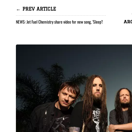
← PREV ARTICLE
NEWS: Jet Fuel Chemistry share video for new song, ‘Sleep’!
ar