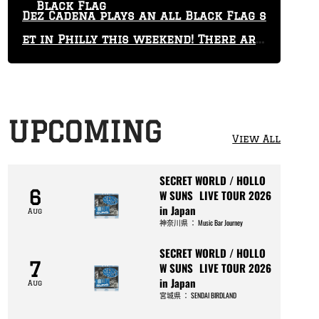
Black Flag
Dez Cadena plays an all Black Flag s
et in Philly this weekend! There are
only 29 tickets left!
UPCOMING
View All
SECRET WORLD / HOLLO
6
W SUNS LIVE TOUR 2026
in Japan
Aug
神奈川県
：
Music Bar Journey
SECRET WORLD / HOLLO
7
W SUNS LIVE TOUR 2026
in Japan
Aug
宮城県
：
SENDAI BIRDLAND