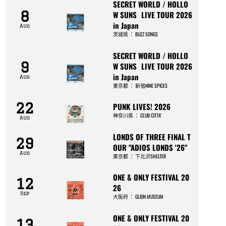
SECRET WORLD / HOLLO
8
W SUNS LIVE TOUR 2026
in Japan
Aug
茨城県
：
BUZZ SONGS
SECRET WORLD / HOLLO
9
W SUNS LIVE TOUR 2026
in Japan
Aug
東京都
：
新宿NINE SPICES
22
PUNK LIVES! 2026
神奈川県
：
CLUB CITTA’
Aug
LONDS OF THREE FINAL T
29
OUR "ADIOS LONDS '26"
Aug
東京都
：
下北沢SHELTER
ONE & ONLY FESTIVAL 20
12
26
Sep
大阪府
：
GLION MUSEUM
ONE & ONLY FESTIVAL 20
13