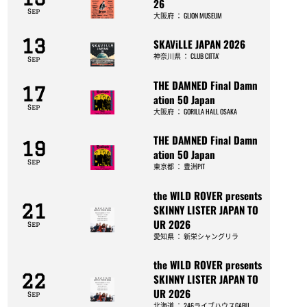
26
Sep
大阪府
：
GLION MUSEUM
13
SKAViLLE JAPAN 2026
神奈川県
：
CLUB CITTA’
Sep
THE DAMNED Final Damn
17
ation 50 Japan
Sep
大阪府
：
GORILLA HALL OSAKA
THE DAMNED Final Damn
19
ation 50 Japan
Sep
東京都
：
豊洲PIT
the WILD ROVER presents
21
SKINNY LISTER JAPAN TO
UR 2026
Sep
愛知県
：
新栄シャングリラ
the WILD ROVER presents
22
SKINNY LISTER JAPAN TO
UR 2026
Sep
北海道
：
246ライブハウスGABU