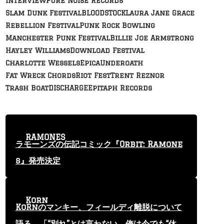
Interview
Pure Noise Records
Slam Dunk Festival
BLOODSTOCK
Laura Jane Grace
Rebellion Festival
Punk Rock Bowling
Manchester Punk Festival
Billie Joe Armstrong
Hayley Williams
Download Festival
Charlotte Wessels
Epica
Underoath
Fat Wreck Chords
Riot Fest
Trent Reznor
Trash Boat
DISCHARGE
Epitaph Records
RAMONES
ラモーンズの伝記コミック『Orbit: Ramone
s』発売決定
Korn
KoRnのマンキー、フィールディ離脱について
語る 「“別れ”とは言わない。俺は今でも“休