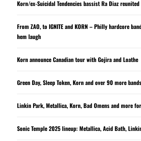
Korn/ex-Suicidal Tendencies bassist Ra Diaz reunited 
From ZAO, to IGNITE and KORN – Philly hardcore ban
hem laugh
Korn announce Canadian tour with Gojira and Loathe
Green Day, Sleep Token, Korn and over 90 more band
Linkin Park, Metallica, Korn, Bad Omens and more for
Sonic Temple 2025 lineup: Metallica, Acid Bath, Link