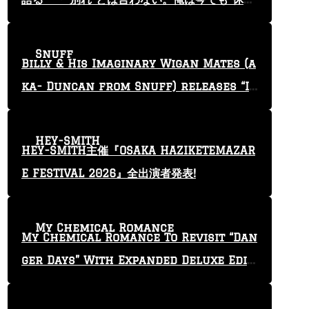
止”という言葉を使っている」
Snuff
Billy & His Imaginary Wigan Mates (a
ka- Duncan from Snuff) releases “I
Keep Tryin'” video
HEY-SMITH
HEY-SMITH主催『OSAKA HAZIKETEMAZAR
E FESTIVAL 2026』全出演者発表!
My Chemical Romance
My Chemical Romance To Revisit “Dan
ger Days” With Expanded Deluxe Editi
on