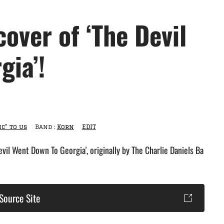
over of ‘The Devil
gia’!
ic" to us
Band :
Korn
EDIT
vil Went Down To Georgia', originally by The Charlie Daniels Ba
Source Site