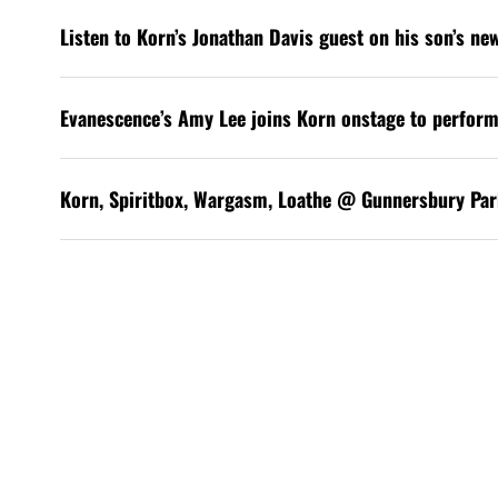
Listen to Korn’s Jonathan Davis guest on his son’s ne
Evanescence’s Amy Lee joins Korn onstage to perform
Korn, Spiritbox, Wargasm, Loathe @ Gunnersbury Par