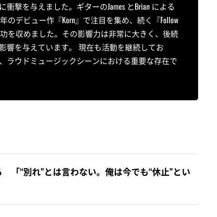
を与えました。ギターのJames とBrian による
のデビュー作『Korn』で注目を集め、続く『Follow
り世界的な成功を収めました。その影響力は非常に大きく、後続
影響を与えています。 現在も活動を継続してお
、ラウドミュージックシーンにおける重要な存在で
 「“別れ”とは言わない。俺は今でも“休止”とい