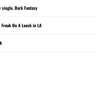
w single, Dark Fantasy
 Freak On A Leash in LA
k