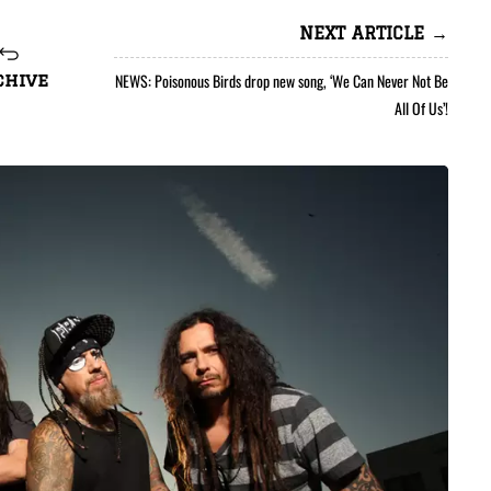
NEXT ARTICLE →
NEWS: Poisonous Birds drop new song, ‘We Can Never Not Be
chive
All Of Us’!