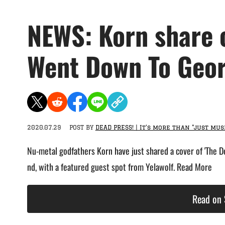
NEWS: Korn share c
Went Down To Geor
2020.07.29
POST BY
DEAD PRESS! | It's more than "just mus
Nu-metal godfathers Korn have just shared a cover of 'The De
nd, with a featured guest spot from Yelawolf. Read More
Read on 