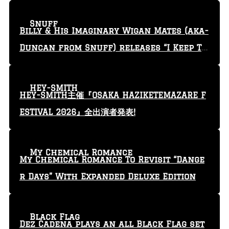
Snuff
Billy & His Imaginary Wigan Mates (aka-
Duncan from Snuff) releases “I Keep Tr
yin'” video
HEY-SMITH
HEY-SMITH主催『OSAKA HAZIKETEMAZARE F
ESTIVAL 2026』全出演者発表!
My Chemical Romance
My Chemical Romance To Revisit “Dange
r Days” With Expanded Deluxe Edition
Black Flag
Dez Cadena plays an all Black Flag set