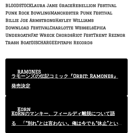
BLOODSTOCK
Laura Jane Grace
Rebellion Festival
Punk Rock Bowling
Manchester Punk Festival
Billie Joe Armstrong
Hayley Williams
Download Festival
Charlotte Wessels
Epica
Underoath
Fat Wreck Chords
Riot Fest
Trent Reznor
Trash Boat
DISCHARGE
Epitaph Records
RAMONES
ラモーンズの伝記コミック『Orbit: Ramones』
発売決定
Korn
KoRnのマンキー、フィールディ離脱について語
る 「“別れ”とは言わない。俺は今でも“休止”とい
う言葉を使っている」