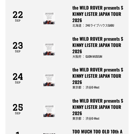
the WILD ROVER presents S
22
KINNY LISTER JAPAN TOUR
2026
Sep
北海道
：
246ライブハウスGABU
the WILD ROVER presents S
23
KINNY LISTER JAPAN TOUR
2026
Sep
大阪府
：
GLION MUSEUM
the WILD ROVER presents S
24
KINNY LISTER JAPAN TOUR
2026
Sep
東京都
：
渋谷O-West
the WILD ROVER presents S
25
KINNY LISTER JAPAN TOUR
2026
Sep
東京都
：
渋谷O-West
TOO MUCH TOO OLD 10th A