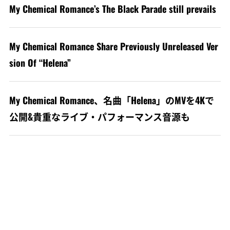
My Chemical Romance’s The Black Parade still prevails
My Chemical Romance Share Previously Unreleased Ver
sion Of “Helena”
My Chemical Romance、名曲「Helena」のMVを4Kで
公開&貴重なライブ・パフォーマンス音源も