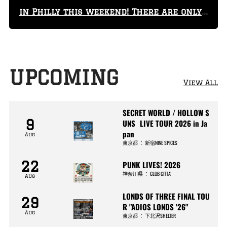
in Philly this weekend! There are only
29 tickets left!
UPCOMING
View All
SECRET WORLD / HOLLOW S
9
UNS LIVE TOUR 2026 in Ja
pan
Aug
東京都
：
新宿NINE SPICES
22
PUNK LIVES! 2026
神奈川県
：
CLUB CITTA’
Aug
LONDS OF THREE FINAL TOU
29
R "ADIOS LONDS '26"
Aug
東京都
：
下北沢SHELTER