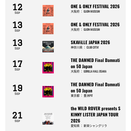
12
ONE & ONLY FESTIVAL 2026
大阪府
：
GLION MUSEUM
Sep
13
ONE & ONLY FESTIVAL 2026
大阪府
：
GLION MUSEUM
Sep
13
SKAViLLE JAPAN 2026
神奈川県
：
CLUB CITTA’
Sep
THE DAMNED Final Damnati
17
on 50 Japan
Sep
大阪府
：
GORILLA HALL OSAKA
THE DAMNED Final Damnati
19
on 50 Japan
Sep
東京都
：
豊洲PIT
the WILD ROVER presents S
21
KINNY LISTER JAPAN TOUR
2026
Sep
愛知県
：
新栄シャングリラ