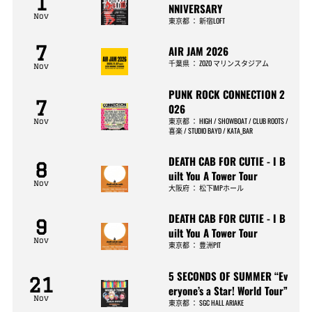
1
NNIVERSARY
Nov
東京都
：
新宿LOFT
7
AIR JAM 2026
千葉県
：
ZOZO マリンスタジアム
Nov
PUNK ROCK CONNECTION 2
7
026
東京都
：
HIGH / SHOWBOAT / CLUB ROOTS /
Nov
喜楽 / STUDIO BAYD / KATA_BAR
DEATH CAB FOR CUTIE - I B
8
uilt You A Tower Tour
Nov
大阪府
：
松下IMPホール
DEATH CAB FOR CUTIE - I B
9
uilt You A Tower Tour
Nov
東京都
：
豊洲PIT
5 SECONDS OF SUMMER “Ev
21
eryone’s a Star! World Tour”
Nov
東京都
：
SGC HALL ARIAKE