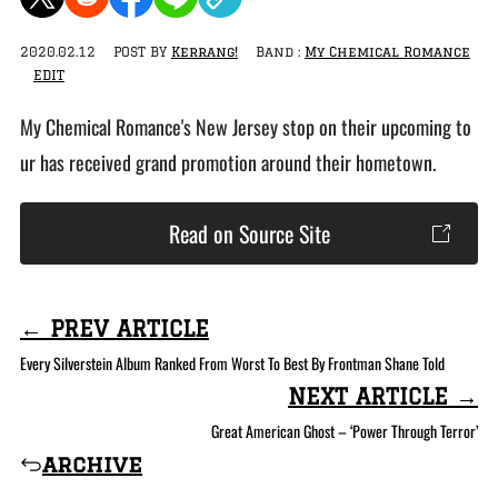
2020.02.12
POST BY
Kerrang!
Band :
My Chemical Romance
EDIT
My Chemical Romance's New Jersey stop on their upcoming to
ur has received grand promotion around their hometown.
Read on Source Site
← PREV ARTICLE
Every Silverstein Album Ranked From Worst To Best By Frontman Shane Told
NEXT ARTICLE →
Great American Ghost – ‘Power Through Terror’
archive