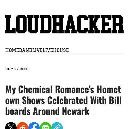
HOME
BAND
LIVE
LIVEHOUSE
HOME
/
BLOG
My Chemical Romance's Homet
own Shows Celebrated With Bill
boards Around Newark