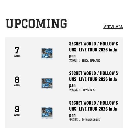
UPCOMING
View All
SECRET WORLD / HOLLOW S
7
UNS LIVE TOUR 2026 in Ja
pan
Aug
宮城県
：
SENDAI BIRDLAND
SECRET WORLD / HOLLOW S
8
UNS LIVE TOUR 2026 in Ja
pan
Aug
茨城県
：
BUZZ SONGS
SECRET WORLD / HOLLOW S
9
UNS LIVE TOUR 2026 in Ja
pan
Aug
東京都
：
新宿NINE SPICES