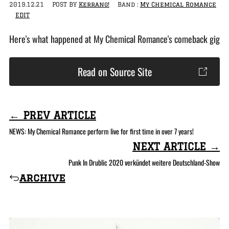
2019.12.21
POST BY
Kerrang!
Band :
My Chemical Romance
EDIT
Here's what happened at My Chemical Romance's comeback gig
Read on Source Site
← PREV ARTICLE
NEWS: My Chemical Romance perform live for first time in over 7 years!
NEXT ARTICLE →
Punk In Drublic 2020 verkündet weitere Deutschland-Show
archive