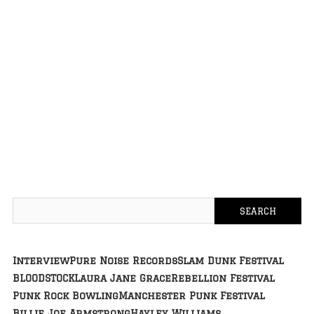
Interview
Pure Noise Records
Slam Dunk Festival
BLOODSTOCK
Laura Jane Grace
Rebellion Festival
Punk Rock Bowling
Manchester Punk Festival
Billie Joe Armstrong
Hayley Williams