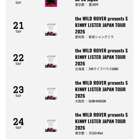
Sep
東京都
：
豊洲PIT
the WILD ROVER presents S
21
KINNY LISTER JAPAN TOUR
2026
Sep
愛知県
：
新栄シャングリラ
the WILD ROVER presents S
22
KINNY LISTER JAPAN TOUR
2026
Sep
北海道
：
246ライブハウスGABU
the WILD ROVER presents S
23
KINNY LISTER JAPAN TOUR
2026
Sep
大阪府
：
GLION MUSEUM
the WILD ROVER presents S
24
KINNY LISTER JAPAN TOUR
2026
Sep
東京都
：
渋谷O-West