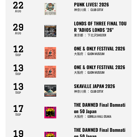
22
PUNK LIVES! 2026
神奈川県
：
CLUB CITTA’
Aug
LONDS OF THREE FINAL TOU
29
R "ADIOS LONDS '26"
Aug
東京都
：
下北沢SHELTER
12
ONE & ONLY FESTIVAL 2026
大阪府
：
GLION MUSEUM
Sep
13
ONE & ONLY FESTIVAL 2026
大阪府
：
GLION MUSEUM
Sep
13
SKAViLLE JAPAN 2026
神奈川県
：
CLUB CITTA’
Sep
THE DAMNED Final Damnati
17
on 50 Japan
Sep
大阪府
：
GORILLA HALL OSAKA
THE DAMNED Final Damnati
19
on 50 Japan