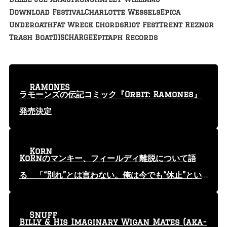
Download Festival
Charlotte Wessels
Epica
Underoath
Fat Wreck Chords
Riot Fest
Trent Reznor
Trash Boat
DISCHARGE
Epitaph Records
RAMONES
ラモーンズの伝記コミック『Orbit: Ramones』
発売決定
Korn
KoRnのマンキー、フィールディ離脱について語
る 「“別れ”とは言わない。俺は今でも“休止”とい
う言葉を使っている」
Snuff
Billy & His Imaginary Wigan Mates (aka-