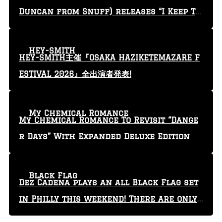
Duncan from Snuff) releases “I Keep Tr
yin'” video
HEY-SMITH
HEY-SMITH主催『OSAKA HAZIKETEMAZARE F
ESTIVAL 2026』全出演者発表!
My Chemical Romance
My Chemical Romance To Revisit “Dange
r Days” With Expanded Deluxe Edition
Black Flag
Dez Cadena plays an all Black Flag set
in Philly this weekend! There are only
29 tickets left!