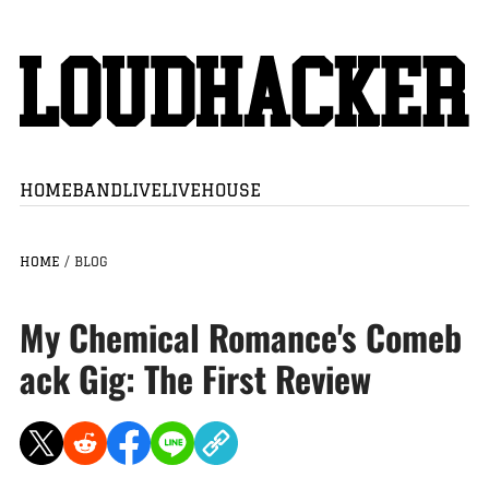
HOME
BAND
LIVE
LIVEHOUSE
HOME
/
BLOG
My Chemical Romance's Comeb
ack Gig: The First Review