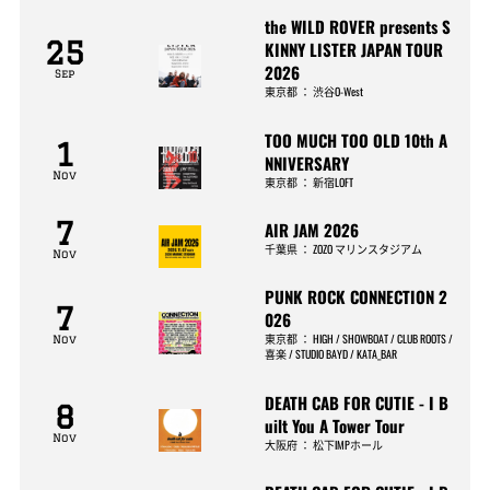
the WILD ROVER presents S
25
KINNY LISTER JAPAN TOUR
2026
Sep
東京都
：
渋谷O-West
TOO MUCH TOO OLD 10th A
1
NNIVERSARY
Nov
東京都
：
新宿LOFT
7
AIR JAM 2026
千葉県
：
ZOZO マリンスタジアム
Nov
PUNK ROCK CONNECTION 2
7
026
東京都
：
HIGH / SHOWBOAT / CLUB ROOTS /
Nov
喜楽 / STUDIO BAYD / KATA_BAR
DEATH CAB FOR CUTIE - I B
8
uilt You A Tower Tour
Nov
大阪府
：
松下IMPホール