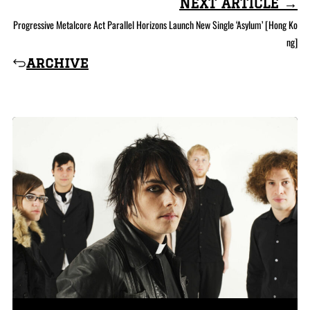
NEXT ARTICLE →
Progressive Metalcore Act Parallel Horizons Launch New Single ‘Asylum’ [Hong Ko
ng]
archive