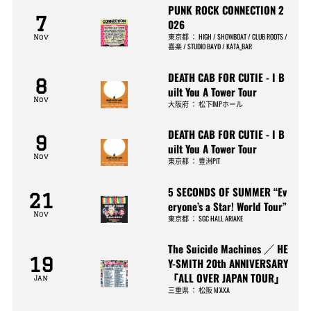
PUNK ROCK CONNECTION 2
7
026
東京都
：
HIGH / SHOWBOAT / CLUB ROOTS /
Nov
喜楽 / STUDIO BAYD / KATA_BAR
DEATH CAB FOR CUTIE - I B
8
uilt You A Tower Tour
Nov
大阪府
：
松下IMPホール
DEATH CAB FOR CUTIE - I B
9
uilt You A Tower Tour
Nov
東京都
：
豊洲PIT
5 SECONDS OF SUMMER “Ev
21
eryone’s a Star! World Tour”
Nov
東京都
：
SGC HALL ARIAKE
The Suicide Machines ／ HE
19
Y-SMITH 20th ANNIVERSARY
「ALL OVER JAPAN TOUR」
Jan
三重県
：
松阪 M’AXA