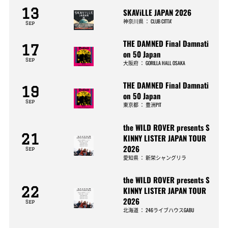
13
SKAViLLE JAPAN 2026
神奈川県
：
CLUB CITTA’
Sep
THE DAMNED Final Damnati
17
on 50 Japan
Sep
大阪府
：
GORILLA HALL OSAKA
THE DAMNED Final Damnati
19
on 50 Japan
Sep
東京都
：
豊洲PIT
the WILD ROVER presents S
21
KINNY LISTER JAPAN TOUR
2026
Sep
愛知県
：
新栄シャングリラ
the WILD ROVER presents S
22
KINNY LISTER JAPAN TOUR
2026
Sep
北海道
：
246ライブハウスGABU