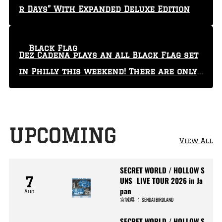
r Days” With Expanded Deluxe Edition
Black Flag
Dez Cadena plays an all Black Flag set
in Philly this weekend! There are only
29 tickets left!
UPCOMING
View All
SECRET WORLD / HOLLOW S
7
UNS LIVE TOUR 2026 in Ja
pan
Aug
宮城県
：
SENDAI BIRDLAND
SECRET WORLD / HOLLOW S