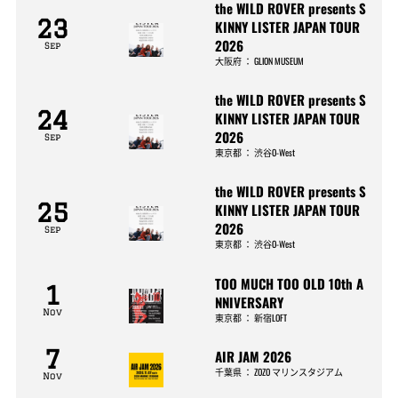
the WILD ROVER presents S
23
KINNY LISTER JAPAN TOUR
2026
Sep
大阪府
：
GLION MUSEUM
the WILD ROVER presents S
24
KINNY LISTER JAPAN TOUR
2026
Sep
東京都
：
渋谷O-West
the WILD ROVER presents S
25
KINNY LISTER JAPAN TOUR
2026
Sep
東京都
：
渋谷O-West
TOO MUCH TOO OLD 10th A
1
NNIVERSARY
Nov
東京都
：
新宿LOFT
7
AIR JAM 2026
千葉県
：
ZOZO マリンスタジアム
Nov