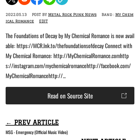
2022.05.13
POST BY
Metal Rock Punk News
Band :
My Chem
ical Romance
EDIT
The Foundations of Decay by My Chemical Romance is now avail
able: https://MCR.lnk.to/thefoundationsofdecay Connect with
My Chemical Romance: http://MyChemicalRomance.comhttp
s://instagram.com/mychemicalromancehttp://facebook.com/
MyChemicalRomancehttp://...
Read on Source Site
← PREV ARTICLE
MSG - Emergency (Official Music Video)