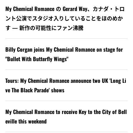
My Chemical Romance の Gerard Way、カナダ・トロ
ント公演でスタジオ入りしていることをほのめか
す — 新作の可能性にファン沸騰
Billy Corgan joins My Chemical Romance on stage for
"Bullet With Butterfly Wings"
Tours: My Chemical Romance announce two UK 'Long Li
ve The Black Parade' shows
My Chemical Romance to receive Key to the City of Bell
eville this weekend