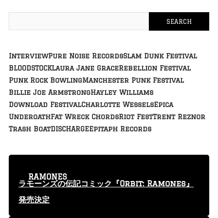
Interview
Pure Noise Records
Slam Dunk Festival
BLOODSTOCK
Laura Jane Grace
Rebellion Festival
Punk Rock Bowling
Manchester Punk Festival
Billie Joe Armstrong
Hayley Williams
Download Festival
Charlotte Wessels
Epica
Underoath
Fat Wreck Chords
Riot Fest
Trent Reznor
Trash Boat
DISCHARGE
Epitaph Records
RAMONES
ラモーンズの伝記コミック『Orbit: Ramones』
発売決定