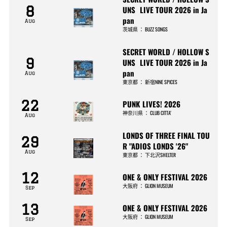
8
UNS LIVE TOUR 2026 in Ja
pan
Aug
茨城県
：
BUZZ SONGS
SECRET WORLD / HOLLOW S
9
UNS LIVE TOUR 2026 in Ja
pan
Aug
東京都
：
新宿NINE SPICES
22
PUNK LIVES! 2026
神奈川県
：
CLUB CITTA’
Aug
LONDS OF THREE FINAL TOU
29
R "ADIOS LONDS '26"
Aug
東京都
：
下北沢SHELTER
12
ONE & ONLY FESTIVAL 2026
大阪府
：
GLION MUSEUM
Sep
13
ONE & ONLY FESTIVAL 2026
大阪府
：
GLION MUSEUM
Sep