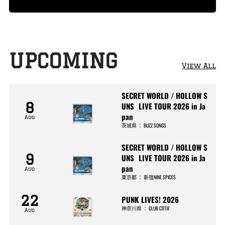
29 tickets left!
UPCOMING
View All
SECRET WORLD / HOLLOW S
8
UNS LIVE TOUR 2026 in Ja
pan
Aug
茨城県
：
BUZZ SONGS
SECRET WORLD / HOLLOW S
9
UNS LIVE TOUR 2026 in Ja
pan
Aug
東京都
：
新宿NINE SPICES
22
PUNK LIVES! 2026
神奈川県
：
CLUB CITTA’
Aug