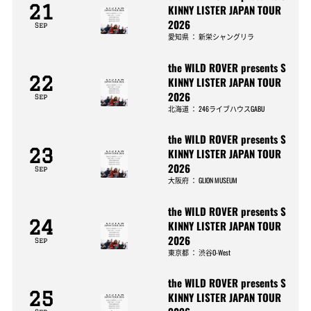
21
KINNY LISTER JAPAN TOUR
2026
Sep
愛知県
：
新栄シャングリラ
the WILD ROVER presents S
22
KINNY LISTER JAPAN TOUR
2026
Sep
北海道
：
246ライブハウスGABU
the WILD ROVER presents S
23
KINNY LISTER JAPAN TOUR
2026
Sep
大阪府
：
GLION MUSEUM
the WILD ROVER presents S
24
KINNY LISTER JAPAN TOUR
2026
Sep
東京都
：
渋谷O-West
the WILD ROVER presents S
25
KINNY LISTER JAPAN TOUR