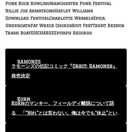
Punk Rock Bowling
Manchester Punk Festival
Billie Joe Armstrong
Hayley Williams
Download Festival
Charlotte Wessels
Epica
Underoath
Fat Wreck Chords
Riot Fest
Trent Reznor
Trash Boat
DISCHARGE
Epitaph Records
RAMONES
ラモーンズの伝記コミック『Orbit: Ramones』
発売決定
Korn
KoRnのマンキー、フィールディ離脱について語
る 「“別れ”とは言わない。俺は今でも“休止”とい
う言葉を使っている」