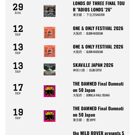
LONDS OF THREE FINAL TOU
29
R "ADIOS LONDS '26"
Aug
東京都
：
下北沢SHELTER
12
ONE & ONLY FESTIVAL 2026
大阪府
：
GLION MUSEUM
Sep
13
ONE & ONLY FESTIVAL 2026
大阪府
：
GLION MUSEUM
Sep
13
SKAViLLE JAPAN 2026
神奈川県
：
CLUB CITTA’
Sep
THE DAMNED Final Damnati
17
on 50 Japan
Sep
大阪府
：
GORILLA HALL OSAKA
THE DAMNED Final Damnati
19
on 50 Japan
Sep
東京都
：
豊洲PIT
the WILD ROVER presents S