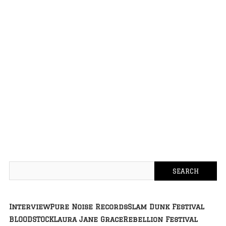
Interview
Pure Noise Records
Slam Dunk Festival
BLOODSTOCK
Laura Jane Grace
Rebellion Festival