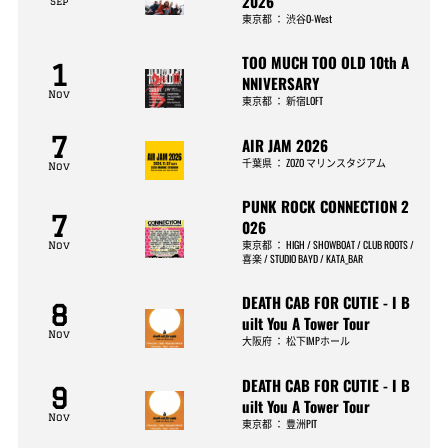
2026
Sep
東京都
：
渋谷O-West
TOO MUCH TOO OLD 10th A
1
NNIVERSARY
Nov
東京都
：
新宿LOFT
7
AIR JAM 2026
千葉県
：
ZOZO マリンスタジアム
Nov
PUNK ROCK CONNECTION 2
7
026
東京都
：
HIGH / SHOWBOAT / CLUB ROOTS /
Nov
喜楽 / STUDIO BAYD / KATA_BAR
DEATH CAB FOR CUTIE - I B
8
uilt You A Tower Tour
Nov
大阪府
：
松下IMPホール
DEATH CAB FOR CUTIE - I B
9
uilt You A Tower Tour
Nov
東京都
：
豊洲PIT