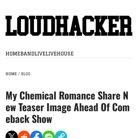
HOME
BAND
LIVE
LIVEHOUSE
HOME
/
BLOG
My Chemical Romance Share N
ew Teaser Image Ahead Of Com
eback Show