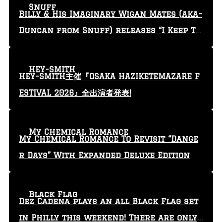
Snuff
Billy & His Imaginary Wigan Mates (aka-
Duncan from Snuff) releases “I Keep Tr
yin'” video
HEY-SMITH
HEY-SMITH主催『OSAKA HAZIKETEMAZARE F
ESTIVAL 2026』全出演者発表!
My Chemical Romance
My Chemical Romance To Revisit “Dange
r Days” With Expanded Deluxe Edition
Black Flag
Dez Cadena plays an all Black Flag set
in Philly this weekend! There are only