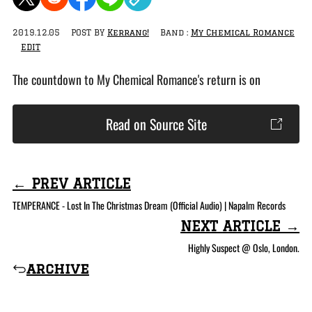
2019.12.05
POST BY
Kerrang!
Band :
My Chemical Romance
EDIT
The countdown to My Chemical Romance's return is on
Read on Source Site
← PREV ARTICLE
TEMPERANCE - Lost In The Christmas Dream (Official Audio) | Napalm Records
NEXT ARTICLE →
Highly Suspect @ Oslo, London.
archive