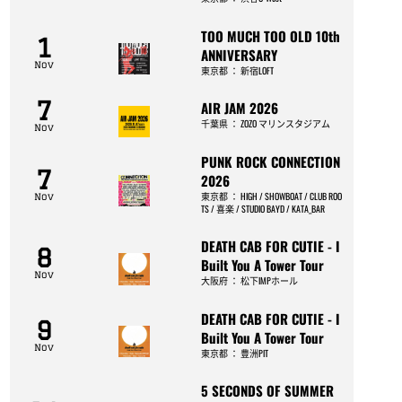
TOO MUCH TOO OLD 10th
1
ANNIVERSARY
Nov
東京都
：
新宿LOFT
7
AIR JAM 2026
千葉県
：
ZOZO マリンスタジアム
Nov
PUNK ROCK CONNECTION
7
2026
東京都
：
HIGH / SHOWBOAT / CLUB ROO
Nov
TS / 喜楽 / STUDIO BAYD / KATA_BAR
DEATH CAB FOR CUTIE - I
8
Built You A Tower Tour
Nov
大阪府
：
松下IMPホール
DEATH CAB FOR CUTIE - I
9
Built You A Tower Tour
Nov
東京都
：
豊洲PIT
5 SECONDS OF SUMMER