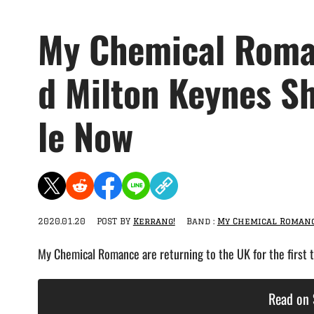
My Chemical Roma
d Milton Keynes S
le Now
2020.01.20
POST BY
Kerrang!
Band :
My Chemical Roman
My Chemical Romance are returning to the UK for the first t
Read on 