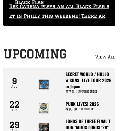
Black Flag
Dez Cadena plays an all Black Flag s
et in Philly this weekend! There are
only 29 tickets left!
UPCOMING
View All
SECRET WORLD / HOLLO
9
W SUNS LIVE TOUR 2026
in Japan
Aug
東京都
：
新宿NINE SPICES
22
PUNK LIVES! 2026
神奈川県
：
CLUB CITTA’
Aug
LONDS OF THREE FINAL T
29
OUR "ADIOS LONDS '26"
Aug