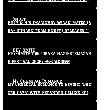
止”という言葉を使っている」
Snuff
Billy & His Imaginary Wigan Mates (a
ka- Duncan from Snuff) releases “I
Keep Tryin'” video
HEY-SMITH
HEY-SMITH主催『OSAKA HAZIKETEMAZAR
E FESTIVAL 2026』全出演者発表!
My Chemical Romance
My Chemical Romance To Revisit “Dan
ger Days” With Expanded Deluxe Editi
on