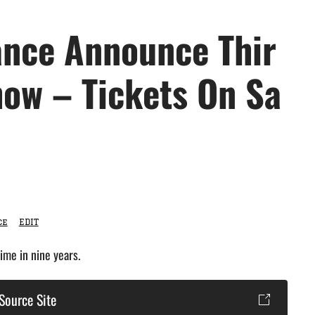
nce Announce Thir
how – Tickets On Sa
ce
EDIT
ime in nine years.
Source Site