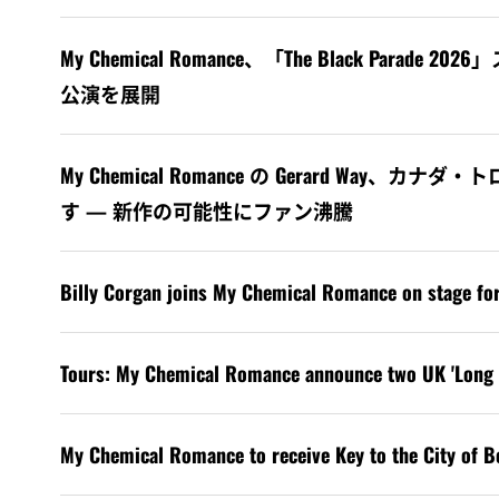
My Chemical Romance、「The Black Par
公演を展開
My Chemical Romance の Gerard W
す — 新作の可能性にファン沸騰
Billy Corgan joins My Chemical Romance on stage for 
Tours: My Chemical Romance announce two UK 'Long L
My Chemical Romance to receive Key to the City of Be