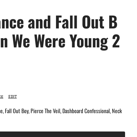
ce and Fall Out B
en We Were Young 2
ce
EDIT
Fall Out Boy, Pierce The Veil, Dashboard Confessional, Neck