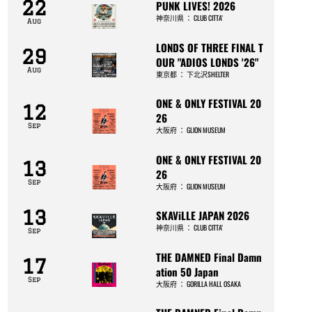
22
PUNK LIVES! 2026
神奈川県
：
CLUB CITTA’
Aug
LONDS OF THREE FINAL T
29
OUR "ADIOS LONDS '26"
Aug
東京都
：
下北沢SHELTER
ONE & ONLY FESTIVAL 20
12
26
Sep
大阪府
：
GLION MUSEUM
ONE & ONLY FESTIVAL 20
13
26
Sep
大阪府
：
GLION MUSEUM
13
SKAViLLE JAPAN 2026
神奈川県
：
CLUB CITTA’
Sep
THE DAMNED Final Damn
17
ation 50 Japan
Sep
大阪府
：
GORILLA HALL OSAKA