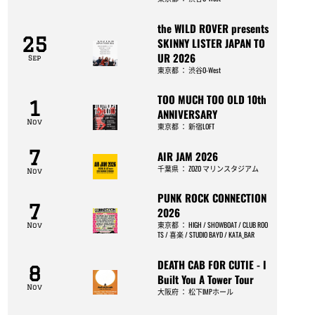
the WILD ROVER presents
25
SKINNY LISTER JAPAN TO
UR 2026
Sep
東京都
：
渋谷O-West
TOO MUCH TOO OLD 10th
1
ANNIVERSARY
Nov
東京都
：
新宿LOFT
7
AIR JAM 2026
千葉県
：
ZOZO マリンスタジアム
Nov
PUNK ROCK CONNECTION
7
2026
東京都
：
HIGH / SHOWBOAT / CLUB ROO
Nov
TS / 喜楽 / STUDIO BAYD / KATA_BAR
DEATH CAB FOR CUTIE - I
8
Built You A Tower Tour
Nov
大阪府
：
松下IMPホール