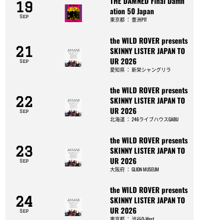
THE DAMNED Final Damn
19
ation 50 Japan
Sep
東京都
：
豊洲PIT
the WILD ROVER presents
21
SKINNY LISTER JAPAN TO
UR 2026
Sep
愛知県
：
新栄シャングリラ
the WILD ROVER presents
22
SKINNY LISTER JAPAN TO
UR 2026
Sep
北海道
：
246ライブハウスGABU
the WILD ROVER presents
23
SKINNY LISTER JAPAN TO
UR 2026
Sep
大阪府
：
GLION MUSEUM
the WILD ROVER presents
24
SKINNY LISTER JAPAN TO
UR 2026
Sep
東京都
：
渋谷O-West