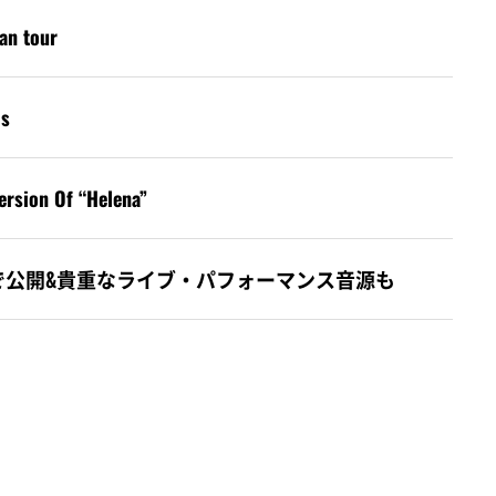
an tour
ls
rsion Of “Helena”
」のMVを4Kで公開&貴重なライブ・パフォーマンス音源も