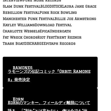
Interview
Pure Noise Records
Slam Dunk Festival
BLOODSTOCK
Laura Jane Grace
Rebellion Festival
Punk Rock Bowling
Manchester Punk Festival
Billie Joe Armstrong
Hayley Williams
Download Festival
Charlotte Wessels
Epica
Underoath
Fat Wreck Chords
Riot Fest
Trent Reznor
Trash Boat
DISCHARGE
Epitaph Records
RAMONES
ラモーンズの伝記コミック『Orbit: Ramone
s』発売決定
Korn
KoRnのマンキー、フィールディ離脱について
語る 「“別れ”とは言わない。俺は今でも“休