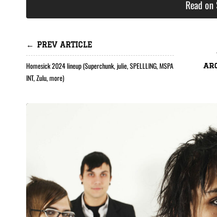
Read on 
← PREV ARTICLE
Homesick 2024 lineup (Superchunk, julie, SPELLLING, MSPA
ar
INT, Zulu, more)