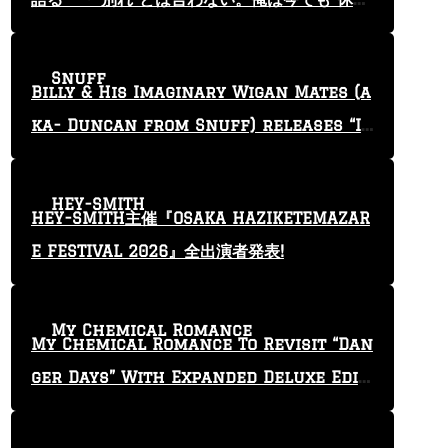
止”という言葉を使っている」
Snuff
Billy & His Imaginary Wigan Mates (a
ka- Duncan from Snuff) releases “I
Keep Tryin'” video
HEY-SMITH
HEY-SMITH主催『OSAKA HAZIKETEMAZAR
E FESTIVAL 2026』全出演者発表!
My Chemical Romance
My Chemical Romance To Revisit “Dan
ger Days” With Expanded Deluxe Editi
on