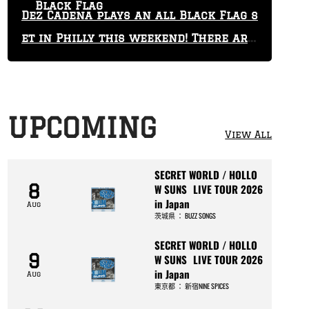
Black Flag
Dez Cadena plays an all Black Flag s
et in Philly this weekend! There are
only 29 tickets left!
UPCOMING
View All
SECRET WORLD / HOLLO
8
W SUNS LIVE TOUR 2026
in Japan
Aug
茨城県
：
BUZZ SONGS
SECRET WORLD / HOLLO
9
W SUNS LIVE TOUR 2026
in Japan
Aug
東京都
：
新宿NINE SPICES