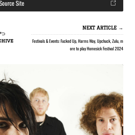
Source Site
NEXT ARTICLE →
Festivals & Events: Fucked Up, Harms Way, Upchuck, Zulu, m
chive
ore to play Homesick Festival 2024