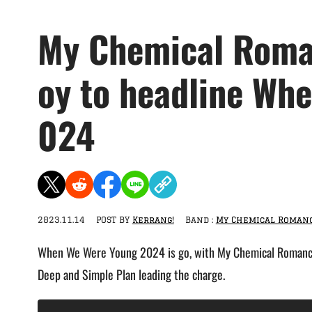
My Chemical Roman
oy to headline Wh
024
2023.11.14
POST BY
Kerrang!
Band :
My Chemical Roman
When We Were Young 2024 is go, with My Chemical Romance, 
Deep and Simple Plan leading the charge.