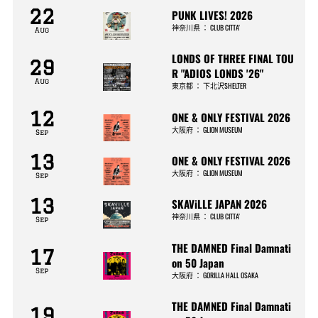
22
PUNK LIVES! 2026
神奈川県
：
CLUB CITTA’
Aug
LONDS OF THREE FINAL TOU
29
R "ADIOS LONDS '26"
Aug
東京都
：
下北沢SHELTER
12
ONE & ONLY FESTIVAL 2026
大阪府
：
GLION MUSEUM
Sep
13
ONE & ONLY FESTIVAL 2026
大阪府
：
GLION MUSEUM
Sep
13
SKAViLLE JAPAN 2026
神奈川県
：
CLUB CITTA’
Sep
THE DAMNED Final Damnati
17
on 50 Japan
Sep
大阪府
：
GORILLA HALL OSAKA
THE DAMNED Final Damnati
19