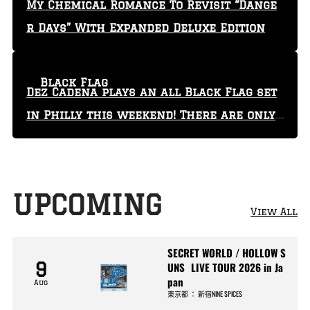
My Chemical Romance To Revisit “Dange
r Days” With Expanded Deluxe Edition
Black Flag
Dez Cadena plays an all Black Flag set
in Philly this weekend! There are only
29 tickets left!
UPCOMING
View All
SECRET WORLD / HOLLOW S
9
UNS LIVE TOUR 2026 in Ja
pan
Aug
東京都
：
新宿NINE SPICES