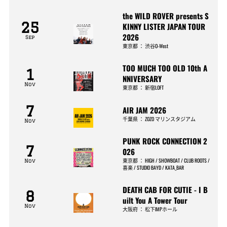
the WILD ROVER presents S
25
KINNY LISTER JAPAN TOUR
2026
Sep
東京都
：
渋谷O-West
TOO MUCH TOO OLD 10th A
1
NNIVERSARY
Nov
東京都
：
新宿LOFT
7
AIR JAM 2026
千葉県
：
ZOZO マリンスタジアム
Nov
PUNK ROCK CONNECTION 2
7
026
東京都
：
HIGH / SHOWBOAT / CLUB ROOTS /
Nov
喜楽 / STUDIO BAYD / KATA_BAR
DEATH CAB FOR CUTIE - I B
8
uilt You A Tower Tour
Nov
大阪府
：
松下IMPホール