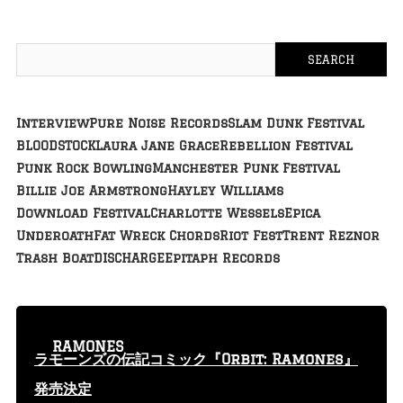
Interview
Pure Noise Records
Slam Dunk Festival
BLOODSTOCK
Laura Jane Grace
Rebellion Festival
Punk Rock Bowling
Manchester Punk Festival
Billie Joe Armstrong
Hayley Williams
Download Festival
Charlotte Wessels
Epica
Underoath
Fat Wreck Chords
Riot Fest
Trent Reznor
Trash Boat
DISCHARGE
Epitaph Records
RAMONES
ラモーンズの伝記コミック『Orbit: Ramones』
発売決定