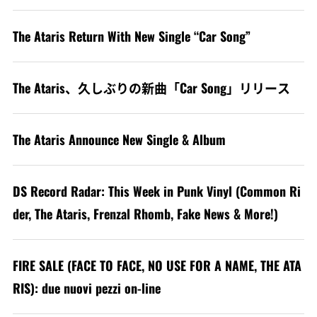
The Ataris Return With New Single “Car Song”
The Ataris、久しぶりの新曲「Car Song」リリース
The Ataris Announce New Single & Album
DS Record Radar: This Week in Punk Vinyl (Common Ri
der, The Ataris, Frenzal Rhomb, Fake News & More!)
FIRE SALE (FACE TO FACE, NO USE FOR A NAME, THE ATA
RIS): due nuovi pezzi on-line