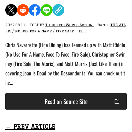
2022.08.11
POST BY
Thoughts Words Action
Band :
THE ATA
RIS
/
No Use for a Name
/
Fire Sale
EDIT
Chris Navarrette (Fine Dining) has teamed up with Matt Riddle
(No Use For A Name, Face To Face, Fire Sale), Christopher Swin
ney (Fire Sale, The Ataris), and Matt Morris (Just Like Them) in
covering Jean Is Dead by the Descendents. You can check out t
he...
Read on Source Site
← PREV ARTICLE