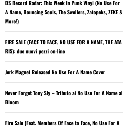
DS Record Radar: This Week In Punk Vinyl (No Use For
A Name, Bouncing Souls, The Swellers, Zatopeks, ZEKE &
More!)
FIRE SALE (FACE TO FACE, NO USE FOR A NAME, THE ATA
RIS): due nuovi pezzi on-line
Jerk Magnet Released No Use For A Name Cover
Never Forget Tony Sly – Tributo ai No Use For A Name al
Bloom
Fire Sale (Feat. Members Of Face to Face, No Use For A