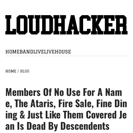
HOME
BAND
LIVE
LIVEHOUSE
HOME
/
BLOG
Members Of No Use For A Nam
e, The Ataris, Fire Sale, Fine Din
ing & Just Like Them Covered Je
an Is Dead By Descendents