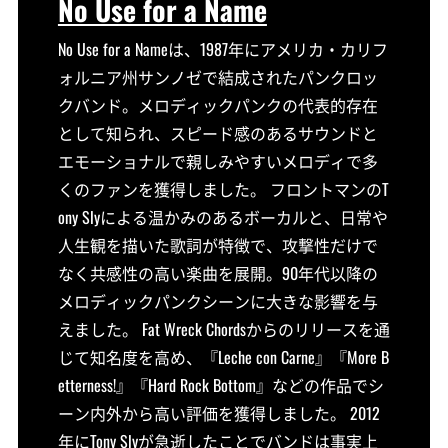
No Use for a Name
No Use for a Nameは、1987年にアメリカ・カリフ
ォルニア州サンノゼで結成されたパンクロッ
クバンド。メロディックパンクの代表的存在
として知られ、スピード感のあるサウンドと
エモーショナルで親しみやすいメロディで多
くのファンを獲得しました。 フロントマンのT
ony Slyによる温かみのあるボーカルと、日常や
人生観を描いた歌詞が特徴で、攻撃性だけで
なく共感性の高い楽曲を展開。90年代以降の
メロディックパンクシーンに大きな影響を与
えました。 Fat Wreck Chordsからのリリースを通
じて知名度を高め、『Leche con Carne』『More B
etterness!』『Hard Rock Bottom』などの作品でシ
ーン内外から高い評価を獲得しました。 2012
年にTony Slyが急逝したことでバンドは事実上