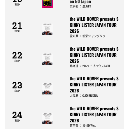
on 50 Japan
Sep
東京都
：
豊洲PIT
the WILD ROVER presents S
21
KINNY LISTER JAPAN TOUR
2026
Sep
愛知県
：
新栄シャングリラ
the WILD ROVER presents S
22
KINNY LISTER JAPAN TOUR
2026
Sep
北海道
：
246ライブハウスGABU
the WILD ROVER presents S
23
KINNY LISTER JAPAN TOUR
2026
Sep
大阪府
：
GLION MUSEUM
the WILD ROVER presents S
24
KINNY LISTER JAPAN TOUR
2026
Sep
東京都
：
渋谷O-West