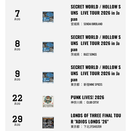
SECRET WORLD / HOLLOW S
7
UNS LIVE TOUR 2026 in Ja
pan
Aug
宮城県
：
SENDAI BIRDLAND
SECRET WORLD / HOLLOW S
8
UNS LIVE TOUR 2026 in Ja
pan
Aug
茨城県
：
BUZZ SONGS
SECRET WORLD / HOLLOW S
9
UNS LIVE TOUR 2026 in Ja
pan
Aug
東京都
：
新宿NINE SPICES
22
PUNK LIVES! 2026
神奈川県
：
CLUB CITTA’
Aug
LONDS OF THREE FINAL TOU
29
R "ADIOS LONDS '26"
Aug
東京都
：
下北沢SHELTER