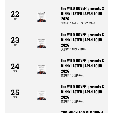
the WILD ROVER presents S
22
KINNY LISTER JAPAN TOUR
2026
Sep
北海道
：
246ライブハウスGABU
the WILD ROVER presents S
23
KINNY LISTER JAPAN TOUR
2026
Sep
大阪府
：
GLION MUSEUM
the WILD ROVER presents S
24
KINNY LISTER JAPAN TOUR
2026
Sep
東京都
：
渋谷O-West
the WILD ROVER presents S
25
KINNY LISTER JAPAN TOUR
2026
Sep
東京都
：
渋谷O-West
TOO MUCH TOO OLD 10th A