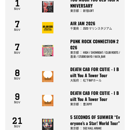
1
NNIVERSARY
Nov
東京都
：
新宿LOFT
7
AIR JAM 2026
千葉県
：
ZOZO マリンスタジアム
Nov
PUNK ROCK CONNECTION 2
7
026
東京都
：
HIGH / SHOWBOAT / CLUB ROOTS /
Nov
喜楽 / STUDIO BAYD / KATA_BAR
DEATH CAB FOR CUTIE - I B
8
uilt You A Tower Tour
Nov
大阪府
：
松下IMPホール
DEATH CAB FOR CUTIE - I B
9
uilt You A Tower Tour
Nov
東京都
：
豊洲PIT
5 SECONDS OF SUMMER “Ev
21
eryone’s a Star! World Tour”
Nov
東京都
：
SGC HALL ARIAKE