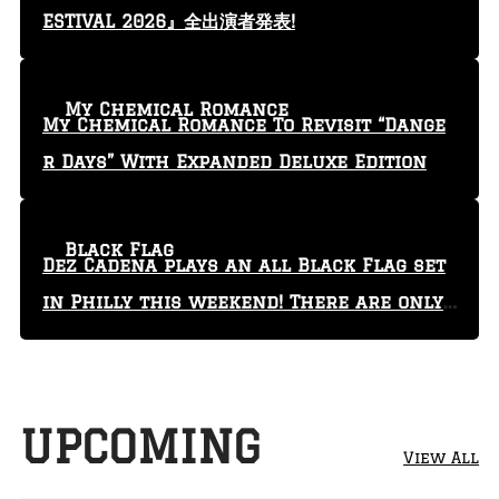
ESTIVAL 2026』全出演者発表!
My Chemical Romance
My Chemical Romance To Revisit “Dange
r Days” With Expanded Deluxe Edition
Black Flag
Dez Cadena plays an all Black Flag set
in Philly this weekend! There are only
29 tickets left!
UPCOMING
View All