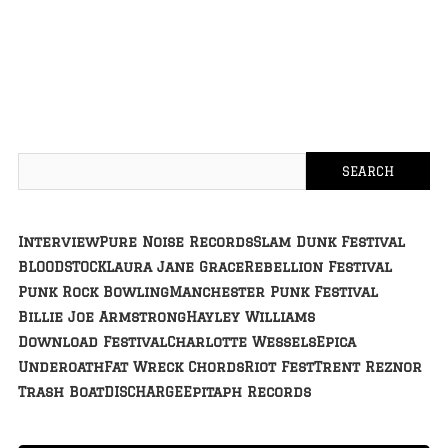
Interview
Pure Noise Records
Slam Dunk Festival
BLOODSTOCK
Laura Jane Grace
Rebellion Festival
Punk Rock Bowling
Manchester Punk Festival
Billie Joe Armstrong
Hayley Williams
Download Festival
Charlotte Wessels
Epica
Underoath
Fat Wreck Chords
Riot Fest
Trent Reznor
Trash Boat
DISCHARGE
Epitaph Records