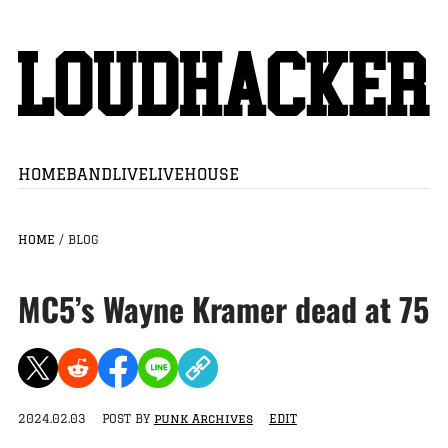
HOME
BAND
LIVE
LIVEHOUSE
HOME
/
BLOG
MC5’s Wayne Kramer dead at 75
2024.02.03
POST BY
punk Archives
EDIT