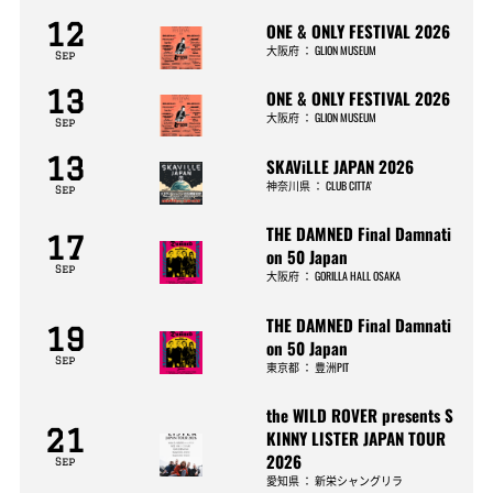
12
ONE & ONLY FESTIVAL 2026
大阪府
：
GLION MUSEUM
Sep
13
ONE & ONLY FESTIVAL 2026
大阪府
：
GLION MUSEUM
Sep
13
SKAViLLE JAPAN 2026
神奈川県
：
CLUB CITTA’
Sep
THE DAMNED Final Damnati
17
on 50 Japan
Sep
大阪府
：
GORILLA HALL OSAKA
THE DAMNED Final Damnati
19
on 50 Japan
Sep
東京都
：
豊洲PIT
the WILD ROVER presents S
21
KINNY LISTER JAPAN TOUR
2026
Sep
愛知県
：
新栄シャングリラ