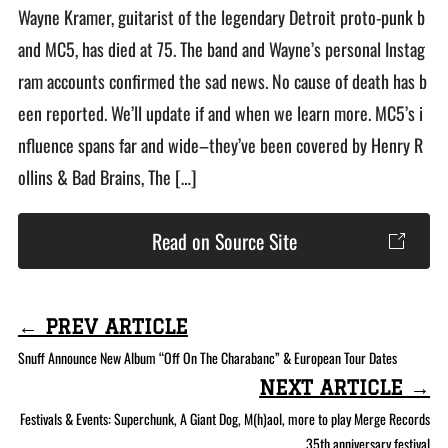
Wayne Kramer, guitarist of the legendary Detroit proto-punk b
and MC5, has died at 75. The band and Wayne’s personal Instag
ram accounts confirmed the sad news. No cause of death has b
een reported. We’ll update if and when we learn more. MC5’s i
nfluence spans far and wide–they’ve been covered by Henry R
ollins & Bad Brains, The […]
Read on Source Site
← PREV ARTICLE
Snuff Announce New Album “Off On The Charabanc” & European Tour Dates
NEXT ARTICLE →
Festivals & Events: Superchunk, A Giant Dog, M(h)aol, more to play Merge Records
35th anniversary festival