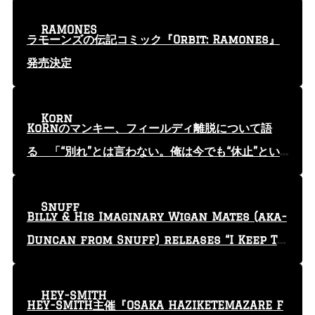
RAMONES
ラモーンズの伝記コミック『Orbit: Ramones』
発売決定
Korn
KoRnのマンキー、フィールディ離脱について語
る 「“別れ”とは言わない。俺は今でも“休止”とい
う言葉を使っている」
Snuff
Billy & His Imaginary Wigan Mates (aka-
Duncan from Snuff) releases “I Keep Tr
yin'” video
HEY-SMITH
HEY-SMITH主催『OSAKA HAZIKETEMAZARE F