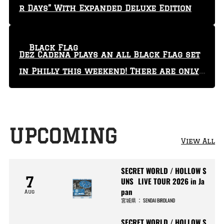
r Days” With Expanded Deluxe Edition
Black Flag
Dez Cadena plays an all Black Flag set
in Philly this weekend! There are only
29 tickets left!
UPCOMING
View All
SECRET WORLD / HOLLOW S
7
UNS LIVE TOUR 2026 in Ja
pan
Aug
宮城県
：
SENDAI BIRDLAND
SECRET WORLD / HOLLOW S