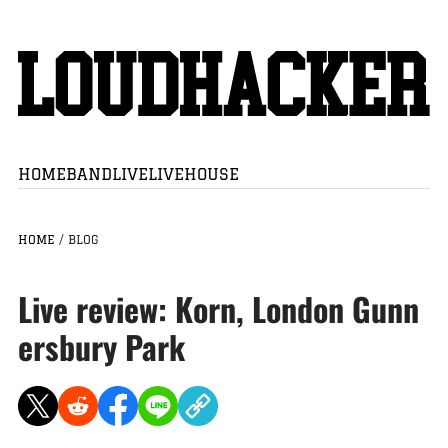
HOME
BAND
LIVE
LIVEHOUSE
HOME
/
BLOG
Live review: Korn, London Gunn
ersbury Park