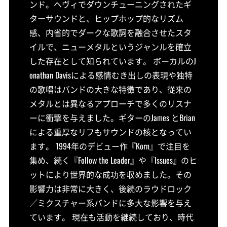
ンド。ヘヴィでダウンチューニングされたギ
ターサウンドと、ヒップホップ的なリズム
感、内省的でダークな歌詞を融合させたスタ
イルで、ニューメタルというジャンルを確立
した存在として知られています。 ボーカルのJ
onathan Davisによる感情むき出しの表現や独特
の歌唱はバンドの大きな特徴であり、従来の
メタルとは異なるアプローチで多くのリスナ
ーに衝撃を与えました。ギターのJames とBrian
による重厚なリフもサウンドの核となってい
ます。 1994年のデビュー作『Korn』で注目を
集め、続く『Follow the Leader』や『Issues』のヒ
ットにより世界的な成功を収めました。その
影響力は非常に大きく、後続のラウドロック
／ミクスチャー系バンドに多大な影響を与え
ています。 現在も活動を継続しており、時代