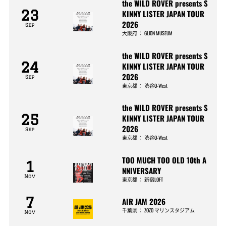
the WILD ROVER presents S
23
KINNY LISTER JAPAN TOUR
2026
Sep
大阪府
：
GLION MUSEUM
the WILD ROVER presents S
24
KINNY LISTER JAPAN TOUR
2026
Sep
東京都
：
渋谷O-West
the WILD ROVER presents S
25
KINNY LISTER JAPAN TOUR
2026
Sep
東京都
：
渋谷O-West
TOO MUCH TOO OLD 10th A
1
NNIVERSARY
Nov
東京都
：
新宿LOFT
7
AIR JAM 2026
千葉県
：
ZOZO マリンスタジアム
Nov