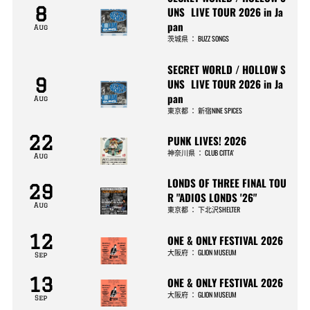
8
UNS LIVE TOUR 2026 in Ja
pan
Aug
茨城県
：
BUZZ SONGS
SECRET WORLD / HOLLOW S
9
UNS LIVE TOUR 2026 in Ja
pan
Aug
東京都
：
新宿NINE SPICES
22
PUNK LIVES! 2026
神奈川県
：
CLUB CITTA’
Aug
LONDS OF THREE FINAL TOU
29
R "ADIOS LONDS '26"
Aug
東京都
：
下北沢SHELTER
12
ONE & ONLY FESTIVAL 2026
大阪府
：
GLION MUSEUM
Sep
13
ONE & ONLY FESTIVAL 2026
大阪府
：
GLION MUSEUM
Sep