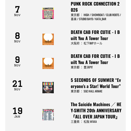
PUNK ROCK CONNECTION 2
7
026
東京都
：
HIGH / SHOWBOAT / CLUB ROOTS /
Nov
喜楽 / STUDIO BAYD / KATA_BAR
DEATH CAB FOR CUTIE - I B
8
uilt You A Tower Tour
Nov
大阪府
：
松下IMPホール
DEATH CAB FOR CUTIE - I B
9
uilt You A Tower Tour
Nov
東京都
：
豊洲PIT
5 SECONDS OF SUMMER “Ev
21
eryone’s a Star! World Tour”
Nov
東京都
：
SGC HALL ARIAKE
The Suicide Machines ／ HE
19
Y-SMITH 20th ANNIVERSARY
「ALL OVER JAPAN TOUR」
Jan
三重県
：
松阪 M’AXA