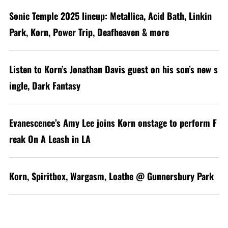
Sonic Temple 2025 lineup: Metallica, Acid Bath, Linkin
Park, Korn, Power Trip, Deafheaven & more
Listen to Korn’s Jonathan Davis guest on his son’s new s
ingle, Dark Fantasy
Evanescence’s Amy Lee joins Korn onstage to perform F
reak On A Leash in LA
Korn, Spiritbox, Wargasm, Loathe @ Gunnersbury Park