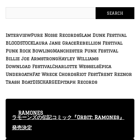
Interview
Pure Noise Records
Slam Dunk Festival
BLOODSTOCK
Laura Jane Grace
Rebellion Festival
Punk Rock Bowling
Manchester Punk Festival
Billie Joe Armstrong
Hayley Williams
Download Festival
Charlotte Wessels
Epica
Underoath
Fat Wreck Chords
Riot Fest
Trent Reznor
Trash Boat
DISCHARGE
Epitaph Records
RAMONES
ラモーンズの伝記コミック『Orbit: Ramones』
発売決定