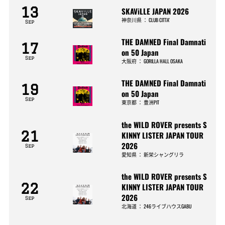
13
SKAViLLE JAPAN 2026
神奈川県
：
CLUB CITTA’
Sep
THE DAMNED Final Damnati
17
on 50 Japan
Sep
大阪府
：
GORILLA HALL OSAKA
THE DAMNED Final Damnati
19
on 50 Japan
Sep
東京都
：
豊洲PIT
the WILD ROVER presents S
21
KINNY LISTER JAPAN TOUR
2026
Sep
愛知県
：
新栄シャングリラ
the WILD ROVER presents S
22
KINNY LISTER JAPAN TOUR
2026
Sep
北海道
：
246ライブハウスGABU