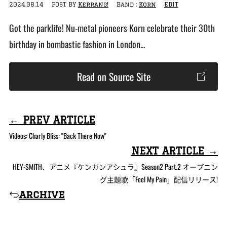
2024.08.14
POST BY
Kerrang!
Band :
Korn
EDIT
Got the parklife! Nu-metal pioneers Korn celebrate their 30th
birthday in bombastic fashion in London...
Read on Source Site
← PREV ARTICLE
Videos: Charly Bliss: "Back There Now"
NEXT ARTICLE →
HEY-SMITH、アニメ『ケンガンアシュラ』Season2 Part.2 オープニン
グ主題歌「Feel My Pain」配信リリース!
archive